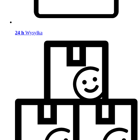
24 h
Wysyłka