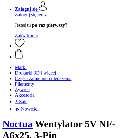
Zaloguj się
Zaloguj się teraz
Jesteś tu
po raz pierwszy?
Załóż konto
Marki
Drukarki 3D i więcej
Części zamienne i ulepszenia
Filamenty
Żywice
Akcesoria
⚡ Sale
🔥 Nowości
Noctua
Wentylator 5V NF-
A6x25, 3-Pin