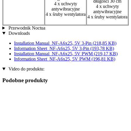
długości 30 cm
4 x uchwyty
4 x uchwyty
antywibracyjne
antywibracyjne
4 x śruby wentylatora
4 x śruby wentylatora
Przewodnik Noctua
Downloads
Installation Manual_NF-A6x25, 5V 3-Pin
(218,85 KB)
Information Sheet_NF-A6x25, 5V 3-Pin
(193,78 KB)
Installation Manual_NF-A6x25, 5V PWM
(219,17 KB)
Information Sheet_NF-A6x25, 5V PWM
(196,81 KB)
Video do produktu:
Podobne produkty