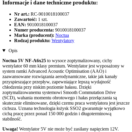
Informacje i dane techniczne produktu:
Nr art.:
RC-9010018100037
Zawartość:
1 szt.
EAN:
9010018100037
Numer producenta:
9010018100037
Marka (producent):
Noctua
Rodzaj produktu:
Wentylatory
Opis
Noctua 5V NF-A6x25
to wysoce zoptymalizowany, cichy
wentylator
60 mm klasy premium. Wentylator jest wyposażony w
system ramki Advanced Acoustic Optimisation (AAO) i
zaawansowane rozwiązania aerodynamiczne, takie jak kanały
przyspieszające przepływ, zapewniające lepszą wydajność
chłodzenia przy niskim poziomie hałasu. Dzięki
zoptymalizowanemu systemowi Smooth Commutation Drive
(SCD), wahania momentu obrotowego i hałas przełączania są
skutecznie eliminowane, dzięki czemu praca wentylatora jest jeszcze
cichsza. Uznana technologia łożysk SSO2 gwarantuje wyjątkowo
cichą pracę przez ponad 150 000 godzin i długoterminową
stabilność.
Uwaga!
Wentylator 5V nie może być zasilany napięciem 12V.