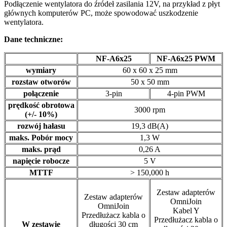
Podłączenie wentylatora do źródeł zasilania 12V, na przykład z płyt
głównych komputerów PC, może spowodować uszkodzenie
wentylatora.
Dane techniczne:
NF-A6x25
NF-A6x25 PWM
wymiary
60 x 60 x 25 mm
rozstaw otworów
50 x 50 mm
połączenie
3-pin
4-pin PWM
prędkość obrotowa
3000 rpm
(+/- 10%)
rozwój hałasu
19,3 dB(A)
maks. Pobór mocy
1,3 W
maks. prąd
0,26 A
napięcie robocze
5 V
MTTF
> 150,000 h
Zestaw adapterów
Zestaw adapterów
OmniJoin
OmniJoin
Kabel Y
Przedłużacz kabla o
Przedłużacz kabla o
W zestawie
długości 30 cm