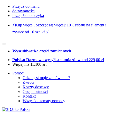
Przejdź do menu
do zawartości
Przejdź do koszyka
⚡️Kup więcej, oszczędzaj więcej: 10% rabatu na filament i
żywicę od 10 sztuk! ⚡️
Wyszukiwarka części zamiennych
Polska: Darmowa wysyłka standardowa
od 229,00 zł
Więcej niż 11.100 art.
Pomoc
Gdzie jest moje zamówienie?
Zwroty
Koszty dostawy
Opcje płatności
Kontakt
Wszystkie tematy pomocy