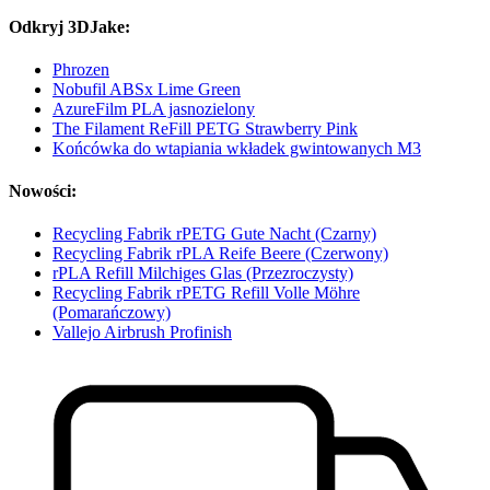
Odkryj 3DJake:
Phrozen
Nobufil ABSx Lime Green
AzureFilm PLA jasnozielony
The Filament ReFill PETG Strawberry Pink
Końcówka do wtapiania wkładek gwintowanych M3
Nowości:
Recycling Fabrik rPETG Gute Nacht (Czarny)
Recycling Fabrik rPLA Reife Beere (Czerwony)
rPLA Refill Milchiges Glas (Przezroczysty)
Recycling Fabrik rPETG Refill Volle Möhre
(Pomarańczowy)
Vallejo Airbrush Profinish