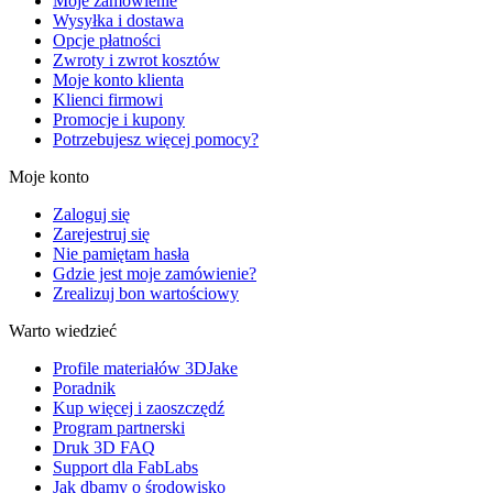
Moje zamówienie
Wysyłka i dostawa
Opcje płatności
Zwroty i zwrot kosztów
Moje konto klienta
Klienci firmowi
Promocje i kupony
Potrzebujesz więcej pomocy?
Moje konto
Zaloguj się
Zarejestruj się
Nie pamiętam hasła
Gdzie jest moje zamówienie?
Zrealizuj bon wartościowy
Warto wiedzieć
Profile materiałów 3DJake
Poradnik
Kup więcej i zaoszczędź
Program partnerski
Druk 3D FAQ
Support dla FabLabs
Jak dbamy o środowisko