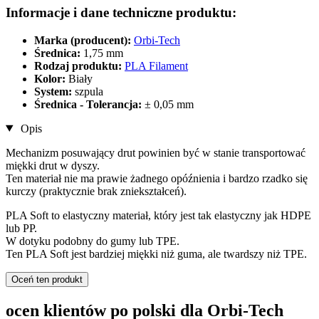
Informacje i dane techniczne produktu:
Marka (producent):
Orbi-Tech
Średnica:
1,75 mm
Rodzaj produktu:
PLA Filament
Kolor:
Biały
System:
szpula
Średnica - Tolerancja:
± 0,05 mm
Opis
Mechanizm posuwający drut powinien być w stanie transportować
miękki drut w dyszy.
Ten materiał nie ma prawie żadnego opóźnienia i bardzo rzadko się
kurczy (praktycznie brak zniekształceń).
PLA Soft to elastyczny materiał, który jest tak elastyczny jak HDPE
lub PP.
W dotyku podobny do gumy lub TPE.
Ten PLA Soft jest bardziej miękki niż guma, ale twardszy niż TPE.
Oceń ten produkt
ocen klientów po polski dla Orbi-Tech