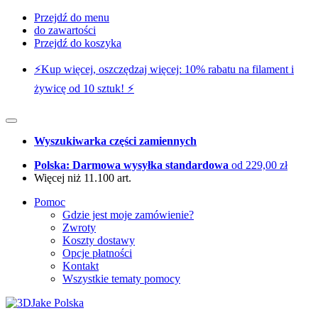
Przejdź do menu
do zawartości
Przejdź do koszyka
⚡️Kup więcej, oszczędzaj więcej: 10% rabatu na filament i
żywicę od 10 sztuk! ⚡️
Wyszukiwarka części zamiennych
Polska: Darmowa wysyłka standardowa
od 229,00 zł
Więcej niż 11.100 art.
Pomoc
Gdzie jest moje zamówienie?
Zwroty
Koszty dostawy
Opcje płatności
Kontakt
Wszystkie tematy pomocy