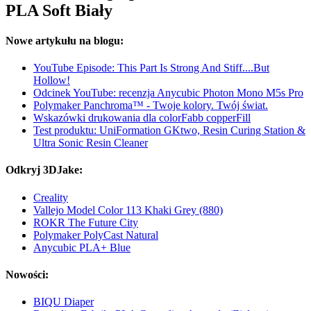
PLA Soft Biały
Nowe artykułu na blogu:
YouTube Episode: This Part Is Strong And Stiff....But
Hollow!
Odcinek YouTube: recenzja Anycubic Photon Mono M5s Pro
Polymaker Panchroma™ - Twoje kolory. Twój świat.
Wskazówki drukowania dla colorFabb copperFill
Test produktu: UniFormation GKtwo, Resin Curing Station &
Ultra Sonic Resin Cleaner
Odkryj 3DJake:
Creality
Vallejo Model Color 113 Khaki Grey (880)
ROKR The Future City
Polymaker PolyCast Natural
Anycubic PLA+ Blue
Nowości:
BIQU Diaper