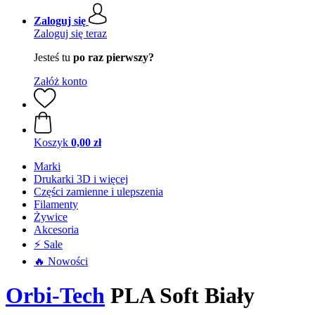
Zaloguj się
Zaloguj się teraz
Jesteś tu
po raz pierwszy?
Załóż konto
Koszyk
0,00 zł
Marki
Drukarki 3D i więcej
Części zamienne i ulepszenia
Filamenty
Żywice
Akcesoria
⚡ Sale
🔥 Nowości
Orbi-Tech
PLA Soft Biały