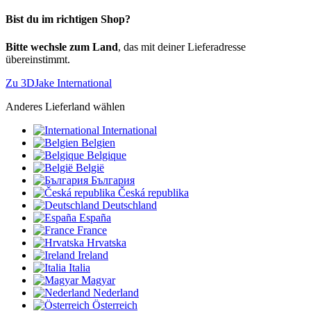
Bist du im richtigen Shop?
Bitte wechsle zum Land
, das mit deiner Lieferadresse
übereinstimmt.
Zu 3DJake International
Anderes Lieferland wählen
International
Belgien
Belgique
België
България
Česká republika
Deutschland
España
France
Hrvatska
Ireland
Italia
Magyar
Nederland
Österreich