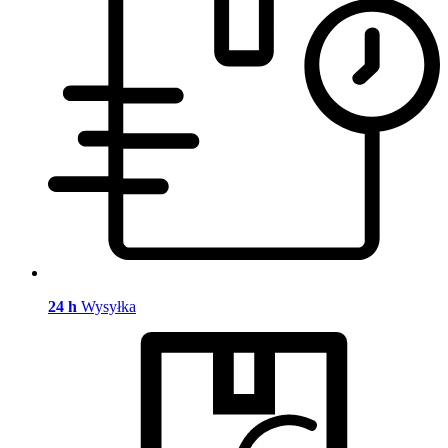
24 h
Wysyłka