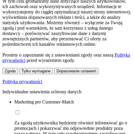
W tym celu gromadzimy dane dotyczące naszych użytkowników,
ich zachowań oraz wykorzystywanych urządzeń. Informacje te
wykorzystujemy do ciągłej optymalizacji naszej strony internetowej,
wyświetlania dopasowanych reklam i treści, a także do analizy
statystyk użytkowania. Możemy również – wyłącznie za Twoją
zgodą i pod warunkiem, że sam korzystasz z usług danego
dostawcy – porównywać zaszyfrowane dane z danymi
zewnętrznych partnerów, aby prezentować Ci oferty za
pośrednictwem ich kanałów reklamowych online.
Prosimy o zapoznanie się z ustawieniami zgody oraz naszą
Polityką
prywatności
przed wyrażeniem zgody.
Zgoda
Tylko wymagane
Dopasowanie ustawień
Polityka prywatności
Indywidualne ustawienia ochrony danych
Marketing per Customer-Match
Za zgodą użytkownika będziemy również informować go o
promocjach i pokazywać mu odpowiednie produkty poza
naszą witryną. W tym celu synchronizujemy zaszyfrowane