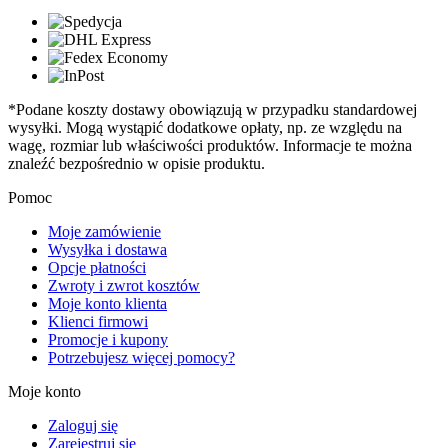
*Podane koszty dostawy obowiązują w przypadku standardowej
wysyłki. Mogą wystąpić dodatkowe opłaty, np. ze względu na
wagę, rozmiar lub właściwości produktów. Informacje te można
znaleźć bezpośrednio w opisie produktu.
Pomoc
Moje zamówienie
Wysyłka i dostawa
Opcje płatności
Zwroty i zwrot kosztów
Moje konto klienta
Klienci firmowi
Promocje i kupony
Potrzebujesz więcej pomocy?
Moje konto
Zaloguj się
Zarejestruj się