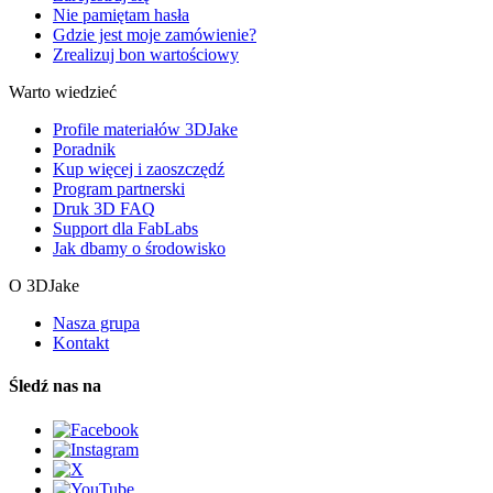
Nie pamiętam hasła
Gdzie jest moje zamówienie?
Zrealizuj bon wartościowy
Warto wiedzieć
Profile materiałów 3DJake
Poradnik
Kup więcej i zaoszczędź
Program partnerski
Druk 3D FAQ
Support dla FabLabs
Jak dbamy o środowisko
O 3DJake
Nasza grupa
Kontakt
Śledź nas na