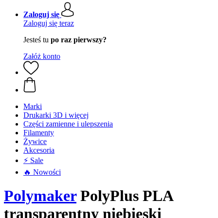
Zaloguj się
Zaloguj się teraz
Jesteś tu
po raz pierwszy?
Załóż konto
Marki
Drukarki 3D i więcej
Części zamienne i ulepszenia
Filamenty
Żywice
Akcesoria
⚡ Sale
🔥 Nowości
Polymaker
PolyPlus PLA
transparentny niebieski