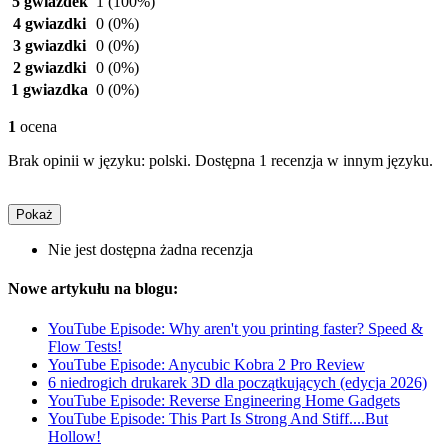
5 gwiazdek
1
(100%)
4 gwiazdki
0
(0%)
3 gwiazdki
0
(0%)
2 gwiazdki
0
(0%)
1 gwiazdka
0
(0%)
1
ocena
Brak opinii w języku: polski. Dostępna 1 recenzja w innym języku.
Pokaż
Nie jest dostępna żadna recenzja
Nowe artykułu na blogu:
YouTube Episode: Why aren't you printing faster? Speed &
Flow Tests!
YouTube Episode: Anycubic Kobra 2 Pro Review
6 niedrogich drukarek 3D dla początkujących (edycja 2026)
YouTube Episode: Reverse Engineering Home Gadgets
YouTube Episode: This Part Is Strong And Stiff....But
Hollow!