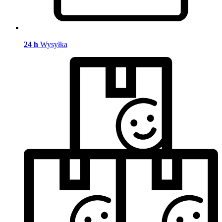
24 h
Wysyłka