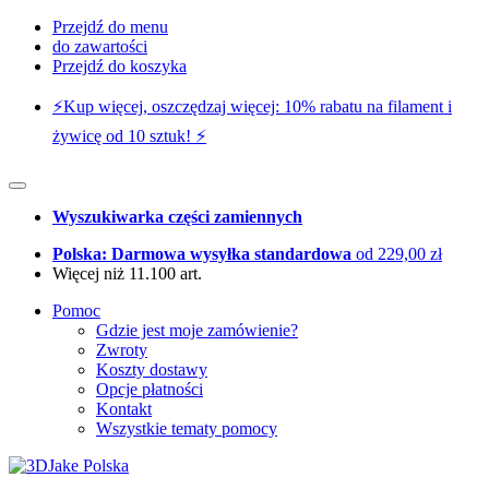
Przejdź do menu
do zawartości
Przejdź do koszyka
⚡️Kup więcej, oszczędzaj więcej: 10% rabatu na filament i
żywicę od 10 sztuk! ⚡️
Wyszukiwarka części zamiennych
Polska: Darmowa wysyłka standardowa
od 229,00 zł
Więcej niż 11.100 art.
Pomoc
Gdzie jest moje zamówienie?
Zwroty
Koszty dostawy
Opcje płatności
Kontakt
Wszystkie tematy pomocy