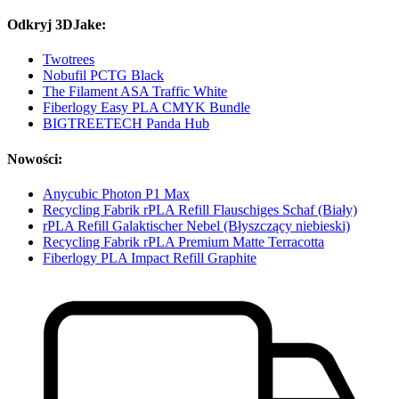
Odkryj 3DJake:
Twotrees
Nobufil PCTG Black
The Filament ASA Traffic White
Fiberlogy Easy PLA CMYK Bundle
BIGTREETECH Panda Hub
Nowości:
Anycubic Photon P1 Max
Recycling Fabrik rPLA Refill Flauschiges Schaf (Biały)
rPLA Refill Galaktischer Nebel (Błyszczący niebieski)
Recycling Fabrik rPLA Premium Matte Terracotta
Fiberlogy PLA Impact Refill Graphite