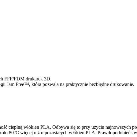
ich FFF/FDM drukarek 3D.
ii Jam Free™, która pozwala na praktycznie bezbłędne drukowanie.
rność cieplną włókien PLA. Odbywa się to przy użyciu najnowszych
 około 80°C więcej niż u pozostałych włókien PLA. Prawdopodobieńst