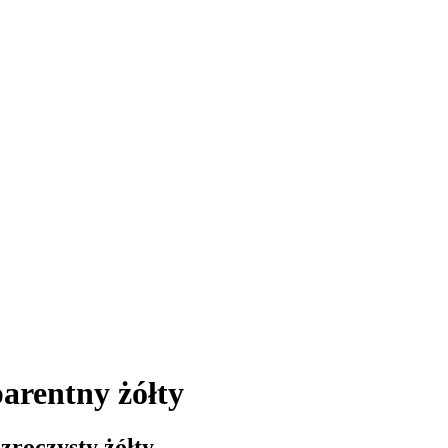
arentny żółty
zroczysty żółty