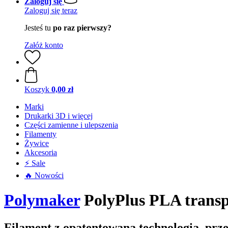
Zaloguj się
Zaloguj się teraz
Jesteś tu
po raz pierwszy?
Załóż konto
Koszyk
0,00 zł
Marki
Drukarki 3D i więcej
Części zamienne i ulepszenia
Filamenty
Żywice
Akcesoria
⚡ Sale
🔥 Nowości
Polymaker
PolyPlus PLA transp
Filament z opatentowaną technologią, prze