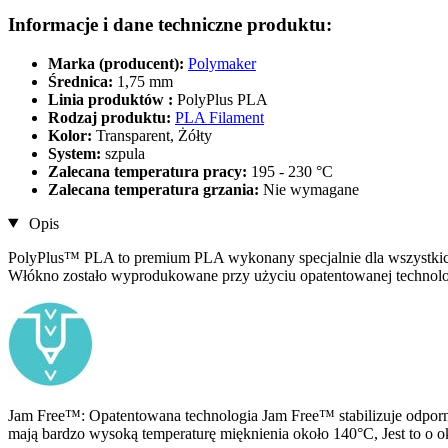
Informacje i dane techniczne produktu:
Marka (producent):
Polymaker
Średnica:
1,75 mm
Linia produktów :
PolyPlus PLA
Rodzaj produktu:
PLA Filament
Kolor:
Transparent, Żółty
System:
szpula
Zalecana temperatura pracy:
195 - 230 °C
Zalecana temperatura grzania:
Nie wymagane
Opis
PolyPlus™ PLA to premium PLA wykonany specjalnie dla wszystk
Włókno zostało wyprodukowane przy użyciu opatentowanej technolog
Jam Free™: Opatentowana technologia Jam Free™ stabilizuje odpo
mają bardzo wysoką temperaturę mięknienia około 140°C, Jest to o