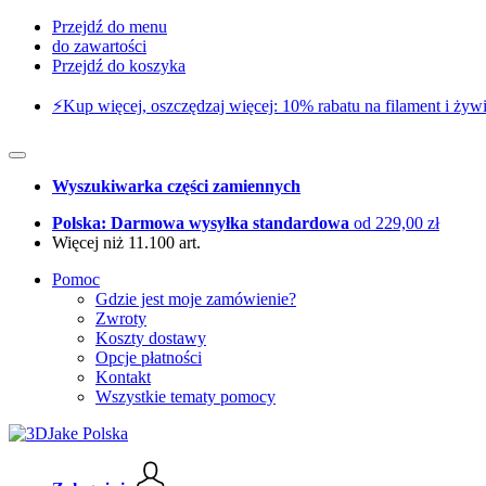
Przejdź do menu
do zawartości
Przejdź do koszyka
⚡️Kup więcej, oszczędzaj więcej: 10% rabatu na filament i żywi
Wyszukiwarka części zamiennych
Polska: Darmowa wysyłka standardowa
od 229,00 zł
Więcej niż 11.100 art.
Pomoc
Gdzie jest moje zamówienie?
Zwroty
Koszty dostawy
Opcje płatności
Kontakt
Wszystkie tematy pomocy