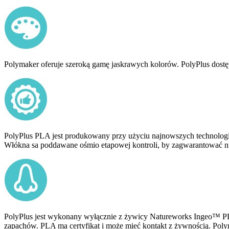
Polymaker oferuje szeroką gamę jaskrawych kolorów. PolyPlus dostęp
PolyPlus PLA jest produkowany przy użyciu najnowszych technologi
Włókna sa poddawane ośmio etapowej kontroli, by zagwarantować ni
PolyPlus jest wykonany wyłącznie z żywicy Natureworks Ingeo™ PL
zapachów. PLA ma certyfikat i może mieć kontakt z żywnością. Poly