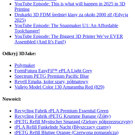
YouTube Episode: This is what will happen in 2025 in 3D
Printing
Drukarki 3D FDM średniej klasy za około 2000 zł! (Edycja
2025)
YouTube Episode: The Snapmaker U1: An Affordable
Toolchanger!
YouTube Episode: The Biggest 3D Printer We’ve EVER
Assembled (And It’s Fast!)
Odkryj 3DJake:
Polymaker
FormFutura EasyFil™ ePLA Light Grey
Spectrum PETG Premium Pacific Blue
Revell Emalia, kolor szary, półmatowy
Vallejo Model Color 130 Amarantha Red (829)
Nowości:
Recycling Fabrik rPLA Premium Essential Green
Recycling Fabrik rPETG Krumme Banane (Żółty)
rPETG Refill Mystischer Smaragd (Zielony półprzezroczysty)
rPLA Refill Funkelnde Nacht (Błyszczący czarny)
rPETG Refill Blutige Orange (Czerwona pomarańcza)