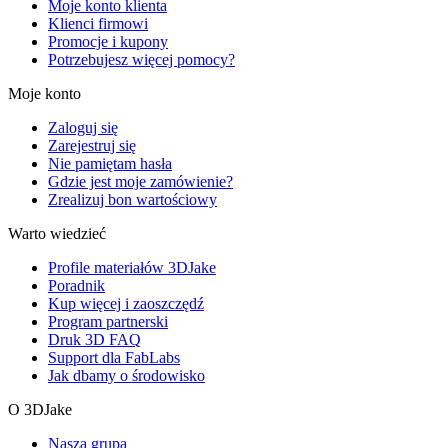
Moje konto klienta
Klienci firmowi
Promocje i kupony
Potrzebujesz więcej pomocy?
Moje konto
Zaloguj się
Zarejestruj się
Nie pamiętam hasła
Gdzie jest moje zamówienie?
Zrealizuj bon wartościowy
Warto wiedzieć
Profile materiałów 3DJake
Poradnik
Kup więcej i zaoszczędź
Program partnerski
Druk 3D FAQ
Support dla FabLabs
Jak dbamy o środowisko
O 3DJake
Nasza grupa