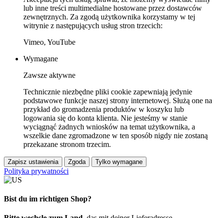
lub inne treści multimedialne hostowane przez dostawców
zewnętrznych. Za zgodą użytkownika korzystamy w tej
witrynie z następujących usług stron trzecich:
Vimeo, YouTube
Wymagane
Zawsze aktywne
Technicznie niezbędne pliki cookie zapewniają jedynie
podstawowe funkcje naszej strony internetowej. Służą one na
przykład do gromadzenia produktów w koszyku lub
logowania się do konta klienta. Nie jesteśmy w stanie
wyciągnąć żadnych wniosków na temat użytkownika, a
wszelkie dane zgromadzone w ten sposób nigdy nie zostaną
przekazane stronom trzecim.
Zapisz ustawienia
Zgoda
Tylko wymagane
Polityka prywatności
Bist du im richtigen Shop?
Bitte wechsle zum Land
, das mit deiner Lieferadresse