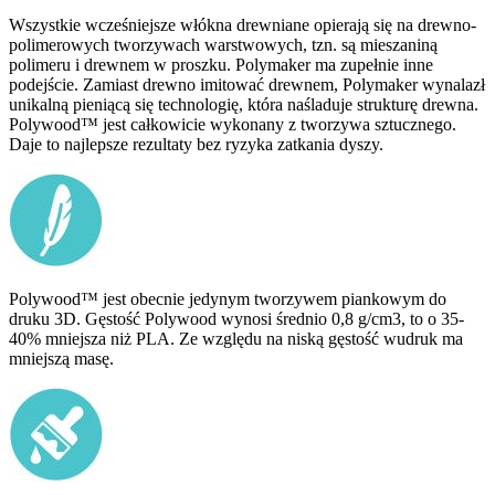
Wszystkie wcześniejsze włókna drewniane opierają się na drewno-
polimerowych tworzywach warstwowych, tzn. są mieszaniną
polimeru i drewnem w proszku. Polymaker ma zupełnie inne
podejście. Zamiast drewno imitować drewnem, Polymaker wynalazł
unikalną pieniącą się technologię, która naśladuje strukturę drewna.
Polywood™ jest całkowicie wykonany z tworzywa sztucznego.
Daje to najlepsze rezultaty bez ryzyka zatkania dyszy.
Polywood™ jest obecnie jedynym tworzywem piankowym do
druku 3D. Gęstość Polywood wynosi średnio 0,8 g/cm3, to o 35-
40% mniejsza niż PLA. Ze względu na niską gęstość wudruk ma
mniejszą masę.