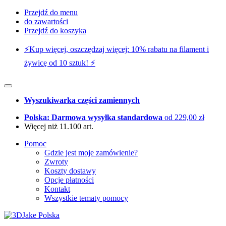
Przejdź do menu
do zawartości
Przejdź do koszyka
⚡️Kup więcej, oszczędzaj więcej: 10% rabatu na filament i
żywicę od 10 sztuk! ⚡️
Wyszukiwarka części zamiennych
Polska: Darmowa wysyłka standardowa
od 229,00 zł
Więcej niż 11.100 art.
Pomoc
Gdzie jest moje zamówienie?
Zwroty
Koszty dostawy
Opcje płatności
Kontakt
Wszystkie tematy pomocy