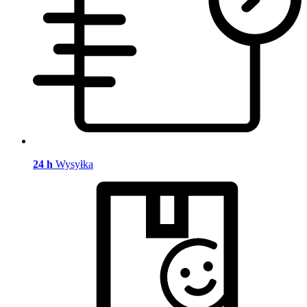
24 h
Wysyłka