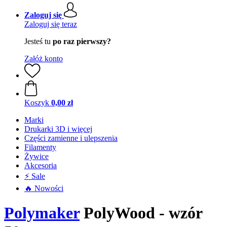
Zaloguj się
Zaloguj się teraz
Jesteś tu
po raz pierwszy?
Załóż konto
Koszyk
0,00 zł
Marki
Drukarki 3D i więcej
Części zamienne i ulepszenia
Filamenty
Żywice
Akcesoria
⚡ Sale
🔥 Nowości
Polymaker
PolyWood - wzór