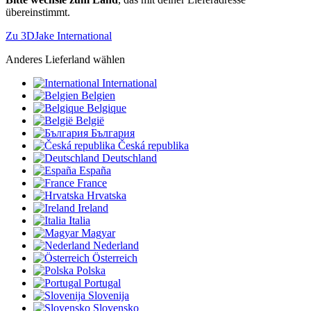
übereinstimmt.
Zu 3DJake International
Anderes Lieferland wählen
International
Belgien
Belgique
België
България
Česká republika
Deutschland
España
France
Hrvatska
Ireland
Italia
Magyar
Nederland
Österreich
Polska
Portugal
Slovenija
Slovensko