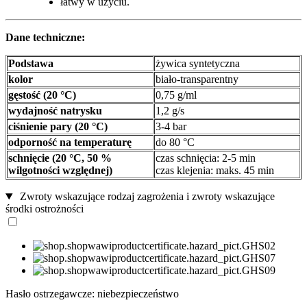
łatwy w użyciu.
Dane techniczne:
Podstawa
żywica syntetyczna
kolor
biało-transparentny
gęstość (20 °C)
0,75 g/ml
wydajność natrysku
1,2 g/s
ciśnienie pary (20 °C)
3-4 bar
odporność na temperaturę
do 80 °C
schnięcie (20 °C, 50 %
czas schnięcia: 2-5 min
wilgotności względnej)
czas klejenia: maks. 45 min
Zwroty wskazujące rodzaj zagrożenia i zwroty wskazujące
środki ostrożności
Hasło ostrzegawcze: niebezpieczeństwo