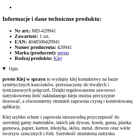
Informacje i dane techniczne produktu:
Nr art.:
MD-429941
Zawartość:
1 szt.
EAN:
4048500429941
Numer producenta:
429941
Marka (producent):
presto
Rodzaj produktu:
Klej
Opis
presto Klej w sprayu
to wydajny klej kontaktowy na bazie
syntetycznych kauczuków, przeznaczony do trwałych i
tymczasowych połączeń. Dzięki regulowanemu zaworowi
natryskowemu ilość nakładanego kleju można precyzyjnie
dozować, a równomierny strumień zapewnia czystą i kontrolowaną
aplikację.
Klej szybko schnie i zapewnia niezawodną przyczepność do
szerokiej gamy materiałów, takich jak dywan, korek, guma, pianka
gumowa, papier, karton, tekstylia, skóra, metal, drewno oraz wiele
tworzyw sztucznych i folii. Szerokość strumienia natrysku