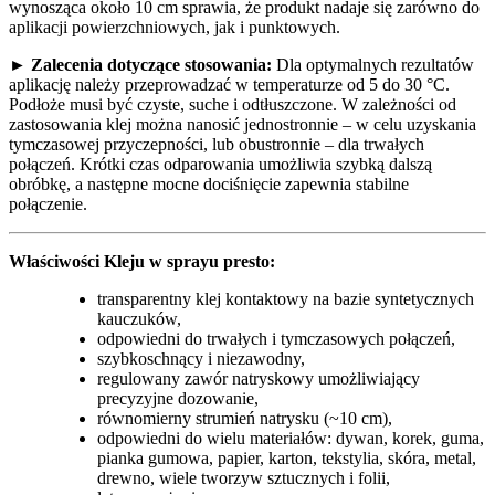
wynosząca około 10 cm sprawia, że produkt nadaje się zarówno do
aplikacji powierzchniowych, jak i punktowych.
► Zalecenia dotyczące stosowania:
Dla optymalnych rezultatów
aplikację należy przeprowadzać w temperaturze od 5 do 30 °C.
Podłoże musi być czyste, suche i odtłuszczone. W zależności od
zastosowania klej można nanosić jednostronnie – w celu uzyskania
tymczasowej przyczepności, lub obustronnie – dla trwałych
połączeń. Krótki czas odparowania umożliwia szybką dalszą
obróbkę, a następne mocne dociśnięcie zapewnia stabilne
połączenie.
Właściwości Kleju w sprayu presto:
transparentny klej kontaktowy na bazie syntetycznych
kauczuków,
odpowiedni do trwałych i tymczasowych połączeń,
szybkoschnący i niezawodny,
regulowany zawór natryskowy umożliwiający
precyzyjne dozowanie,
równomierny strumień natrysku (~10 cm),
odpowiedni do wielu materiałów: dywan, korek, guma,
pianka gumowa, papier, karton, tekstylia, skóra, metal,
drewno, wiele tworzyw sztucznych i folii,