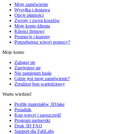
Moje zamówienie
Wysyłka i dostawa
Opcje płatności
Zwroty i zwrot kosztów
Moje konto klienta
Klienci firmowi
Promocje i kupony
Potrzebujesz więcej pomocy?
Moje konto
Zaloguj się
Zarejestruj się
Nie pamiętam hasła
Gdzie jest moje zamówienie?
Zrealizuj bon wartościowy
Warto wiedzieć
Profile materiałów 3DJake
Poradnik
Kup więcej i zaoszczędź
Program partnerski
Druk 3D FAQ
Support dla FabLabs