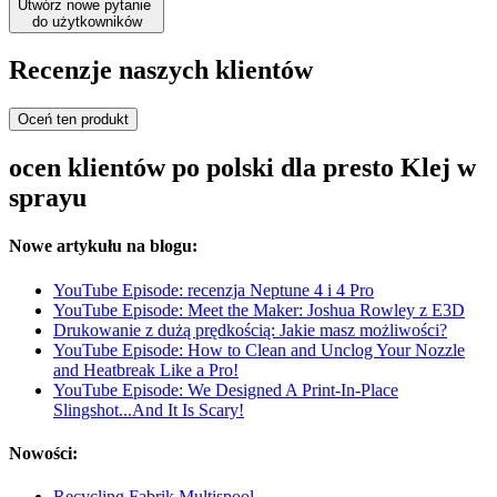
Utwórz nowe pytanie
do użytkowników
Recenzje naszych klientów
Oceń ten produkt
ocen klientów po polski dla presto Klej w
sprayu
Nowe artykułu na blogu:
YouTube Episode: recenzja Neptune 4 i 4 Pro
YouTube Episode: Meet the Maker: Joshua Rowley z E3D
Drukowanie z dużą prędkością: Jakie masz możliwości?
YouTube Episode: How to Clean and Unclog Your Nozzle
and Heatbreak Like a Pro!
YouTube Episode: We Designed A Print-In-Place
Slingshot...And It Is Scary!
Nowości:
Recycling Fabrik Multispool