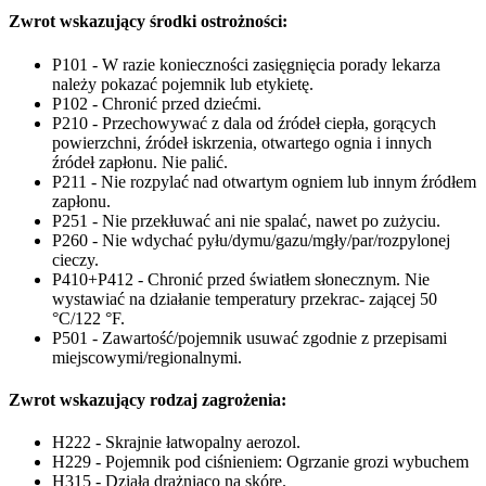
Zwrot wskazujący środki ostrożności:
P101 - W razie konieczności zasięgnięcia porady lekarza
należy pokazać pojemnik lub etykietę.
P102 - Chronić przed dziećmi.
P210 - Przechowywać z dala od źródeł ciepła, gorących
powierzchni, źródeł iskrzenia, otwartego ognia i innych
źródeł zapłonu. Nie palić.
P211 - Nie rozpylać nad otwartym ogniem lub innym źródłem
zapłonu.
P251 - Nie przekłuwać ani nie spalać, nawet po zużyciu.
P260 - Nie wdychać pyłu/dymu/gazu/mgły/par/rozpylonej
cieczy.
P410+P412 - Chronić przed światłem słonecznym. Nie
wystawiać na działanie temperatury przekrac- zającej 50
°C/122 °F.
P501 - Zawartość/pojemnik usuwać zgodnie z przepisami
miejscowymi/regionalnymi.
Zwrot wskazujący rodzaj zagrożenia:
H222 - Skrajnie łatwopalny aerozol.
H229 - Pojemnik pod ciśnieniem: Ogrzanie grozi wybuchem
H315 - Działa drażniąco na skórę.