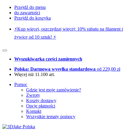
Przejdź do menu
do zawartości
Przejdź do koszyka
⚡️Kup więcej, oszczędzaj więcej: 10% rabatu na filament i
żywicę od 10 sztuk! ⚡️
Wyszukiwarka części zamiennych
Polska: Darmowa wysyłka standardowa
od 229,00 zł
Więcej niż 11.100 art.
Pomoc
Gdzie jest moje zamówienie?
Zwroty
Koszty dostawy
Opcje płatności
Kontakt
Wszystkie tematy pomocy