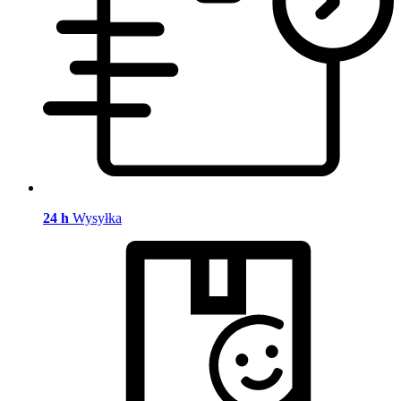
24 h
Wysyłka