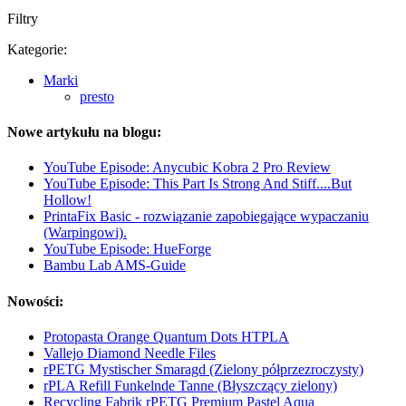
Filtry
Kategorie:
Marki
presto
Nowe artykułu na blogu:
YouTube Episode: Anycubic Kobra 2 Pro Review
YouTube Episode: This Part Is Strong And Stiff....But
Hollow!
PrintaFix Basic - rozwiązanie zapobiegające wypaczaniu
(Warpingowi).
YouTube Episode: HueForge
Bambu Lab AMS-Guide
Nowości:
Protopasta Orange Quantum Dots HTPLA
Vallejo Diamond Needle Files
rPETG Mystischer Smaragd (Zielony półprzezroczysty)
rPLA Refill Funkelnde Tanne (Błyszczący zielony)
Recycling Fabrik rPETG Premium Pastel Aqua