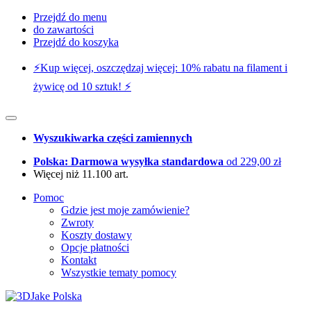
Przejdź do menu
do zawartości
Przejdź do koszyka
⚡️Kup więcej, oszczędzaj więcej: 10% rabatu na filament i
żywicę od 10 sztuk! ⚡️
Wyszukiwarka części zamiennych
Polska: Darmowa wysyłka standardowa
od 229,00 zł
Więcej niż 11.100 art.
Pomoc
Gdzie jest moje zamówienie?
Zwroty
Koszty dostawy
Opcje płatności
Kontakt
Wszystkie tematy pomocy