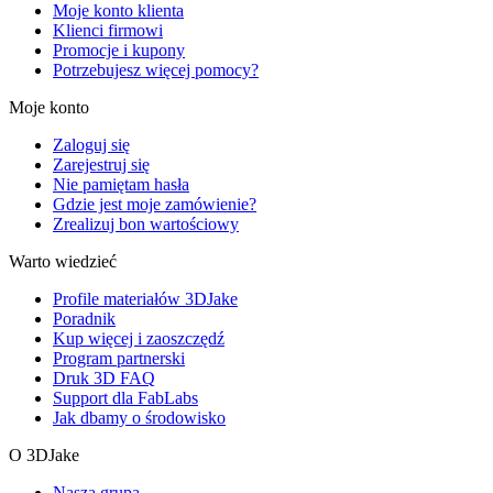
Moje konto klienta
Klienci firmowi
Promocje i kupony
Potrzebujesz więcej pomocy?
Moje konto
Zaloguj się
Zarejestruj się
Nie pamiętam hasła
Gdzie jest moje zamówienie?
Zrealizuj bon wartościowy
Warto wiedzieć
Profile materiałów 3DJake
Poradnik
Kup więcej i zaoszczędź
Program partnerski
Druk 3D FAQ
Support dla FabLabs
Jak dbamy o środowisko
O 3DJake
Nasza grupa