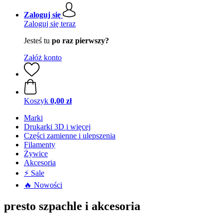
Zaloguj się
Zaloguj się teraz
Jesteś tu
po raz pierwszy?
Załóż konto
Koszyk
0,00 zł
Marki
Drukarki 3D i więcej
Części zamienne i ulepszenia
Filamenty
Żywice
Akcesoria
⚡ Sale
🔥 Nowości
presto szpachle i akcesoria