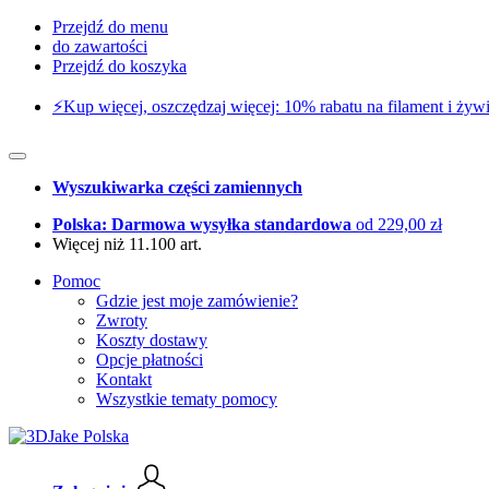
Przejdź do menu
do zawartości
Przejdź do koszyka
⚡️Kup więcej, oszczędzaj więcej: 10% rabatu na filament i żywi
Wyszukiwarka części zamiennych
Polska: Darmowa wysyłka standardowa
od 229,00 zł
Więcej niż 11.100 art.
Pomoc
Gdzie jest moje zamówienie?
Zwroty
Koszty dostawy
Opcje płatności
Kontakt
Wszystkie tematy pomocy