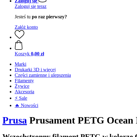
Zaloguj się
Zaloguj się teraz
Jesteś tu
po raz pierwszy?
Załóż konto
Koszyk
0,00 zł
Marki
Drukarki 3D i więcej
Części zamienne i ulepszenia
Filamenty
Żywice
Akcesoria
⚡ Sale
🔥 Nowości
Prusa
Prusament PETG Ocean Bl
Wszechstronny filament PETG w kolorze 