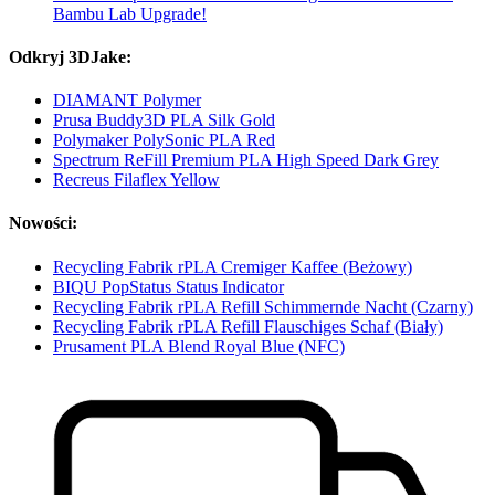
Bambu Lab Upgrade!
Odkryj 3DJake:
DIAMANT Polymer
Prusa Buddy3D PLA Silk Gold
Polymaker PolySonic PLA Red
Spectrum ReFill Premium PLA High Speed Dark Grey
Recreus Filaflex Yellow
Nowości:
Recycling Fabrik rPLA Cremiger Kaffee (Beżowy)
BIQU PopStatus Status Indicator
Recycling Fabrik rPLA Refill Schimmernde Nacht (Czarny)
Recycling Fabrik rPLA Refill Flauschiges Schaf (Biały)
Prusament PLA Blend Royal Blue (NFC)