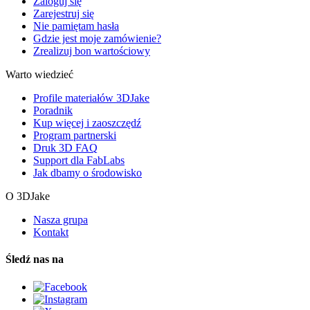
Zaloguj się
Zarejestruj się
Nie pamiętam hasła
Gdzie jest moje zamówienie?
Zrealizuj bon wartościowy
Warto wiedzieć
Profile materiałów 3DJake
Poradnik
Kup więcej i zaoszczędź
Program partnerski
Druk 3D FAQ
Support dla FabLabs
Jak dbamy o środowisko
O 3DJake
Nasza grupa
Kontakt
Śledź nas na