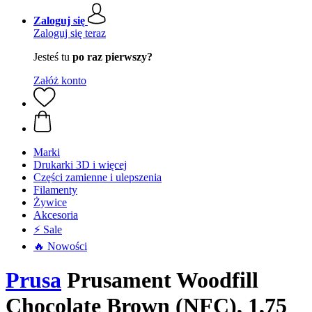
Zaloguj się
Zaloguj się teraz
Jesteś tu
po raz pierwszy?
Załóż konto
Marki
Drukarki 3D i więcej
Części zamienne i ulepszenia
Filamenty
Żywice
Akcesoria
⚡ Sale
🔥 Nowości
Prusa
Prusament Woodfill
Chocolate Brown (NFC), 1,75