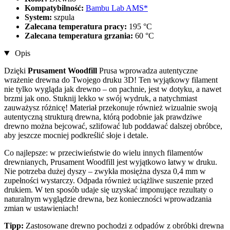
Kompatybilność:
Bambu Lab AMS*
System:
szpula
Zalecana temperatura pracy:
195 °C
Zalecana temperatura grzania:
60 °C
Opis
Dzięki
Prusament Woodfill
Prusa wprowadza autentyczne
wrażenie drewna do Twojego druku 3D! Ten wyjątkowy filament
nie tylko wygląda jak drewno – on pachnie, jest w dotyku, a nawet
brzmi jak ono. Stuknij lekko w swój wydruk, a natychmiast
zauważysz różnicę! Materiał przekonuje również wizualnie swoją
autentyczną strukturą drewna, którą podobnie jak prawdziwe
drewno można bejcować, szlifować lub poddawać dalszej obróbce,
aby jeszcze mocniej podkreślić słoje i detale.
Co najlepsze: w przeciwieństwie do wielu innych filamentów
drewnianych, Prusament Woodfill jest wyjątkowo łatwy w druku.
Nie potrzeba dużej dyszy – zwykła mosiężna dysza 0,4 mm w
zupełności wystarczy. Odpada również uciążliwe suszenie przed
drukiem. W ten sposób udaje się uzyskać imponujące rezultaty o
naturalnym wyglądzie drewna, bez konieczności wprowadzania
zmian w ustawieniach!
Tipp:
Zastosowane drewno pochodzi z odpadów z obróbki drewna