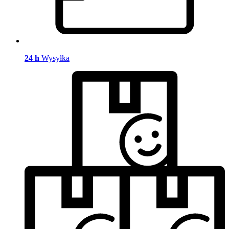
24 h
Wysyłka