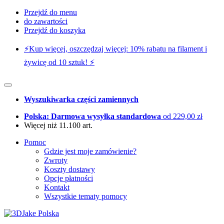
Przejdź do menu
do zawartości
Przejdź do koszyka
⚡️Kup więcej, oszczędzaj więcej: 10% rabatu na filament i
żywicę od 10 sztuk! ⚡️
Wyszukiwarka części zamiennych
Polska: Darmowa wysyłka standardowa
od 229,00 zł
Więcej niż 11.100 art.
Pomoc
Gdzie jest moje zamówienie?
Zwroty
Koszty dostawy
Opcje płatności
Kontakt
Wszystkie tematy pomocy