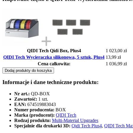
QIDI Tech Qidi Box, Plus4
1 023,00 zł
QIDI Tech Wycieraczka silikonowa, 5 sztuk, Plus4
13,99 zł
Cena całkowita:
1 036,99 zł
Dodaj produkty do koszyka
Informacje i dane techniczne produktu:
Nr art.:
QD-BOX
Zawartość:
1 szt.
EAN:
674519883043
Numer producenta:
BOX
Marka (producent):
QIDI Tech
Rodzaj produktu:
Multi-Material Upgrades
Specjalnie dla drukarki 3D:
Qidi Tech Plus4
,
QIDI Tech Ma