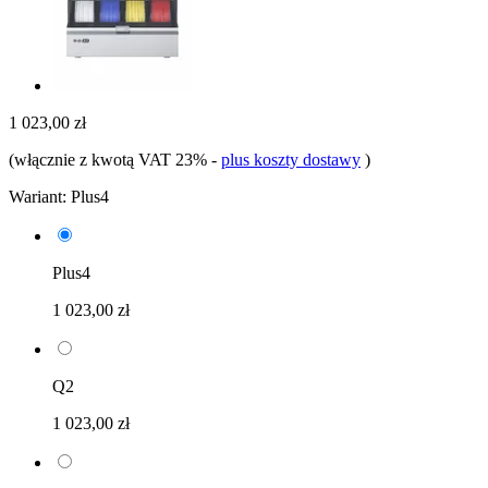
1 023,00 zł
(włącznie z kwotą VAT 23%
-
plus koszty dostawy
)
Wariant:
Plus4
Plus4
1 023,00 zł
Q2
1 023,00 zł