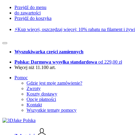
Przejdź do menu
do zawartości
Przejdź do koszyka
⚡️Kup więcej, oszczędzaj więcej: 10% rabatu na filament i żywi
Wyszukiwarka części zamiennych
Polska: Darmowa wysyłka standardowa
od 229,00 zł
Więcej niż 11.100 art.
Pomoc
Gdzie jest moje zamówienie?
Zwroty
Koszty dostawy
Opcje płatności
Kontakt
Wszystkie tematy pomocy