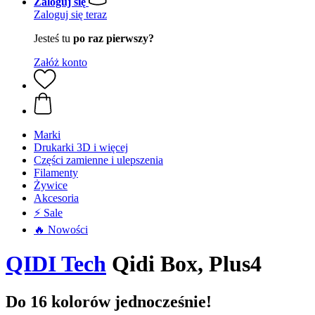
Zaloguj się
Zaloguj się teraz
Jesteś tu
po raz pierwszy?
Załóż konto
Marki
Drukarki 3D i więcej
Części zamienne i ulepszenia
Filamenty
Żywice
Akcesoria
⚡ Sale
🔥 Nowości
QIDI Tech
Qidi Box, Plus4
Do 16 kolorów jednocześnie!