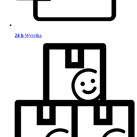
24 h
Wysyłka