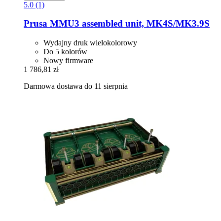
5.0 (1)
Prusa
MMU3 assembled unit, MK4S/MK3.9S
Wydajny druk wielokolorowy
Do 5 kolorów
Nowy firmware
1 786,81 zł
Darmowa dostawa do 11 sierpnia