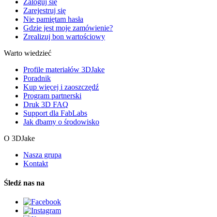
Zaloguj się
Zarejestruj się
Nie pamiętam hasła
Gdzie jest moje zamówienie?
Zrealizuj bon wartościowy
Warto wiedzieć
Profile materiałów 3DJake
Poradnik
Kup więcej i zaoszczędź
Program partnerski
Druk 3D FAQ
Support dla FabLabs
Jak dbamy o środowisko
O 3DJake
Nasza grupa
Kontakt
Śledź nas na