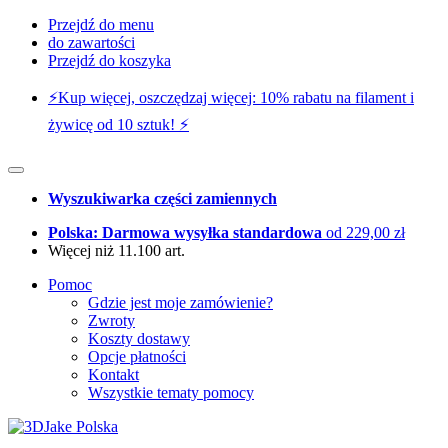
Przejdź do menu
do zawartości
Przejdź do koszyka
⚡️Kup więcej, oszczędzaj więcej: 10% rabatu na filament i
żywicę od 10 sztuk! ⚡️
Wyszukiwarka części zamiennych
Polska: Darmowa wysyłka standardowa
od 229,00 zł
Więcej niż 11.100 art.
Pomoc
Gdzie jest moje zamówienie?
Zwroty
Koszty dostawy
Opcje płatności
Kontakt
Wszystkie tematy pomocy