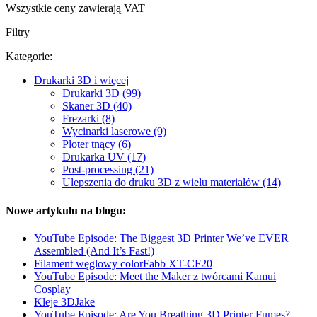
Wszystkie ceny zawierają VAT
Filtry
Kategorie:
Drukarki 3D i więcej
Drukarki 3D (99)
Skaner 3D (40)
Frezarki (8)
Wycinarki laserowe (9)
Ploter tnący (6)
Drukarka UV (17)
Post-processing (21)
Ulepszenia do druku 3D z wielu materiałów (14)
Nowe artykułu na blogu:
YouTube Episode: The Biggest 3D Printer We’ve EVER
Assembled (And It’s Fast!)
Filament węglowy colorFabb XT-CF20
YouTube Episode: Meet the Maker z twórcami Kamui
Cosplay
Kleje 3DJake
YouTube Episode: Are You Breathing 3D Printer Fumes?