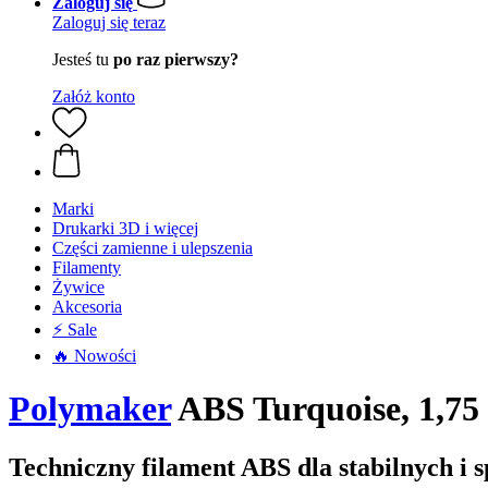
Zaloguj się
Zaloguj się teraz
Jesteś tu
po raz pierwszy?
Załóż konto
Marki
Drukarki 3D i więcej
Części zamienne i ulepszenia
Filamenty
Żywice
Akcesoria
⚡ Sale
🔥 Nowości
Polymaker
ABS Turquoise, 1,75
Techniczny filament ABS dla stabilnych 