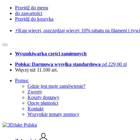
Przejdź do menu
do zawartości
Przejdź do koszyka
⚡️Kup więcej, oszczędzaj więcej: 10% rabatu na filament i żywi
Wyszukiwarka części zamiennych
Polska: Darmowa wysyłka standardowa
od 229,00 zł
Więcej niż 11.100 art.
Pomoc
Gdzie jest moje zamówienie?
Zwroty
Koszty dostawy
Opcje płatności
Kontakt
Wszystkie tematy pomocy