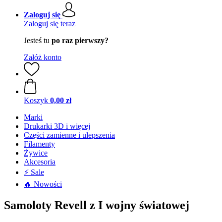
Zaloguj się
Zaloguj się teraz
Jesteś tu
po raz pierwszy?
Załóż konto
Koszyk
0,00 zł
Marki
Drukarki 3D i więcej
Części zamienne i ulepszenia
Filamenty
Żywice
Akcesoria
⚡ Sale
🔥 Nowości
Samoloty Revell z I wojny światowej