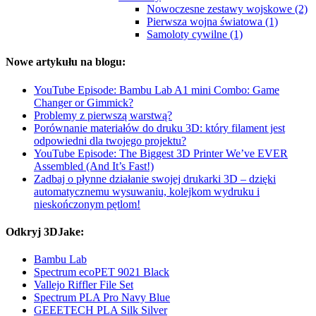
Nowoczesne zestawy wojskowe (2)
Pierwsza wojna światowa (1)
Samoloty cywilne (1)
Nowe artykułu na blogu:
YouTube Episode: Bambu Lab A1 mini Combo: Game
Changer or Gimmick?
Problemy z pierwszą warstwą?
Porównanie materiałów do druku 3D: który filament jest
odpowiedni dla twojego projektu?
YouTube Episode: The Biggest 3D Printer We’ve EVER
Assembled (And It’s Fast!)
Zadbaj o płynne działanie swojej drukarki 3D – dzięki
automatycznemu wysuwaniu, kolejkom wydruku i
nieskończonym pętlom!
Odkryj 3DJake:
Bambu Lab
Spectrum ecoPET 9021 Black
Vallejo Riffler File Set
Spectrum PLA Pro Navy Blue
GEEETECH PLA Silk Silver