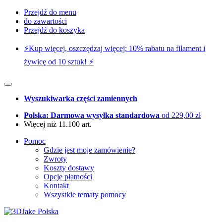
Przejdź do menu
do zawartości
Przejdź do koszyka
⚡️Kup więcej, oszczędzaj więcej: 10% rabatu na filament i
żywicę od 10 sztuk! ⚡️
Wyszukiwarka części zamiennych
Polska: Darmowa wysyłka standardowa
od 229,00 zł
Więcej niż 11.100 art.
Pomoc
Gdzie jest moje zamówienie?
Zwroty
Koszty dostawy
Opcje płatności
Kontakt
Wszystkie tematy pomocy