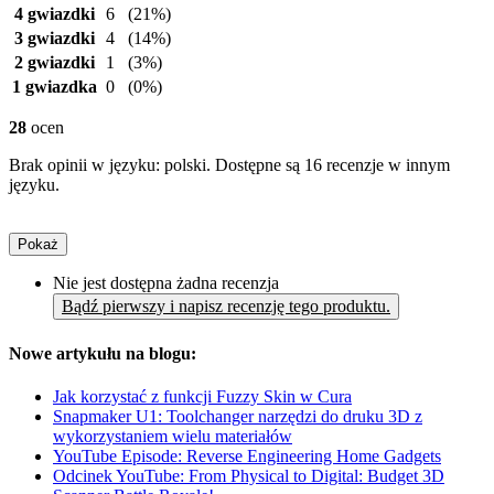
4 gwiazdki
6
(21%)
3 gwiazdki
4
(14%)
2 gwiazdki
1
(3%)
1 gwiazdka
0
(0%)
28
ocen
Brak opinii w języku: polski. Dostępne są 16 recenzje w innym
języku.
Pokaż
Nie jest dostępna żadna recenzja
Bądź pierwszy i napisz recenzję tego produktu.
Nowe artykułu na blogu:
Jak korzystać z funkcji Fuzzy Skin w Cura
Snapmaker U1: Toolchanger narzędzi do druku 3D z
wykorzystaniem wielu materiałów
YouTube Episode: Reverse Engineering Home Gadgets
Odcinek YouTube: From Physical to Digital: Budget 3D