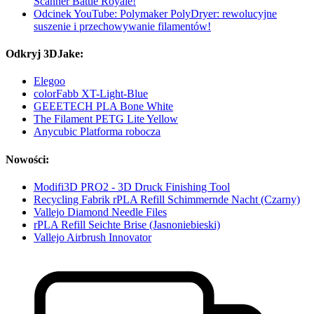
Scanner Battle Royale!
Odcinek YouTube: Polymaker PolyDryer: rewolucyjne
suszenie i przechowywanie filamentów!
Odkryj 3DJake:
Elegoo
colorFabb XT-Light-Blue
GEEETECH PLA Bone White
The Filament PETG Lite Yellow
Anycubic Platforma robocza
Nowości:
Modifi3D PRO2 - 3D Druck Finishing Tool
Recycling Fabrik rPLA Refill Schimmernde Nacht (Czarny)
Vallejo Diamond Needle Files
rPLA Refill Seichte Brise (Jasnoniebieski)
Vallejo Airbrush Innovator