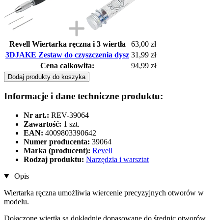
Revell Wiertarka ręczna i 3 wiertła
63,00 zł
3DJAKE Zestaw do czyszczenia dysz
31,99 zł
Cena całkowita:
94,99 zł
Dodaj produkty do koszyka
Informacje i dane techniczne produktu:
Nr art.:
REV-39064
Zawartość:
1 szt.
EAN:
4009803390642
Numer producenta:
39064
Marka (producent):
Revell
Rodzaj produktu:
Narzędzia i warsztat
Opis
Wiertarka ręczna umożliwia wiercenie precyzyjnych otworów w
modelu.
Dołączone wiertła są dokładnie dopasowane do średnic otworów