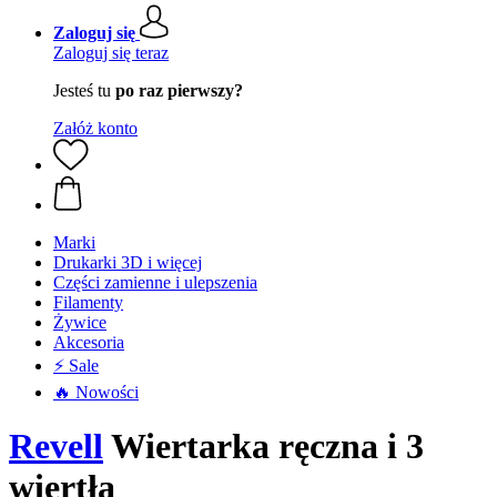
Zaloguj się
Zaloguj się teraz
Jesteś tu
po raz pierwszy?
Załóż konto
Marki
Drukarki 3D i więcej
Części zamienne i ulepszenia
Filamenty
Żywice
Akcesoria
⚡ Sale
🔥 Nowości
Revell
Wiertarka ręczna i 3
wiertła