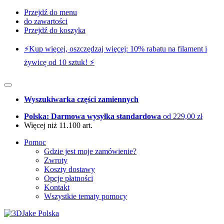
Przejdź do menu
do zawartości
Przejdź do koszyka
⚡️Kup więcej, oszczędzaj więcej: 10% rabatu na filament i
żywicę od 10 sztuk! ⚡️
Wyszukiwarka części zamiennych
Polska: Darmowa wysyłka standardowa
od 229,00 zł
Więcej niż 11.100 art.
Pomoc
Gdzie jest moje zamówienie?
Zwroty
Koszty dostawy
Opcje płatności
Kontakt
Wszystkie tematy pomocy