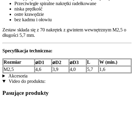
Przeciwległe spiralne nakrętki radełkowane
niska prędkość
ostre krawędzie
bez kadmu i ołowiu
Zestaw składa się z 70 nakrętek z gwintem wewnętrznym M2,5 o
długości 5,7 mm.
Specyfikacja techniczna:
Rozmiar
L
W (min.)
⌀D1
⌀D2
⌀D3
M2,5
4,6
3,9
4,0
5,7
1,6
Akcesoria
Video do produktu:
Pasujące produkty