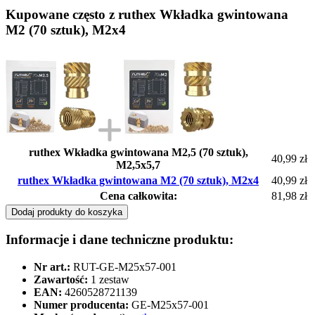
Kupowane często z ruthex Wkładka gwintowana
M2 (70 sztuk), M2x4
ruthex Wkładka gwintowana M2,5 (70 sztuk),
40,99 zł
M2,5x5,7
ruthex Wkładka gwintowana M2 (70 sztuk), M2x4
40,99 zł
Cena całkowita:
81,98 zł
Dodaj produkty do koszyka
Informacje i dane techniczne produktu:
Nr art.:
RUT-GE-M25x57-001
Zawartość:
1 zestaw
EAN:
4260528721139
Numer producenta:
GE-M25x57-001