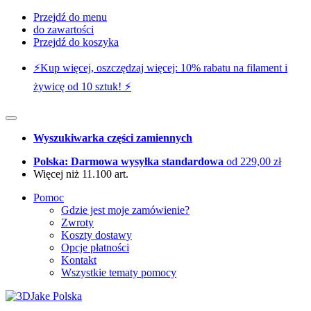
Przejdź do menu
do zawartości
Przejdź do koszyka
⚡️Kup więcej, oszczędzaj więcej: 10% rabatu na filament i
żywicę od 10 sztuk! ⚡️
Wyszukiwarka części zamiennych
Polska: Darmowa wysyłka standardowa
od 229,00 zł
Więcej niż 11.100 art.
Pomoc
Gdzie jest moje zamówienie?
Zwroty
Koszty dostawy
Opcje płatności
Kontakt
Wszystkie tematy pomocy