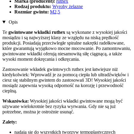
Marka (producent):
ruthex
Rodzaj produktu:
Wyroby żelazne
Rozmiar gwintu:
M2,5
Opis
Te
gwintowane wkładki ruthex
są wykonane z wysokiej jakości
mosiądzu i są najwyższej klasy ze względu na niską prędkość
produkcji. Posiadają przeciwległe spiralne nakrętki radełkowane,
które gwarantują wyjątkowo mocne mocowanie. Po zamontowaniu,
gwintowane wkładki oferują niesamowitą siłę ciągnącą, a także
wysoki moment dokręcania i odkręcania.
Zastosowanie wkładek gwintowych ruthex jest łatwiejsze niż
kiedykolwiek: Wprowadź je za pomocą ciepła lub ultradźwięków i
ciesz się stabilnym gwintem do zastosowań 3D! Wysokiej jakości
mosiądz zapewnia wysoką odporność na korozję i przewodność
cieplną.
Wskazówka:
Wysokiej jakości wkładki gwintowane mogą być
używane wielokrotnie bez ryzyka wyrwania. Gdy nie są już
potrzebne, można je ostrożnie usunąć.
Zalety:
nadają się do wszystkich tworzyw termoplastycznych