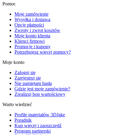
Pomoc
Moje zamówienie
Wysyłka i dostawa
Opcje płatności
Zwroty i zwrot kosztów
Moje konto klienta
Klienci firmowi
Promocje i kupony
Potrzebujesz więcej pomocy?
Moje konto
Zaloguj się
Zarejestruj się
Nie pamiętam hasła
Gdzie jest moje zamówienie?
Zrealizuj bon wartościowy
Warto wiedzieć
Profile materiałów 3DJake
Poradnik
Kup więcej i zaoszczędź
Program partnerski