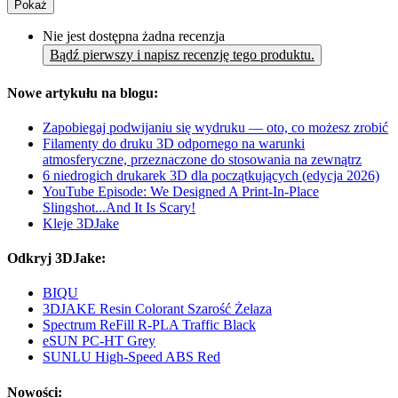
Pokaż
Nie jest dostępna żadna recenzja
Bądź pierwszy i napisz recenzję tego produktu.
Nowe artykułu na blogu:
Zapobiegaj podwijaniu się wydruku — oto, co możesz zrobić
Filamenty do druku 3D odpornego na warunki
atmosferyczne, przeznaczone do stosowania na zewnątrz
6 niedrogich drukarek 3D dla początkujących (edycja 2026)
YouTube Episode: We Designed A Print-In-Place
Slingshot...And It Is Scary!
Kleje 3DJake
Odkryj 3DJake:
BIQU
3DJAKE Resin Colorant Szarość Żelaza
Spectrum ReFill R-PLA Traffic Black
eSUN PC-HT Grey
SUNLU High-Speed ABS Red
Nowości: