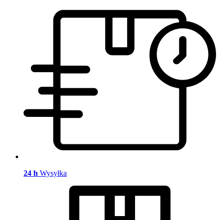
24 h
Wysyłka