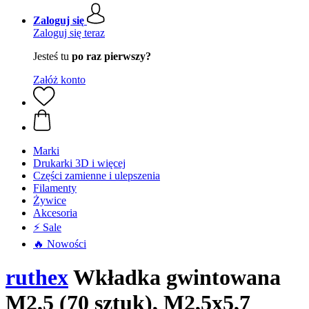
Zaloguj się
Zaloguj się teraz
Jesteś tu
po raz pierwszy?
Załóż konto
Marki
Drukarki 3D i więcej
Części zamienne i ulepszenia
Filamenty
Żywice
Akcesoria
⚡ Sale
🔥 Nowości
ruthex
Wkładka gwintowana
M2,5 (70 sztuk), M2,5x5,7