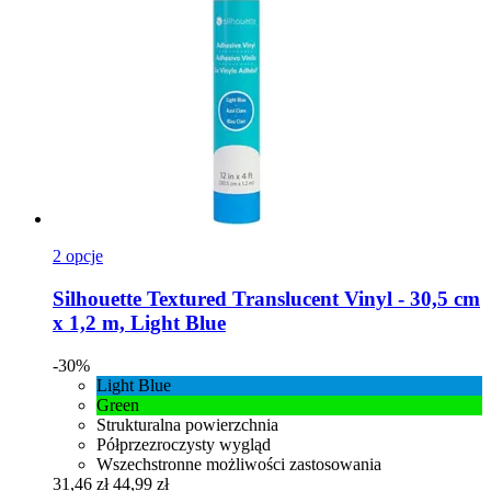
2 opcje
Silhouette
Textured Translucent Vinyl -​ 30,5 cm
x 1,2 m, Light Blue
-30%
Light Blue
Green
Strukturalna powierzchnia
Półprzezroczysty wygląd
Wszechstronne możliwości zastosowania
31,46 zł
44,99 zł