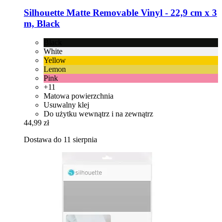
Silhouette
Matte Removable Vinyl -​ 22,9 cm x 3
m, Black
Black
White
Yellow
Lemon
Pink
+11
Matowa powierzchnia
Usuwalny klej
Do użytku wewnątrz i na zewnątrz
44,99 zł
Dostawa do 11 sierpnia