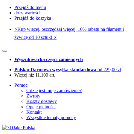
Przejdź do menu
do zawartości
Przejdź do koszyka
⚡️Kup więcej, oszczędzaj więcej: 10% rabatu na filament i
żywicę od 10 sztuk! ⚡️
Wyszukiwarka części zamiennych
Polska: Darmowa wysyłka standardowa
od 229,00 zł
Więcej niż 11.100 art.
Pomoc
Gdzie jest moje zamówienie?
Zwroty
Koszty dostawy
Opcje płatności
Kontakt
Wszystkie tematy pomocy