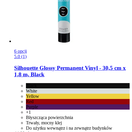
6 opcji
5.0 (1)
Silhouette
Glossy Permanent Vinyl -​ 30,5 cm x
1,8 m, Black
Black
White
Yellow
Red
Purple
+1
Błyszcząca powierzchnia
Trwały, mocny klej
Do użytku wewnątrz i na zewnątrz budynków