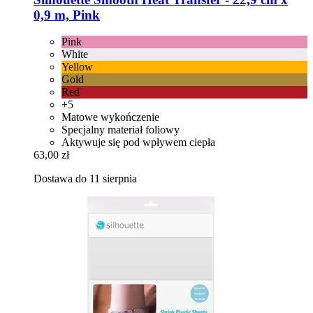
0,9 m, Pink
Pink
White
Yellow
Gold
Red
+5
Matowe wykończenie
Specjalny materiał foliowy
Aktywuje się pod wpływem ciepła
63,00 zł
Dostawa do 11 sierpnia