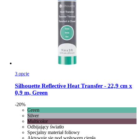
3 opcje
Silhouette
Reflective Heat Transfer -​ 22,9 cm x
0,9 m, Green
-20%
Green
Silver
Multicolor
Odbijający światło
Specjalny materiał foliowy
Aktywuje się pod wpływem ciepła