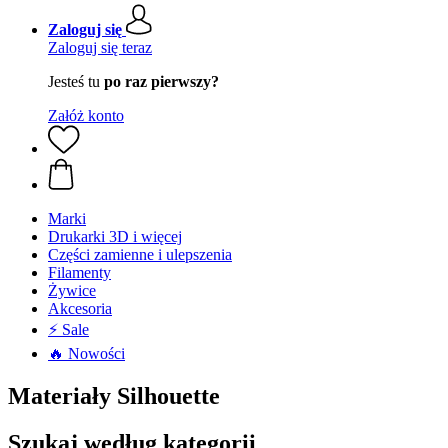
Zaloguj się
Zaloguj się teraz
Jesteś tu
po raz pierwszy?
Załóż konto
Marki
Drukarki 3D i więcej
Części zamienne i ulepszenia
Filamenty
Żywice
Akcesoria
⚡ Sale
🔥 Nowości
Materiały Silhouette
Szukaj według kategorii