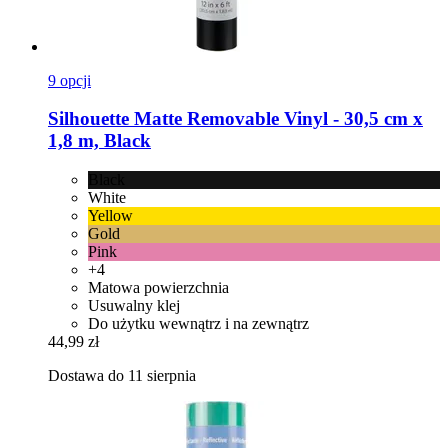
9 opcji
Silhouette
Matte Removable Vinyl -​ 30,5 cm x
1,8 m, Black
Black
White
Yellow
Gold
Pink
+4
Matowa powierzchnia
Usuwalny klej
Do użytku wewnątrz i na zewnątrz
44,99 zł
Dostawa do 11 sierpnia