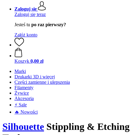
Zaloguj się
Zaloguj się teraz
Jesteś tu
po raz pierwszy?
Załóż konto
Koszyk
0,00 zł
Marki
Drukarki 3D i więcej
Części zamienne i ulepszenia
Filamenty
Żywice
Akcesoria
⚡ Sale
🔥 Nowości
Silhouette
Stippling & Etching