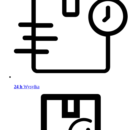
24 h
Wysyłka