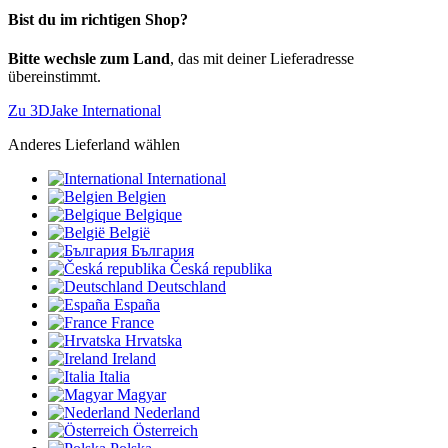
Bist du im richtigen Shop?
Bitte wechsle zum Land
, das mit deiner Lieferadresse
übereinstimmt.
Zu 3DJake International
Anderes Lieferland wählen
International
Belgien
Belgique
België
България
Česká republika
Deutschland
España
France
Hrvatska
Ireland
Italia
Magyar
Nederland
Österreich