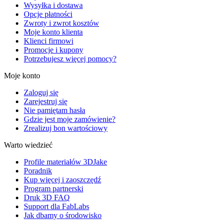
Wysyłka i dostawa
Opcje płatności
Zwroty i zwrot kosztów
Moje konto klienta
Klienci firmowi
Promocje i kupony
Potrzebujesz więcej pomocy?
Moje konto
Zaloguj się
Zarejestruj się
Nie pamiętam hasła
Gdzie jest moje zamówienie?
Zrealizuj bon wartościowy
Warto wiedzieć
Profile materiałów 3DJake
Poradnik
Kup więcej i zaoszczędź
Program partnerski
Druk 3D FAQ
Support dla FabLabs
Jak dbamy o środowisko