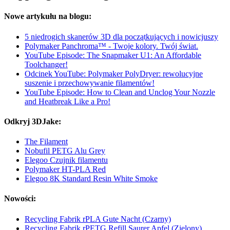
Nowe artykułu na blogu:
5 niedrogich skanerów 3D dla początkujących i nowicjuszy
Polymaker Panchroma™ - Twoje kolory. Twój świat.
YouTube Episode: The Snapmaker U1: An Affordable
Toolchanger!
Odcinek YouTube: Polymaker PolyDryer: rewolucyjne
suszenie i przechowywanie filamentów!
YouTube Episode: How to Clean and Unclog Your Nozzle
and Heatbreak Like a Pro!
Odkryj 3DJake:
The Filament
Nobufil PETG Alu Grey
Elegoo Czujnik filamentu
Polymaker HT-PLA Red
Elegoo 8K Standard Resin White Smoke
Nowości:
Recycling Fabrik rPLA Gute Nacht (Czarny)
Recycling Fabrik rPETG Refill Saurer Apfel (Zielony)