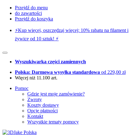
Przejdź do menu
do zawartości
Przejdź do koszyka
⚡️Kup więcej, oszczędzaj więcej: 10% rabatu na filament i
żywicę od 10 sztuk! ⚡️
Wyszukiwarka części zamiennych
Polska: Darmowa wysyłka standardowa
od 229,00 zł
Więcej niż 11.100 art.
Pomoc
Gdzie jest moje zamówienie?
Zwroty
Koszty dostawy
Opcje płatności
Kontakt
Wszystkie tematy pomocy