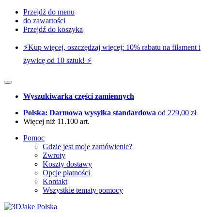
Przejdź do menu
do zawartości
Przejdź do koszyka
⚡️Kup więcej, oszczędzaj więcej: 10% rabatu na filament i
żywicę od 10 sztuk! ⚡️
Wyszukiwarka części zamiennych
Polska: Darmowa wysyłka standardowa
od 229,00 zł
Więcej niż 11.100 art.
Pomoc
Gdzie jest moje zamówienie?
Zwroty
Koszty dostawy
Opcje płatności
Kontakt
Wszystkie tematy pomocy