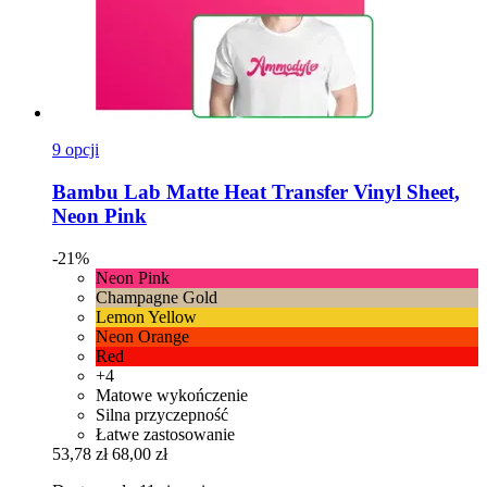
9 opcji
Bambu Lab
Matte Heat Transfer Vinyl Sheet,
Neon Pink
-21%
Neon Pink
Champagne Gold
Lemon Yellow
Neon Orange
Red
+4
Matowe wykończenie
Silna przyczepność
Łatwe zastosowanie
53,78 zł
68,00 zł