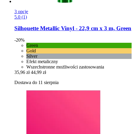
3 opcje
5.0 (1)
Silhouette
Metallic Vinyl -​ 22,9 cm x 3 m, Green
-20%
Green
Gold
Silver
Efekt metaliczny
Wszechstronne możliwości zastosowania
35,96 zł
44,99 zł
Dostawa do 11 sierpnia