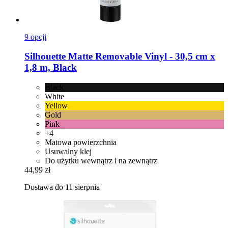
9 opcji
Silhouette
Matte Removable Vinyl -​ 30,5 cm x
1,8 m, Black
Black
White
Yellow
Gold
Pink
+4
Matowa powierzchnia
Usuwalny klej
Do użytku wewnątrz i na zewnątrz
44,99 zł
Dostawa do 11 sierpnia