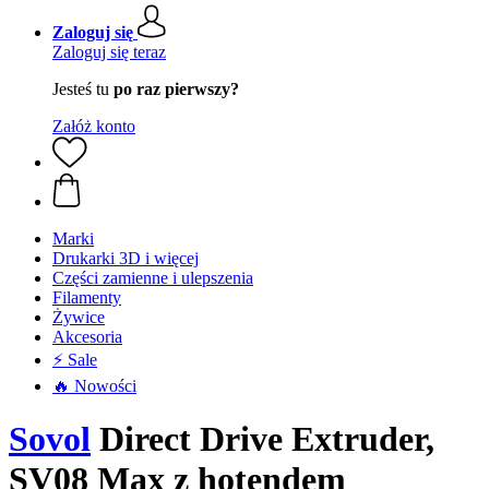
Zaloguj się
Zaloguj się teraz
Jesteś tu
po raz pierwszy?
Załóż konto
Marki
Drukarki 3D i więcej
Części zamienne i ulepszenia
Filamenty
Żywice
Akcesoria
⚡ Sale
🔥 Nowości
Sovol
Direct Drive Extruder,
SV08 Max z hotendem