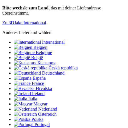
Bitte wechsle zum Land
, das mit deiner Lieferadresse
übereinstimmt.
Zu 3DJake International
Anderes Lieferland wählen
International
Belgien
Belgique
België
България
Česká republika
Deutschland
España
France
Hrvatska
Ireland
Italia
Magyar
Nederland
Österreich
Polska
Portugal