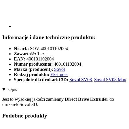
Informacje i dane techniczne produktu:
Nr art.:
SOV-400101102004
Zawartość:
1 szt.
EAN:
400101102004
Numer producenta:
400101102004
Marka (producent):
Sovol
Rodzaj produktu:
Ekstruder
Specjalnie dla drukarki 3D:
Sovol SV08
,
Sovol SV08 Max
Opis
Jest to wysokiej jakości zamienny
Direct Drive Extruder
do
drukarek Sovol 3D.
Podobne produkty