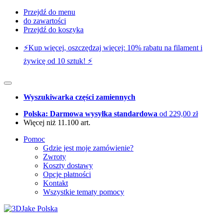
Przejdź do menu
do zawartości
Przejdź do koszyka
⚡️Kup więcej, oszczędzaj więcej: 10% rabatu na filament i
żywicę od 10 sztuk! ⚡️
Wyszukiwarka części zamiennych
Polska: Darmowa wysyłka standardowa
od 229,00 zł
Więcej niż 11.100 art.
Pomoc
Gdzie jest moje zamówienie?
Zwroty
Koszty dostawy
Opcje płatności
Kontakt
Wszystkie tematy pomocy