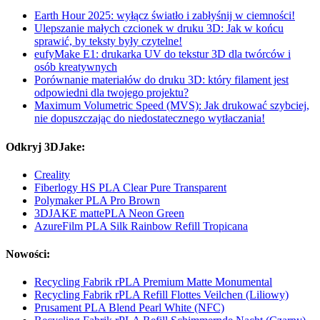
Earth Hour 2025: wyłącz światło i zabłyśnij w ciemności!
Ulepszanie małych czcionek w druku 3D: Jak w końcu
sprawić, by teksty były czytelne!
eufyMake E1: drukarka UV do tekstur 3D dla twórców i
osób kreatywnych
Porównanie materiałów do druku 3D: który filament jest
odpowiedni dla twojego projektu?
Maximum Volumetric Speed (MVS): Jak drukować szybciej,
nie dopuszczając do niedostatecznego wytłaczania!
Odkryj 3DJake:
Creality
Fiberlogy HS PLA Clear Pure Transparent
Polymaker PLA Pro Brown
3DJAKE mattePLA Neon Green
AzureFilm PLA Silk Rainbow Refill Tropicana
Nowości:
Recycling Fabrik rPLA Premium Matte Monumental
Recycling Fabrik rPLA Refill Flottes Veilchen (Liliowy)
Prusament PLA Blend Pearl White (NFC)