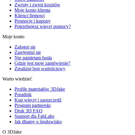
Zwroty i zwrot kosztów
Moje konto klienta
Klienci firmowi
Promocje i kupony
Potrzebujesz więcej pomocy?
Moje konto
Zaloguj się
Zarejestruj się
Nie pamiętam hasła
Gdzie jest moje zamówienie?
Zrealizuj bon wartościowy
Warto wiedzieć
Profile materiałów 3DJake
Poradnik
Kup więcej i zaoszczędź
Program partnerski
Druk 3D FAQ
Support dla FabLabs
Jak dbamy o środowisko
O 3DJake