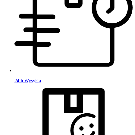
24 h
Wysyłka