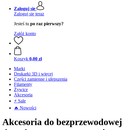
Zaloguj się
Zaloguj się teraz
Jesteś tu
po raz pierwszy?
Załóż konto
Koszyk
0,00 zł
Marki
Drukarki 3D i więcej
Części zamienne i ulepszenia
Filamenty
Żywice
Akcesoria
⚡ Sale
🔥 Nowości
Akcesoria do bezprzewodowej