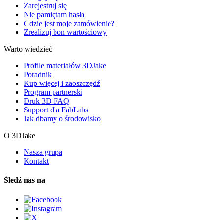
Zarejestruj się
Nie pamiętam hasła
Gdzie jest moje zamówienie?
Zrealizuj bon wartościowy
Warto wiedzieć
Profile materiałów 3DJake
Poradnik
Kup więcej i zaoszczędź
Program partnerski
Druk 3D FAQ
Support dla FabLabs
Jak dbamy o środowisko
O 3DJake
Nasza grupa
Kontakt
Śledź nas na