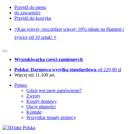
Przejdź do menu
do zawartości
Przejdź do koszyka
⚡️Kup więcej, oszczędzaj więcej: 10% rabatu na filament i
żywicę od 10 sztuk! ⚡️
Wyszukiwarka części zamiennych
Polska: Darmowa wysyłka standardowa
od 229,00 zł
Więcej niż 11.100 art.
Pomoc
Gdzie jest moje zamówienie?
Zwroty
Koszty dostawy
Opcje płatności
Kontakt
Wszystkie tematy pomocy