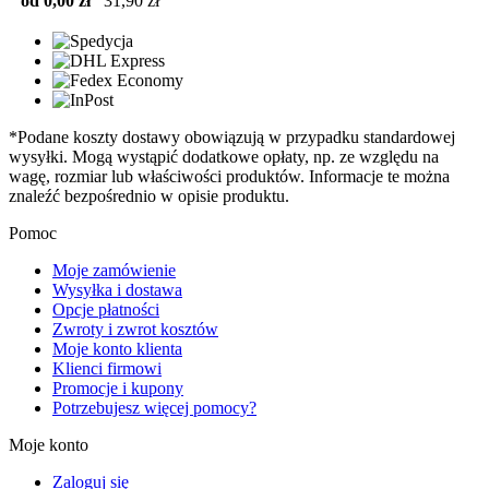
od 0,00 zł
31,90 zł
*Podane koszty dostawy obowiązują w przypadku standardowej
wysyłki. Mogą wystąpić dodatkowe opłaty, np. ze względu na
wagę, rozmiar lub właściwości produktów. Informacje te można
znaleźć bezpośrednio w opisie produktu.
Pomoc
Moje zamówienie
Wysyłka i dostawa
Opcje płatności
Zwroty i zwrot kosztów
Moje konto klienta
Klienci firmowi
Promocje i kupony
Potrzebujesz więcej pomocy?
Moje konto
Zaloguj się