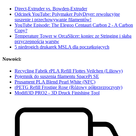
Direct-Extruder vs. Bowden-Extruder
Odcinek YouTube: Polymaker PolyDryer: rewolucyjne
suszenie i przechowywanie filamentów!
YouTube Episode: The Elegoo Centauri Carbon 2 - A Carbon
Copy?
Temperature Tower w OrcaSlicer: koniec ze Stringing i słabą
przyczepnością warstw
5 niedrogich drukarek MSLA dla początkujących
Nowości:
Recycling Fabrik rPLA Refill Flottes Veilchen (Liliowy)
Pojemnik do suszenia filamentu SpacePi SE
Prusament PLA Blend Pearl White (NFC)
rPETG Refill Frostige Rose (Różowy półprzezroczysty)
Modifi3D PRO2 - 3D Druck Finishing Tool