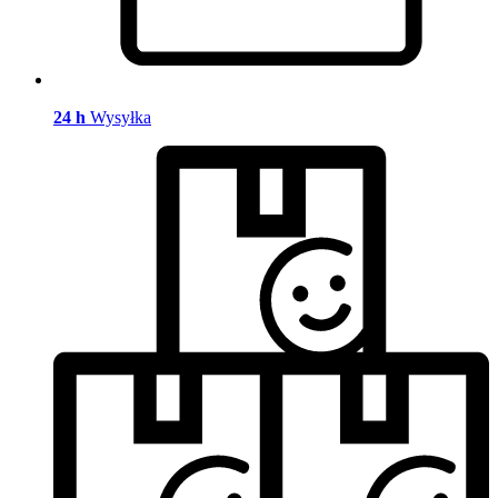
24 h
Wysyłka