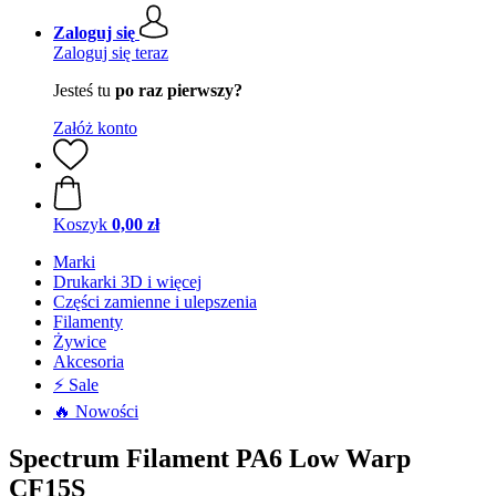
Zaloguj się
Zaloguj się teraz
Jesteś tu
po raz pierwszy?
Załóż konto
Koszyk
0,00 zł
Marki
Drukarki 3D i więcej
Części zamienne i ulepszenia
Filamenty
Żywice
Akcesoria
⚡ Sale
🔥 Nowości
Spectrum Filament PA6 Low Warp
CF15S