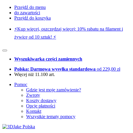
Przejdź do menu
do zawartości
Przejdź do koszyka
⚡️Kup więcej, oszczędzaj więcej: 10% rabatu na filament i
żywicę od 10 sztuk! ⚡️
Wyszukiwarka części zamiennych
Polska: Darmowa wysyłka standardowa
od 229,00 zł
Więcej niż 11.100 art.
Pomoc
Gdzie jest moje zamówienie?
Zwroty
Koszty dostawy
Opcje płatności
Kontakt
Wszystkie tematy pomocy