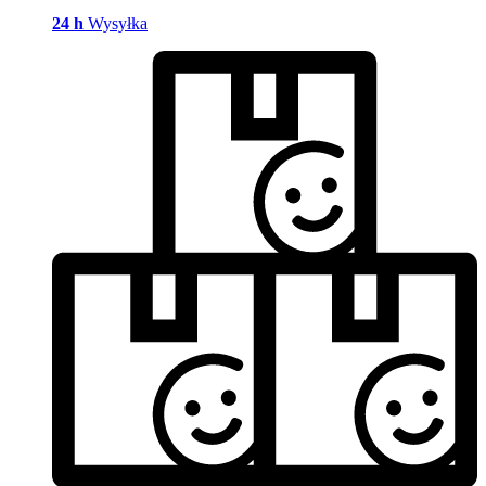
24 h
Wysyłka