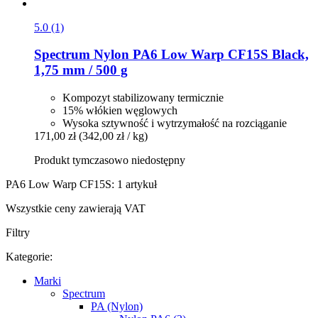
5.0 (1)
Spectrum
Nylon PA6 Low Warp CF15S Black,
1,75 mm / 500 g
Kompozyt stabilizowany termicznie
15% włókien węglowych
Wysoka sztywność i wytrzymałość na rozciąganie
171,00 zł
(342,00 zł / kg)
Produkt tymczasowo niedostępny
PA6 Low Warp CF15S: 1 artykuł
Wszystkie ceny zawierają VAT
Filtry
Kategorie:
Marki
Spectrum
PA (Nylon)