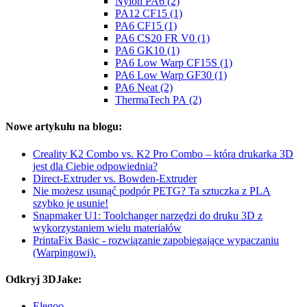
Nylon PA6 (2)
PA12 CF15 (1)
PA6 CF15 (1)
PA6 CS20 FR V0 (1)
PA6 GK10 (1)
PA6 Low Warp CF15S (1)
PA6 Low Warp GF30 (1)
PA6 Neat (2)
ThermaTech PA (2)
Nowe artykułu na blogu:
Creality K2 Combo vs. K2 Pro Combo – która drukarka 3D
jest dla Ciebie odpowiednia?
Direct-Extruder vs. Bowden-Extruder
Nie możesz usunąć podpór PETG? Ta sztuczka z PLA
szybko je usunie!
Snapmaker U1: Toolchanger narzędzi do druku 3D z
wykorzystaniem wielu materiałów
PrintaFix Basic - rozwiązanie zapobiegające wypaczaniu
(Warpingowi).
Odkryj 3DJake:
Elegoo