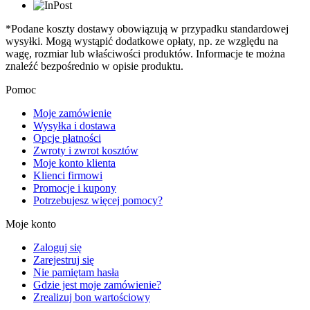
*Podane koszty dostawy obowiązują w przypadku standardowej
wysyłki. Mogą wystąpić dodatkowe opłaty, np. ze względu na
wagę, rozmiar lub właściwości produktów. Informacje te można
znaleźć bezpośrednio w opisie produktu.
Pomoc
Moje zamówienie
Wysyłka i dostawa
Opcje płatności
Zwroty i zwrot kosztów
Moje konto klienta
Klienci firmowi
Promocje i kupony
Potrzebujesz więcej pomocy?
Moje konto
Zaloguj się
Zarejestruj się
Nie pamiętam hasła
Gdzie jest moje zamówienie?
Zrealizuj bon wartościowy