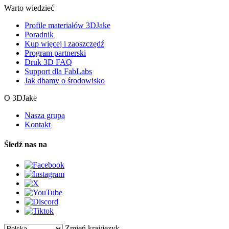
Warto wiedzieć
Profile materiałów 3DJake
Poradnik
Kup więcej i zaoszczędź
Program partnerski
Druk 3D FAQ
Support dla FabLabs
Jak dbamy o środowisko
O 3DJake
Nasza grupa
Kontakt
Śledź nas na
Zmień kraj/język