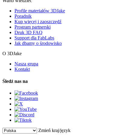
Warto wiedzieć
Profile materiałów 3DJake
Poradnik
Kup więcej i zaoszczędź
Program partnerski
Druk 3D FAQ
Support dla FabLabs
Jak dbamy o środowisko
O 3DJake
Nasza grupa
Kontakt
Śledź nas na
Zmień kraj/język