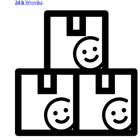
24 h
Wysyłka