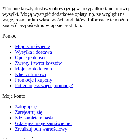
*Podane koszty dostawy obowiązują w przypadku standardowej
wysyłki. Mogą wystąpić dodatkowe opłaty, np. ze względu na
wagę, rozmiar lub właściwości produktów. Informacje te można
znaleźć bezpośrednio w opisie produktu.
Pomoc
Moje zamówienie
Wysyłka i dostawa
Opcje płatności
Zwroty i zwrot kosztów
Moje konto klienta
Klienci firmowi
Promocje i kupony
Potrzebujesz więcej pomocy?
Moje konto
Zaloguj się
Zarejestruj się
Nie pamiętam hasła
Gdzie jest moje zamówienie?
Zrealizuj bon wartościowy