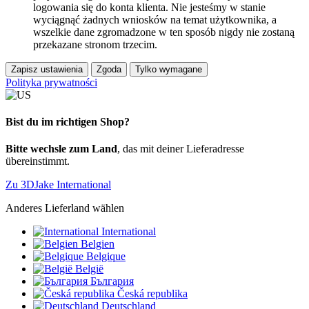
logowania się do konta klienta. Nie jesteśmy w stanie
wyciągnąć żadnych wniosków na temat użytkownika, a
wszelkie dane zgromadzone w ten sposób nigdy nie zostaną
przekazane stronom trzecim.
Zapisz ustawienia
Zgoda
Tylko wymagane
Polityka prywatności
Bist du im richtigen Shop?
Bitte wechsle zum Land
, das mit deiner Lieferadresse
übereinstimmt.
Zu 3DJake International
Anderes Lieferland wählen
International
Belgien
Belgique
België
България
Česká republika
Deutschland