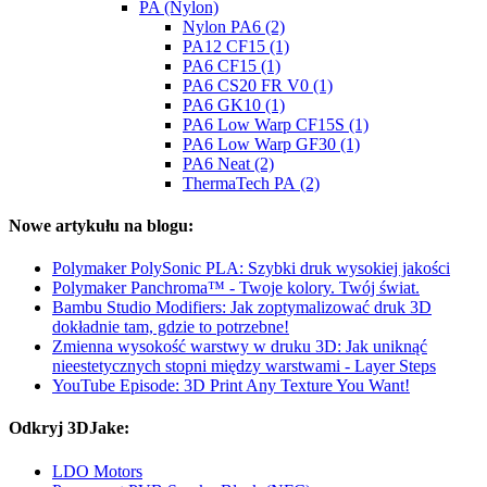
PA (Nylon)
Nylon PA6 (2)
PA12 CF15 (1)
PA6 CF15 (1)
PA6 CS20 FR V0 (1)
PA6 GK10 (1)
PA6 Low Warp CF15S (1)
PA6 Low Warp GF30 (1)
PA6 Neat (2)
ThermaTech PA (2)
Nowe artykułu na blogu:
Polymaker PolySonic PLA: Szybki druk wysokiej jakości
Polymaker Panchroma™ - Twoje kolory. Twój świat.
Bambu Studio Modifiers: Jak zoptymalizować druk 3D
dokładnie tam, gdzie to potrzebne!
Zmienna wysokość warstwy w druku 3D: Jak uniknąć
nieestetycznych stopni między warstwami - Layer Steps
YouTube Episode: 3D Print Any Texture You Want!
Odkryj 3DJake:
LDO Motors