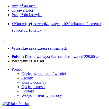
Przejdź do menu
do zawartości
Przejdź do koszyka
⚡️Kup więcej, oszczędzaj więcej: 10% rabatu na filament i
żywicę od 10 sztuk! ⚡️
Wyszukiwarka części zamiennych
Polska: Darmowa wysyłka standardowa
od 229,00 zł
Więcej niż 11.100 art.
Pomoc
Gdzie jest moje zamówienie?
Zwroty
Koszty dostawy
Opcje płatności
Kontakt
Wszystkie tematy pomocy