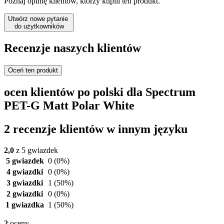
Poznaj opinię klientów, którzy kupili ten produkt.
Utwórz nowe pytanie
do użytkowników
Recenzje naszych klientów
Oceń ten produkt
ocen klientów po polski dla Spectrum
PET-G Matt Polar White
2 recenzje klientów w innym języku
2,0
z 5 gwiazdek
5 gwiazdek
0
(0%)
4 gwiazdki
0
(0%)
3 gwiazdki
1
(50%)
2 gwiazdki
0
(0%)
1 gwiazdka
1
(50%)
2
oceny