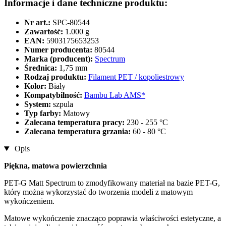
Informacje i dane techniczne produktu:
Nr art.:
SPC-80544
Zawartość:
1.000 g
EAN:
5903175653253
Numer producenta:
80544
Marka (producent):
Spectrum
Średnica:
1,75 mm
Rodzaj produktu:
Filament PET / kopoliestrowy
Kolor:
Biały
Kompatybilność:
Bambu Lab AMS*
System:
szpula
Typ farby:
Matowy
Zalecana temperatura pracy:
230 - 255 °C
Zalecana temperatura grzania:
60 - 80 °C
Opis
Piękna, matowa powierzchnia
PET-G Matt Spectrum to zmodyfikowany materiał na bazie PET-G,
który można wykorzystać do tworzenia modeli z matowym
wykończeniem.
Matowe wykończenie znacząco poprawia właściwości estetyczne, a