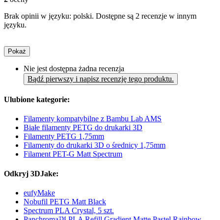
Brak opinii w języku: polski. Dostępne są 2 recenzje w innym
języku.
Pokaż
Nie jest dostępna żadna recenzja
Bądź pierwszy i napisz recenzję tego produktu.
Ulubione kategorie:
Filamenty kompatybilne z Bambu Lab AMS
Białe filamenty PETG do drukarki 3D
Filamenty PETG 1,75mm
Filamenty do drukarki 3D o średnicy 1,75mm
Filament PET-G Matt Spectrum
Odkryj 3DJake:
eufyMake
Nobufil PETG Matt Black
Spectrum PLA Crystal, 5 szt.
Panchroma™ PLA Refill Gradient Matte Pastel Rainbow