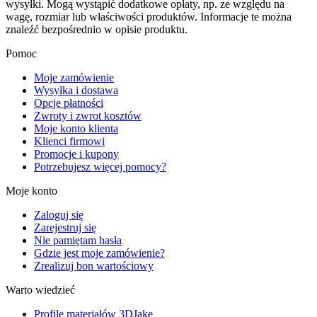
wysyłki. Mogą wystąpić dodatkowe opłaty, np. ze względu na
wagę, rozmiar lub właściwości produktów. Informacje te można
znaleźć bezpośrednio w opisie produktu.
Pomoc
Moje zamówienie
Wysyłka i dostawa
Opcje płatności
Zwroty i zwrot kosztów
Moje konto klienta
Klienci firmowi
Promocje i kupony
Potrzebujesz więcej pomocy?
Moje konto
Zaloguj się
Zarejestruj się
Nie pamiętam hasła
Gdzie jest moje zamówienie?
Zrealizuj bon wartościowy
Warto wiedzieć
Profile materiałów 3DJake