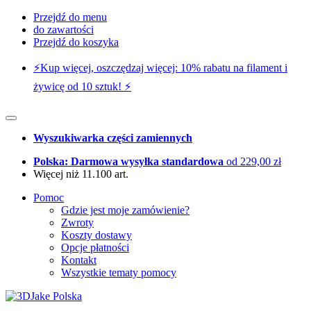
Przejdź do menu
do zawartości
Przejdź do koszyka
⚡️Kup więcej, oszczędzaj więcej: 10% rabatu na filament i
żywicę od 10 sztuk! ⚡️
Wyszukiwarka części zamiennych
Polska: Darmowa wysyłka standardowa
od 229,00 zł
Więcej niż 11.100 art.
Pomoc
Gdzie jest moje zamówienie?
Zwroty
Koszty dostawy
Opcje płatności
Kontakt
Wszystkie tematy pomocy