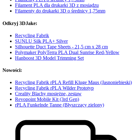
Filament PLA dla drukarki 3D z mosiądzu
Filamenty do drukarki 3D o średnicy 1,75mm
Odkryj 3DJake:
Recycling Fabrik
SUNLU Silk PLA+ Silver
Silhouette Duct Tape Sheets - 21,5 cm x 28 cm
Polymaker PolyTerra PLA Dual Sunrise Red-Yellow
Hanboost 3D Model Trimming Set
Nowości:
Recycling Fabrik rPLA Refill Kluge Maus (Jasnoniebieski)
Recycling Fabrik rPLA Wilder Prototyp
Creality Blachy mosiężne, zestaw
Revopoint Mobile Kit (3rd Gen)
rPLA Funkelnde Tanne (Błyszczący zielony)