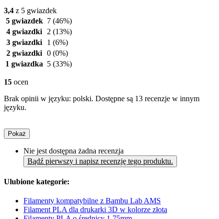
3,4
z 5 gwiazdek
5 gwiazdek
7
(46%)
4 gwiazdki
2
(13%)
3 gwiazdki
1
(6%)
2 gwiazdki
0
(0%)
1 gwiazdka
5
(33%)
15
ocen
Brak opinii w języku: polski. Dostępne są 13 recenzje w innym
języku.
Pokaż
Nie jest dostępna żadna recenzja
Bądź pierwszy i napisz recenzję tego produktu.
Ulubione kategorie:
Filamenty kompatybilne z Bambu Lab AMS
Filament PLA dla drukarki 3D w kolorze złota
Filamenty PLA o średnicy 1,75mm