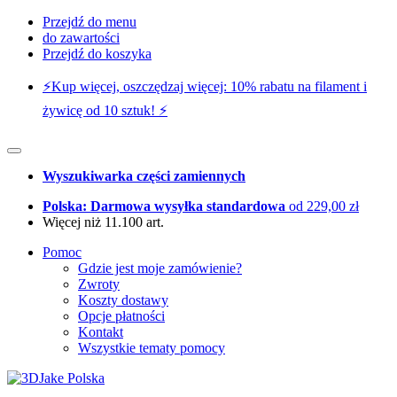
Przejdź do menu
do zawartości
Przejdź do koszyka
⚡️Kup więcej, oszczędzaj więcej: 10% rabatu na filament i
żywicę od 10 sztuk! ⚡️
Wyszukiwarka części zamiennych
Polska: Darmowa wysyłka standardowa
od 229,00 zł
Więcej niż 11.100 art.
Pomoc
Gdzie jest moje zamówienie?
Zwroty
Koszty dostawy
Opcje płatności
Kontakt
Wszystkie tematy pomocy