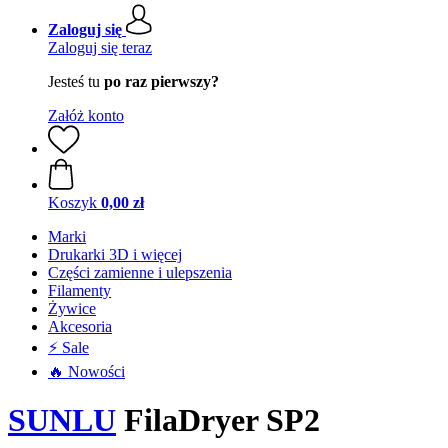
Zaloguj się
Zaloguj się teraz
Jesteś tu
po raz pierwszy?
Załóż konto
Koszyk
0,00 zł
Marki
Drukarki 3D i więcej
Części zamienne i ulepszenia
Filamenty
Żywice
Akcesoria
⚡ Sale
🔥 Nowości
SUNLU
FilaDryer SP2