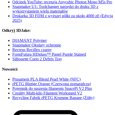
Odcinek YouTube: recenzja Anycubic Photon Mono M5s Pro
Snapmaker U1: Toolchanger narzędzi do druku 3D z
wykorzystaniem wielu materiałów
Drukarka 3D FDM z wyższej półki za około 4000 zł! (Edycja
2025)
Odkryj 3DJake:
DIAMANT Polymer
Snapmaker Okulary ochronne
Recreus Reciflex czarny
FormFutura HDglass™ Pastel Purple Stained
Silhouette Curio 2 Debris Tray
Nowości:
Prusament PLA Blend Pearl White (NFC)
rPETG Blutige Orange (Czerwona pomarańcza)
Pojemnik do suszenia filamentu SpacePi V2 Plus
Creality Multi-kilo Filament Workstand V2
Recycling Fabrik rPETG Krumme Banane (Żółty)