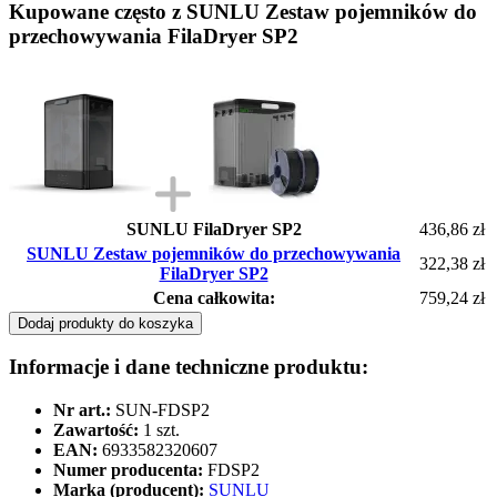
Kupowane często z SUNLU Zestaw pojemników do
przechowywania FilaDryer SP2
SUNLU FilaDryer SP2
436,86 zł
SUNLU Zestaw pojemników do przechowywania
322,38 zł
FilaDryer SP2
Cena całkowita:
759,24 zł
Dodaj produkty do koszyka
Informacje i dane techniczne produktu:
Nr art.:
SUN-FDSP2
Zawartość:
1 szt.
EAN:
6933582320607
Numer producenta:
FDSP2
Marka (producent):
SUNLU