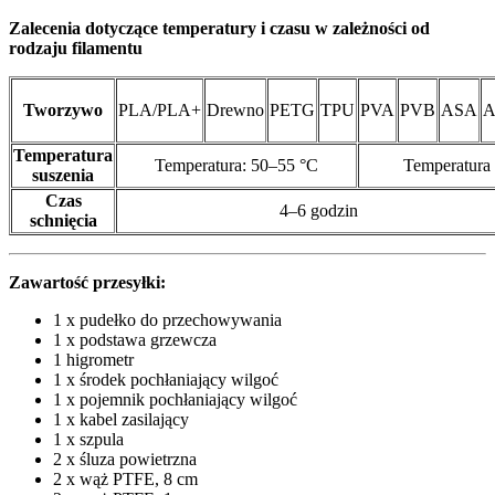
Zalecenia dotyczące temperatury i czasu w zależności od
rodzaju filamentu
Tworzywo
PLA/PLA+
Drewno
PETG
TPU
PVA
PVB
ASA
A
Temperatura
Temperatura: 50–55 °C
Temperatura
suszenia
Czas
4–6 godzin
schnięcia
Zawartość przesyłki:
1 x pudełko do przechowywania
1 x podstawa grzewcza
1 higrometr
1 x środek pochłaniający wilgoć
1 x pojemnik pochłaniający wilgoć
1 x kabel zasilający
1 x szpula
2 x śluza powietrzna
2 x wąż PTFE, 8 cm