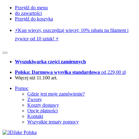
Przejdź do menu
do zawartości
Przejdź do koszyka
⚡️Kup więcej, oszczędzaj więcej: 10% rabatu na filament i
żywicę od 10 sztuk! ⚡️
Wyszukiwarka części zamiennych
Polska: Darmowa wysyłka standardowa
od 229,00 zł
Więcej niż 11.100 art.
Pomoc
Gdzie jest moje zamówienie?
Zwroty
Koszty dostawy
Opcje płatności
Kontakt
Wszystkie tematy pomocy