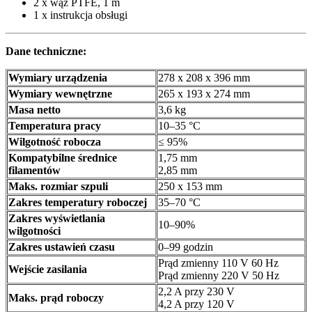
2 x wąż PTFE, 1 m
1 x instrukcja obsługi
Dane techniczne:
Wymiary urządzenia
278 x 208 x 396 mm
Wymiary wewnętrzne
265 x 193 x 274 mm
Masa netto
3,6 kg
Temperatura pracy
10–35 °C
Wilgotność robocza
≤ 95%
Kompatybilne średnice
1,75 mm
filamentów
2,85 mm
Maks. rozmiar szpuli
250 x 153 mm
Zakres temperatury roboczej
35–70 °C
Zakres wyświetlania
10–90%
wilgotności
Zakres ustawień czasu
0–99 godzin
Prąd zmienny 110 V 60 Hz
Wejście zasilania
Prąd zmienny 220 V 50 Hz
2,2 A przy 230 V
Maks. prąd roboczy
4,2 A przy 120 V