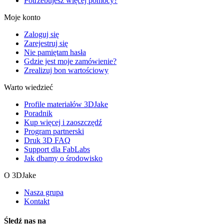
Potrzebujesz więcej pomocy?
Moje konto
Zaloguj się
Zarejestruj się
Nie pamiętam hasła
Gdzie jest moje zamówienie?
Zrealizuj bon wartościowy
Warto wiedzieć
Profile materiałów 3DJake
Poradnik
Kup więcej i zaoszczędź
Program partnerski
Druk 3D FAQ
Support dla FabLabs
Jak dbamy o środowisko
O 3DJake
Nasza grupa
Kontakt
Śledź nas na