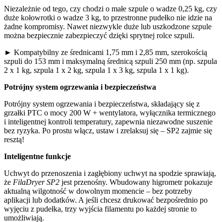
Niezależnie od tego, czy chodzi o małe szpule o wadze 0,25 kg, czy
duże kołowrotki o wadze 3 kg, to przestronne pudełko nie idzie na
żadne kompromisy. Nawet niezwykle duże lub uszkodzone szpule
można bezpiecznie zabezpieczyć dzięki sprytnej rolce szpuli.
► Kompatybilny ze średnicami 1,75 mm i 2,85 mm, szerokością
szpuli do 153 mm i maksymalną średnicą szpuli 250 mm (np. szpula
2 x 1 kg, szpula 1 x 2 kg, szpula 1 x 3 kg, szpula 1 x 1 kg).
Potrójny system ogrzewania i bezpieczeństwa
Potrójny system ogrzewania i bezpieczeństwa, składający się z
grzałki PTC o mocy 200 W + wentylatora, wyłącznika termicznego
i inteligentnej kontroli temperatury, zapewnia niezawodne suszenie
bez ryzyka. Po prostu włącz, ustaw i zrelaksuj się – SP2 zajmie się
resztą!
Inteligentne funkcje
Uchwyt do przenoszenia i zagłębiony uchwyt na spodzie sprawiają,
że
FilaDryer SP2
jest przenośny. Wbudowany higrometr pokazuje
aktualną wilgotność w dowolnym momencie – bez potrzeby
aplikacji lub dodatków. A jeśli chcesz drukować bezpośrednio po
wyjęciu z pudełka, trzy wyjścia filamentu po każdej stronie to
umożliwiają.