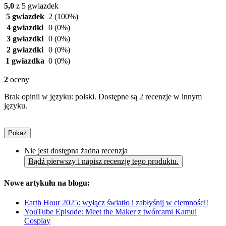
5,0
z 5 gwiazdek
5 gwiazdek
2
(100%)
4 gwiazdki
0
(0%)
3 gwiazdki
0
(0%)
2 gwiazdki
0
(0%)
1 gwiazdka
0
(0%)
2
oceny
Brak opinii w języku: polski. Dostępne są 2 recenzje w innym
języku.
Pokaż
Nie jest dostępna żadna recenzja
Bądź pierwszy i napisz recenzję tego produktu.
Nowe artykułu na blogu:
Earth Hour 2025: wyłącz światło i zabłyśnij w ciemności!
YouTube Episode: Meet the Maker z twórcami Kamui
Cosplay