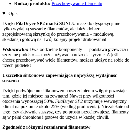
Rodzaj produktu:
Przechowywanie filamentu
Opis
Dzięki
FilaDryer SP2 marki SUNLU
masz do dyspozycji nie
tylko wydajną suszarkę filamentów, ale także dobrze
zaprojektowaną skrzynkę do przechowywania – modułową,
składaną i gotową na Twój kolejny projekt drukowania!
Wskazówka:
Dwa oddzielne komponenty — podstawa grzewcza i
szczelne pudełko — można używać bardzo elastycznie. A jeśli
chcesz przechowywać wiele filamentów, możesz ułożyć na sobie do
trzech pudełek!
Uszczelka silikonowa zapewniająca najwyższą wydajność
suszenia
Dzięki podwójnemu silikonowemu uszczelnieniu wilgoć pozostaje
tam, gdzie jej miejsce: na zewnątrz! Nawet przy wilgotności
otoczenia wynoszącej 50%,
FilaDryer SP2
utrzymuje wewnętrzny
klimat na poziomie około 25% (według producenta). Niezależnie od
tego, czy aktywnie suszysz, czy po prostu przechowujesz, filamenty
są w pełni chronione i gotowe do użycia w każdej chwili.
Zgodność z różnymi rozmiarami filamentów