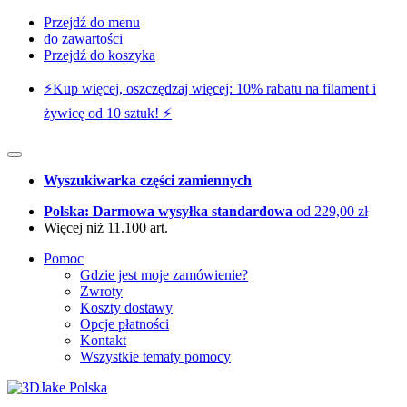
Przejdź do menu
do zawartości
Przejdź do koszyka
⚡️Kup więcej, oszczędzaj więcej: 10% rabatu na filament i
żywicę od 10 sztuk! ⚡️
Wyszukiwarka części zamiennych
Polska: Darmowa wysyłka standardowa
od 229,00 zł
Więcej niż 11.100 art.
Pomoc
Gdzie jest moje zamówienie?
Zwroty
Koszty dostawy
Opcje płatności
Kontakt
Wszystkie tematy pomocy