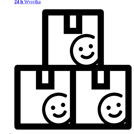
24 h
Wysyłka