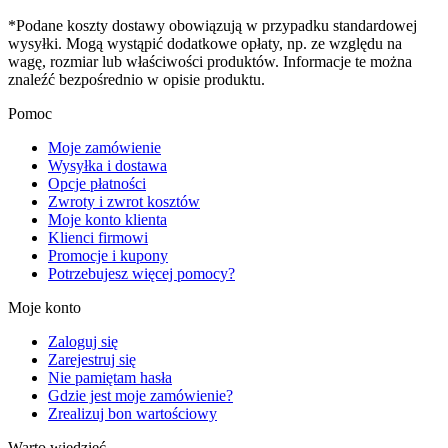
*Podane koszty dostawy obowiązują w przypadku standardowej
wysyłki. Mogą wystąpić dodatkowe opłaty, np. ze względu na
wagę, rozmiar lub właściwości produktów. Informacje te można
znaleźć bezpośrednio w opisie produktu.
Pomoc
Moje zamówienie
Wysyłka i dostawa
Opcje płatności
Zwroty i zwrot kosztów
Moje konto klienta
Klienci firmowi
Promocje i kupony
Potrzebujesz więcej pomocy?
Moje konto
Zaloguj się
Zarejestruj się
Nie pamiętam hasła
Gdzie jest moje zamówienie?
Zrealizuj bon wartościowy
Warto wiedzieć