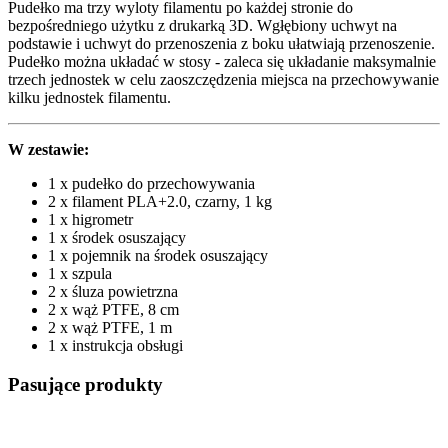
Pudełko ma trzy wyloty filamentu po każdej stronie do
bezpośredniego użytku z drukarką 3D. Wgłębiony uchwyt na
podstawie i uchwyt do przenoszenia z boku ułatwiają przenoszenie.
Pudełko można układać w stosy - zaleca się układanie maksymalnie
trzech jednostek w celu zaoszczędzenia miejsca na przechowywanie
kilku jednostek filamentu.
W zestawie:
1 x pudełko do przechowywania
2 x filament PLA+2.0, czarny, 1 kg
1 x higrometr
1 x środek osuszający
1 x pojemnik na środek osuszający
1 x szpula
2 x śluza powietrzna
2 x wąż PTFE, 8 cm
2 x wąż PTFE, 1 m
1 x instrukcja obsługi
Pasujące produkty