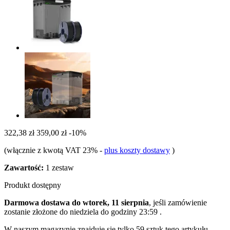
322,38 zł
359,00 zł
-10%
(włącznie z kwotą VAT 23%
-
plus koszty dostawy
)
Zawartość:
1 zestaw
Produkt dostępny
Darmowa dostawa do wtorek, 11 sierpnia
, jeśli zamówienie
zostanie złożone do
niedziela do godziny 23:59
.
W naszym magazynie znajduje się tylko 59 sztuk tego artykułu.