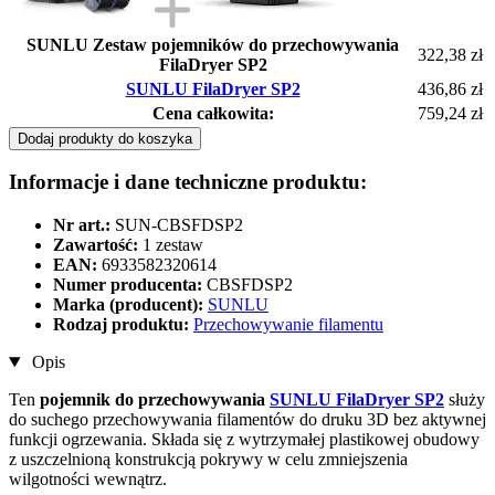
SUNLU Zestaw pojemników do przechowywania
322,38 zł
FilaDryer SP2
SUNLU FilaDryer SP2
436,86 zł
Cena całkowita:
759,24 zł
Dodaj produkty do koszyka
Informacje i dane techniczne produktu:
Nr art.:
SUN-CBSFDSP2
Zawartość:
1 zestaw
EAN:
6933582320614
Numer producenta:
CBSFDSP2
Marka (producent):
SUNLU
Rodzaj produktu:
Przechowywanie filamentu
Opis
Ten
pojemnik do przechowywania
SUNLU FilaDryer SP2
służy
do suchego przechowywania filamentów do druku 3D bez aktywnej
funkcji ogrzewania. Składa się z wytrzymałej plastikowej obudowy
z uszczelnioną konstrukcją pokrywy w celu zmniejszenia
wilgotności wewnątrz.