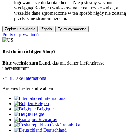
logowania się do konta klienta. Nie jesteśmy w stanie
wyciągnąć żadnych wniosków na temat użytkownika, a
wszelkie dane zgromadzone w ten sposób nigdy nie zostaną
przekazane stronom trzecim.
Zapisz ustawienia
Zgoda
Tylko wymagane
Polityka prywatności
Bist du im richtigen Shop?
Bitte wechsle zum Land
, das mit deiner Lieferadresse
übereinstimmt.
Zu 3DJake International
Anderes Lieferland wählen
International
Belgien
Belgique
België
България
Česká republika
Deutschland