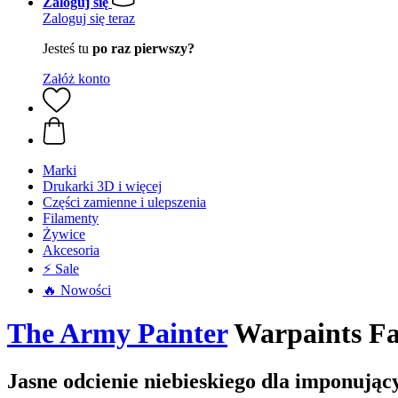
Zaloguj się
Zaloguj się teraz
Jesteś tu
po raz pierwszy?
Załóż konto
Marki
Drukarki 3D i więcej
Części zamienne i ulepszenia
Filamenty
Żywice
Akcesoria
⚡ Sale
🔥 Nowości
The Army Painter
Warpaints Fan
Jasne odcienie niebieskiego dla imponując