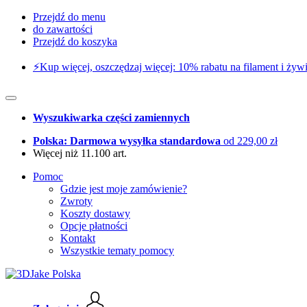
Przejdź do menu
do zawartości
Przejdź do koszyka
⚡️Kup więcej, oszczędzaj więcej: 10% rabatu na filament i żywi
Wyszukiwarka części zamiennych
Polska: Darmowa wysyłka standardowa
od 229,00 zł
Więcej niż 11.100 art.
Pomoc
Gdzie jest moje zamówienie?
Zwroty
Koszty dostawy
Opcje płatności
Kontakt
Wszystkie tematy pomocy