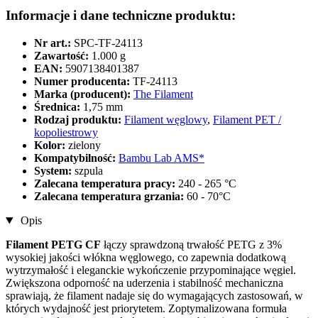
Informacje i dane techniczne produktu:
Nr art.:
SPC-TF-24113
Zawartość:
1.000 g
EAN:
5907138401387
Numer producenta:
TF-24113
Marka (producent):
The Filament
Średnica:
1,75 mm
Rodzaj produktu:
Filament węglowy
,
Filament PET /
kopoliestrowy
Kolor:
zielony
Kompatybilność:
Bambu Lab AMS*
System:
szpula
Zalecana temperatura pracy:
240 - 265 °C
Zalecana temperatura grzania:
60 - 70°C
Opis
Filament PETG CF
łączy sprawdzoną trwałość PETG z 3%
wysokiej jakości włókna węglowego, co zapewnia dodatkową
wytrzymałość i eleganckie wykończenie przypominające węgiel.
Zwiększona odporność na uderzenia i stabilność mechaniczna
sprawiają, że filament nadaje się do wymagających zastosowań, w
których wydajność jest priorytetem. Zoptymalizowana formuła