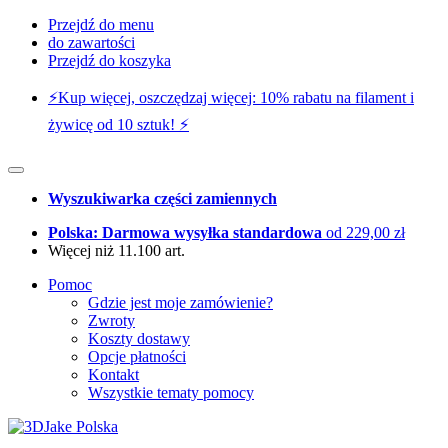
Przejdź do menu
do zawartości
Przejdź do koszyka
⚡️Kup więcej, oszczędzaj więcej: 10% rabatu na filament i
żywicę od 10 sztuk! ⚡️
Wyszukiwarka części zamiennych
Polska: Darmowa wysyłka standardowa
od 229,00 zł
Więcej niż 11.100 art.
Pomoc
Gdzie jest moje zamówienie?
Zwroty
Koszty dostawy
Opcje płatności
Kontakt
Wszystkie tematy pomocy