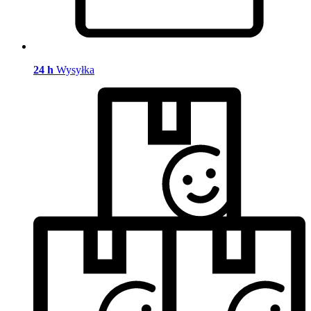
24 h
Wysyłka