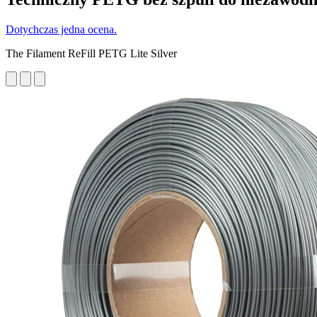
Dotychczas jedna ocena.
The Filament ReFill PETG Lite Silver