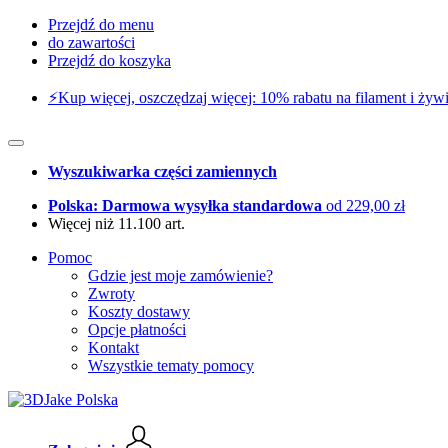
Przejdź do menu
do zawartości
Przejdź do koszyka
⚡️Kup więcej, oszczędzaj więcej: 10% rabatu na filament i żywi
Wyszukiwarka części zamiennych
Polska: Darmowa wysyłka standardowa
od 229,00 zł
Więcej niż 11.100 art.
Pomoc
Gdzie jest moje zamówienie?
Zwroty
Koszty dostawy
Opcje płatności
Kontakt
Wszystkie tematy pomocy