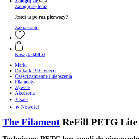
Zaloguj się
Zaloguj się teraz
Jesteś tu
po raz pierwszy?
Załóż konto
Koszyk
0,00 zł
Marki
Drukarki 3D i więcej
Części zamienne i ulepszenia
Filamenty
Żywice
Akcesoria
⚡ Sale
🔥 Nowości
The Filament
ReFill PETG Lite 
Techniczny PETG bez szpuli do niezawodn