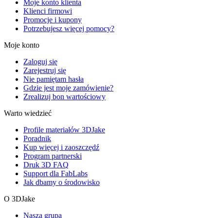
Moje konto klienta
Klienci firmowi
Promocje i kupony
Potrzebujesz więcej pomocy?
Moje konto
Zaloguj się
Zarejestruj się
Nie pamiętam hasła
Gdzie jest moje zamówienie?
Zrealizuj bon wartościowy
Warto wiedzieć
Profile materiałów 3DJake
Poradnik
Kup więcej i zaoszczędź
Program partnerski
Druk 3D FAQ
Support dla FabLabs
Jak dbamy o środowisko
O 3DJake
Nasza grupa