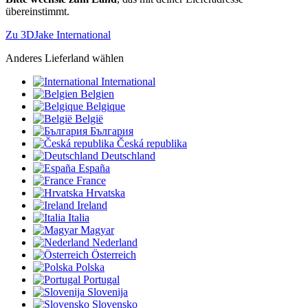
übereinstimmt.
Zu 3DJake International
Anderes Lieferland wählen
International
Belgien
Belgique
België
България
Česká republika
Deutschland
España
France
Hrvatska
Ireland
Italia
Magyar
Nederland
Österreich
Polska
Portugal
Slovenija
Slovensko