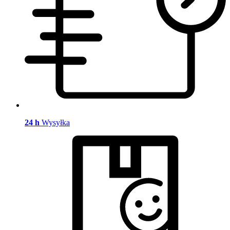
24 h
Wysyłka