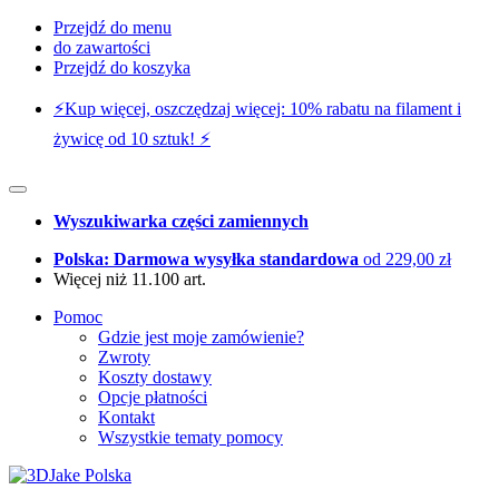
Przejdź do menu
do zawartości
Przejdź do koszyka
⚡️Kup więcej, oszczędzaj więcej: 10% rabatu na filament i
żywicę od 10 sztuk! ⚡️
Wyszukiwarka części zamiennych
Polska: Darmowa wysyłka standardowa
od 229,00 zł
Więcej niż 11.100 art.
Pomoc
Gdzie jest moje zamówienie?
Zwroty
Koszty dostawy
Opcje płatności
Kontakt
Wszystkie tematy pomocy