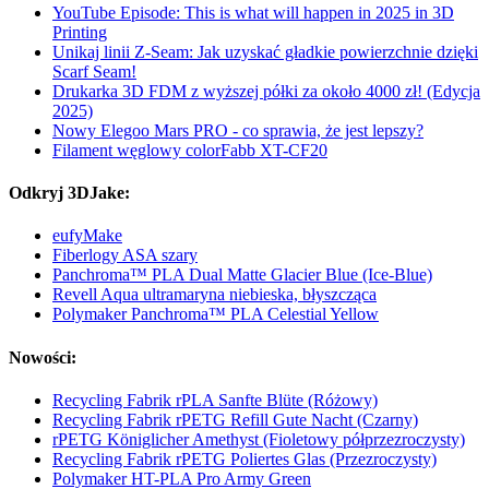
YouTube Episode: This is what will happen in 2025 in 3D
Printing
Unikaj linii Z-Seam: Jak uzyskać gładkie powierzchnie dzięki
Scarf Seam!
Drukarka 3D FDM z wyższej półki za około 4000 zł! (Edycja
2025)
Nowy Elegoo Mars PRO - co sprawia, że jest lepszy?
Filament węglowy colorFabb XT-CF20
Odkryj 3DJake:
eufyMake
Fiberlogy ASA szary
Panchroma™ PLA Dual Matte Glacier Blue (Ice-Blue)
Revell Aqua ultramaryna niebieska, błyszcząca
Polymaker Panchroma™ PLA Celestial Yellow
Nowości:
Recycling Fabrik rPLA Sanfte Blüte (Różowy)
Recycling Fabrik rPETG Refill Gute Nacht (Czarny)
rPETG Königlicher Amethyst (Fioletowy półprzezroczysty)
Recycling Fabrik rPETG Poliertes Glas (Przezroczysty)
Polymaker HT-PLA Pro Army Green