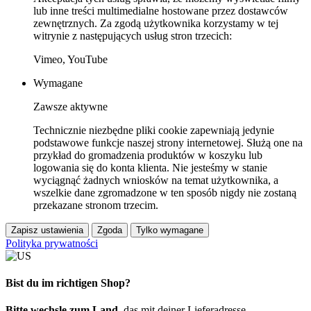
lub inne treści multimedialne hostowane przez dostawców
zewnętrznych. Za zgodą użytkownika korzystamy w tej
witrynie z następujących usług stron trzecich:
Vimeo, YouTube
Wymagane
Zawsze aktywne
Technicznie niezbędne pliki cookie zapewniają jedynie
podstawowe funkcje naszej strony internetowej. Służą one na
przykład do gromadzenia produktów w koszyku lub
logowania się do konta klienta. Nie jesteśmy w stanie
wyciągnąć żadnych wniosków na temat użytkownika, a
wszelkie dane zgromadzone w ten sposób nigdy nie zostaną
przekazane stronom trzecim.
Zapisz ustawienia
Zgoda
Tylko wymagane
Polityka prywatności
Bist du im richtigen Shop?
Bitte wechsle zum Land
, das mit deiner Lieferadresse