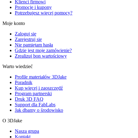
Klienci firmowi
Promocje i kupony
Potrzebujesz więcej pomocy?
Moje konto
Zaloguj się
Zarejestruj się
Nie pamiętam hasła
Gdzie jest moje zamówienie?
Zrealizuj bon wartościowy
Warto wiedzieć
Profile materiałów 3DJake
Poradnik
Kup więcej i zaoszczędź
Program partnerski
Druk 3D FAQ
Support dla FabLabs
Jak dbamy o środowisko
O 3DJake
Nasza grupa
Kontakt