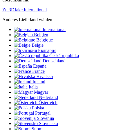
Zu 3DJake International
Anderes Lieferland wählen
International
Belgien
Belgique
België
България
Česká republika
Deutschland
España
France
Hrvatska
Ireland
Italia
Magyar
Nederland
Österreich
Polska
Portugal
Slovenija
Slovensko
Suomi