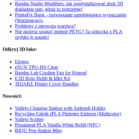
Bambu Studio Modifiers: Jak zoptymalizować druk 3D
dokładnie tam, gdzie to potrzebne!
PrintaFix Basic - rozwiązanie zapobiegające wypaczaniu
(Warpingowi).
Problemy z pierwszą warstwą?
Nie możesz usunąć podpór PETG? Ta sztuczka z PLA
szybko je usunie!
Odkryj 3DJake:
Elegoo
eSUN TPU-HS Clear
Bambu Lab Cooling Fan for Hotend
E3D Roto Hobb & Idler Kit
3DJAKE Printer Cover Handles
Nowości:
Vallejo Cleaning Station with Airbrush Holder
Recycling Fabrik rPLA Püriertes Einhorn (Multicolor)
Vallejo Scriber
Prusament PLA Vanilla White Refill (NFC)
BIQU Pop Station Mini