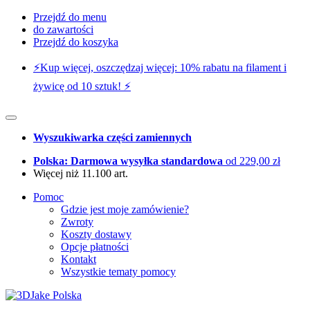
Przejdź do menu
do zawartości
Przejdź do koszyka
⚡️Kup więcej, oszczędzaj więcej: 10% rabatu na filament i
żywicę od 10 sztuk! ⚡️
Wyszukiwarka części zamiennych
Polska: Darmowa wysyłka standardowa
od 229,00 zł
Więcej niż 11.100 art.
Pomoc
Gdzie jest moje zamówienie?
Zwroty
Koszty dostawy
Opcje płatności
Kontakt
Wszystkie tematy pomocy