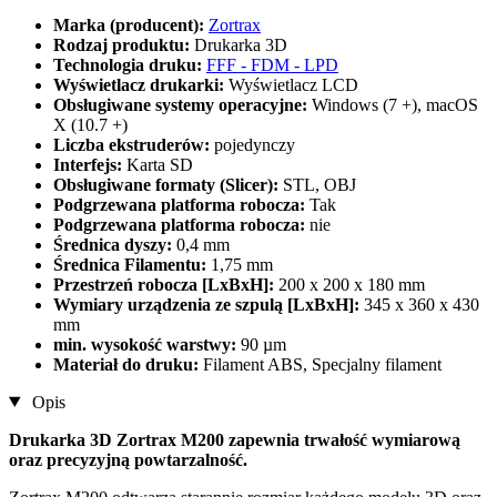
Marka (producent):
Zortrax
Rodzaj produktu:
Drukarka 3D
Technologia druku:
FFF - FDM - LPD
Wyświetlacz drukarki:
Wyświetlacz LCD
Obsługiwane systemy operacyjne:
Windows (7 +), macOS
X (10.7 +)
Liczba ekstruderów:
pojedynczy
Interfejs:
Karta SD
Obsługiwane formaty (Slicer):
STL, OBJ
Podgrzewana platforma robocza:
Tak
Podgrzewana platforma robocza:
nie
Średnica dyszy:
0,4 mm
Średnica Filamentu:
1,75 mm
Przestrzeń robocza [LxBxH]:
200 x 200 x 180 mm
Wymiary urządzenia ze szpulą [LxBxH]:
345 x 360 x 430
mm
min. wysokość warstwy:
90 µm
Materiał do druku:
Filament ABS, Specjalny filament
Opis
Drukarka 3D Zortrax M200 zapewnia trwałość wymiarową
oraz precyzyjną powtarzalność.