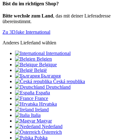
Bist du im richtigen Shop?
Bitte wechsle zum Land
, das mit deiner Lieferadresse
übereinstimmt.
Zu 3DJake International
Anderes Lieferland wählen
International
Belgien
Belgique
België
България
Česká republika
Deutschland
España
France
Hrvatska
Ireland
Italia
Magyar
Nederland
Österreich
Polska