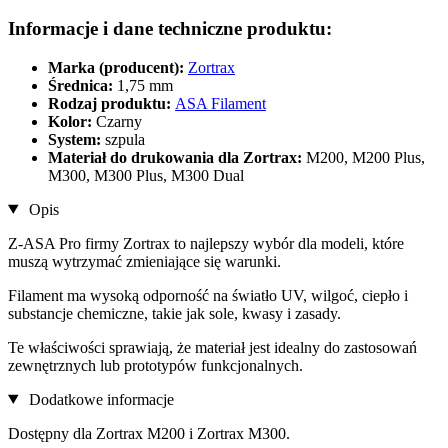
Informacje i dane techniczne produktu:
Marka (producent):
Zortrax
Średnica:
1,75 mm
Rodzaj produktu:
ASA Filament
Kolor:
Czarny
System:
szpula
Materiał do drukowania dla Zortrax:
M200, M200 Plus,
M300, M300 Plus, M300 Dual
Opis
Z-ASA Pro firmy Zortrax to najlepszy wybór dla modeli, które
muszą wytrzymać zmieniające się warunki.
Filament ma wysoką odporność na światło UV, wilgoć, ciepło i
substancje chemiczne, takie jak sole, kwasy i zasady.
Te właściwości sprawiają, że materiał jest idealny do zastosowań
zewnętrznych lub prototypów funkcjonalnych.
Dodatkowe informacje
Dostępny dla Zortrax M200 i Zortrax M300.