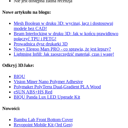
Nie jest dostępna żadna recenzja
Nowe artykułu na blogu:
Mesh Boolean w druku 3D: wycinaj, łącz i dostosowuj
modele bez CAD!
Beam Interlocking w druku 3D: Jak w końcu prawidłowo
połączyć TPU i PETG!
Prowadnica dysz drukarki 3D
Nowy Elegoo Mars PRO - co sprawia, że jest lepszy?
Lightning Infill: Jak zaoszczędzić materiał, czas i wagę!
Odkryj 3DJake:
BIQU
Vision Miner Nano Polymer Adhesive
Polymaker PolyTerra Dual-Gradient PLA Wood
eSUN ABS+HS Red
BIQU Panda Lux LED Upgrade Kit
Nowości:
Bambu Lab Front Bottom Cover
Revopoint Mobile Kit (3rd Gen)