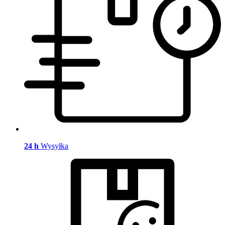
24 h
Wysyłka