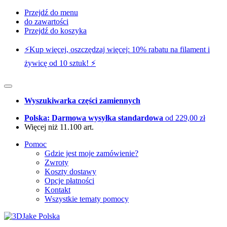
Przejdź do menu
do zawartości
Przejdź do koszyka
⚡️Kup więcej, oszczędzaj więcej: 10% rabatu na filament i
żywicę od 10 sztuk! ⚡️
Wyszukiwarka części zamiennych
Polska: Darmowa wysyłka standardowa
od 229,00 zł
Więcej niż 11.100 art.
Pomoc
Gdzie jest moje zamówienie?
Zwroty
Koszty dostawy
Opcje płatności
Kontakt
Wszystkie tematy pomocy