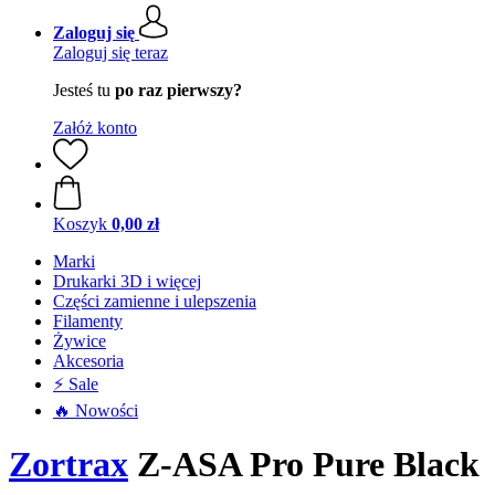
Zaloguj się
Zaloguj się teraz
Jesteś tu
po raz pierwszy?
Załóż konto
Koszyk
0,00 zł
Marki
Drukarki 3D i więcej
Części zamienne i ulepszenia
Filamenty
Żywice
Akcesoria
⚡ Sale
🔥 Nowości
Zortrax
Z-ASA Pro Pure Black