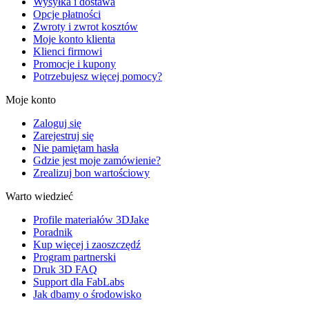
Wysyłka i dostawa
Opcje płatności
Zwroty i zwrot kosztów
Moje konto klienta
Klienci firmowi
Promocje i kupony
Potrzebujesz więcej pomocy?
Moje konto
Zaloguj się
Zarejestruj się
Nie pamiętam hasła
Gdzie jest moje zamówienie?
Zrealizuj bon wartościowy
Warto wiedzieć
Profile materiałów 3DJake
Poradnik
Kup więcej i zaoszczędź
Program partnerski
Druk 3D FAQ
Support dla FabLabs
Jak dbamy o środowisko