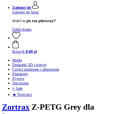
Zaloguj się
Zaloguj się teraz
Jesteś tu
po raz pierwszy?
Załóż konto
Koszyk
0,00 zł
Marki
Drukarki 3D i więcej
Części zamienne i ulepszenia
Filamenty
Żywice
Akcesoria
⚡ Sale
🔥 Nowości
Zortrax
Z-PETG Grey dla