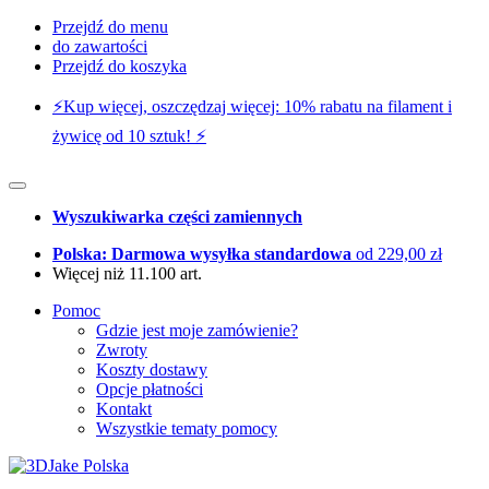
Przejdź do menu
do zawartości
Przejdź do koszyka
⚡️Kup więcej, oszczędzaj więcej: 10% rabatu na filament i
żywicę od 10 sztuk! ⚡️
Wyszukiwarka części zamiennych
Polska: Darmowa wysyłka standardowa
od 229,00 zł
Więcej niż 11.100 art.
Pomoc
Gdzie jest moje zamówienie?
Zwroty
Koszty dostawy
Opcje płatności
Kontakt
Wszystkie tematy pomocy