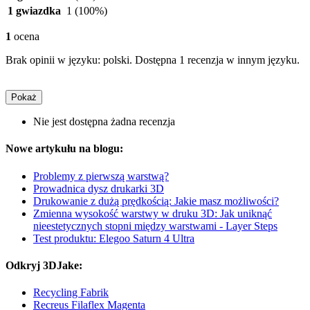
1 gwiazdka
1
(100%)
1
ocena
Brak opinii w języku: polski. Dostępna 1 recenzja w innym języku.
Pokaż
Nie jest dostępna żadna recenzja
Nowe artykułu na blogu:
Problemy z pierwszą warstwą?
Prowadnica dysz drukarki 3D
Drukowanie z dużą prędkością: Jakie masz możliwości?
Zmienna wysokość warstwy w druku 3D: Jak uniknąć
nieestetycznych stopni między warstwami - Layer Steps
Test produktu: Elegoo Saturn 4 Ultra
Odkryj 3DJake:
Recycling Fabrik
Recreus Filaflex Magenta