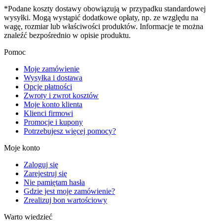
*Podane koszty dostawy obowiązują w przypadku standardowej
wysyłki. Mogą wystąpić dodatkowe opłaty, np. ze względu na
wagę, rozmiar lub właściwości produktów. Informacje te można
znaleźć bezpośrednio w opisie produktu.
Pomoc
Moje zamówienie
Wysyłka i dostawa
Opcje płatności
Zwroty i zwrot kosztów
Moje konto klienta
Klienci firmowi
Promocje i kupony
Potrzebujesz więcej pomocy?
Moje konto
Zaloguj się
Zarejestruj się
Nie pamiętam hasła
Gdzie jest moje zamówienie?
Zrealizuj bon wartościowy
Warto wiedzieć