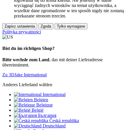
logowania się do konta klienta. Nie jesteśmy w stanie
wyciągnąć żadnych wniosków na temat użytkownika, a
wszelkie dane zgromadzone w ten sposób nigdy nie zostaną
przekazane stronom trzecim.
Zapisz ustawienia
Zgoda
Tylko wymagane
Polityka prywatności
Bist du im richtigen Shop?
Bitte wechsle zum Land
, das mit deiner Lieferadresse
übereinstimmt.
Zu 3DJake International
Anderes Lieferland wählen
International
Belgien
Belgique
België
България
Česká republika
Deutschland