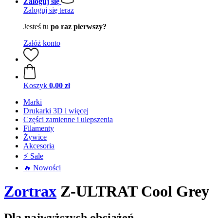
Zaloguj się
Zaloguj się teraz
Jesteś tu
po raz pierwszy?
Załóż konto
Koszyk
0,00 zł
Marki
Drukarki 3D i więcej
Części zamienne i ulepszenia
Filamenty
Żywice
Akcesoria
⚡ Sale
🔥 Nowości
Zortrax
Z-ULTRAT Cool Grey
Dla najwyższych obciążeń