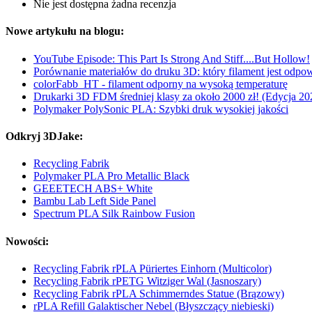
Nie jest dostępna żadna recenzja
Nowe artykułu na blogu:
YouTube Episode: This Part Is Strong And Stiff....But Hollow!
Porównanie materiałów do druku 3D: który filament jest odpow
colorFabb_HT - filament odporny na wysoką temperaturę
Drukarki 3D FDM średniej klasy za około 2000 zł! (Edycja 20
Polymaker PolySonic PLA: Szybki druk wysokiej jakości
Odkryj 3DJake:
Recycling Fabrik
Polymaker PLA Pro Metallic Black
GEEETECH ABS+ White
Bambu Lab Left Side Panel
Spectrum PLA Silk Rainbow Fusion
Nowości:
Recycling Fabrik rPLA Püriertes Einhorn (Multicolor)
Recycling Fabrik rPETG Witziger Wal (Jasnoszary)
Recycling Fabrik rPLA Schimmerndes Statue (Brązowy)
rPLA Refill Galaktischer Nebel (Błyszczący niebieski)