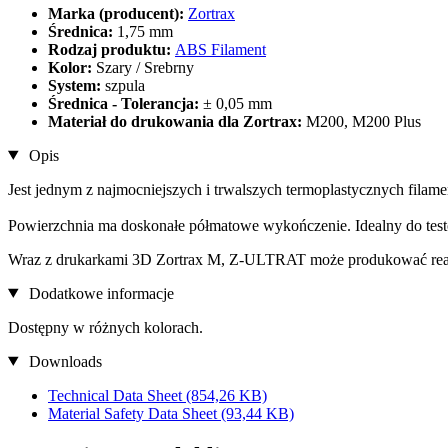
Marka (producent):
Zortrax
Średnica:
1,75 mm
Rodzaj produktu:
ABS Filament
Kolor:
Szary / Srebrny
System:
szpula
Średnica - Tolerancja:
± 0,05 mm
Materiał do drukowania dla Zortrax:
M200, M200 Plus
Opis
Jest jednym z najmocniejszych i trwalszych termoplastycznych filam
Powierzchnia ma doskonałe półmatowe wykończenie. Idealny do testo
Wraz z drukarkami 3D Zortrax M, Z-ULTRAT może produkować reali
Dodatkowe informacje
Dostępny w różnych kolorach.
Downloads
Technical Data Sheet
(854,26 KB)
Material Safety Data Sheet
(93,44 KB)