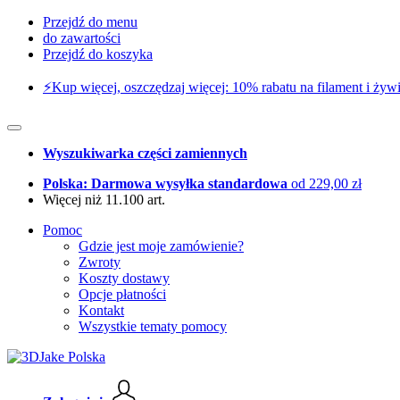
Przejdź do menu
do zawartości
Przejdź do koszyka
⚡️Kup więcej, oszczędzaj więcej: 10% rabatu na filament i żywi
Wyszukiwarka części zamiennych
Polska: Darmowa wysyłka standardowa
od 229,00 zł
Więcej niż 11.100 art.
Pomoc
Gdzie jest moje zamówienie?
Zwroty
Koszty dostawy
Opcje płatności
Kontakt
Wszystkie tematy pomocy