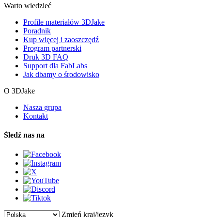
Warto wiedzieć
Profile materiałów 3DJake
Poradnik
Kup więcej i zaoszczędź
Program partnerski
Druk 3D FAQ
Support dla FabLabs
Jak dbamy o środowisko
O 3DJake
Nasza grupa
Kontakt
Śledź nas na
Zmień kraj/język