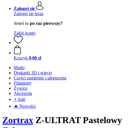
Zaloguj się
Zaloguj się teraz
Jesteś tu
po raz pierwszy?
Załóż konto
Koszyk
0,00 zł
Marki
Drukarki 3D i więcej
Części zamienne i ulepszenia
Filamenty
Żywice
Akcesoria
⚡ Sale
🔥 Nowości
Zortrax
Z-ULTRAT Pastelowy