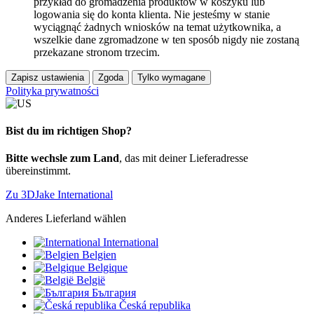
przykład do gromadzenia produktów w koszyku lub
logowania się do konta klienta. Nie jesteśmy w stanie
wyciągnąć żadnych wniosków na temat użytkownika, a
wszelkie dane zgromadzone w ten sposób nigdy nie zostaną
przekazane stronom trzecim.
Zapisz ustawienia
Zgoda
Tylko wymagane
Polityka prywatności
Bist du im richtigen Shop?
Bitte wechsle zum Land
, das mit deiner Lieferadresse
übereinstimmt.
Zu 3DJake International
Anderes Lieferland wählen
International
Belgien
Belgique
België
България
Česká republika