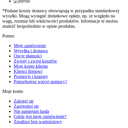
*Podane koszty dostawy obowiązują w przypadku standardowej
wysyłki. Mogą wystąpić dodatkowe opłaty, np. ze względu na
wagę, rozmiar lub właściwości produktów. Informacje te można
znaleźć bezpośrednio w opisie produktu.
Pomoc
Moje zamówienie
Wysyłka i dostawa
Opcje płatności
Zwroty i zwrot kosztów
Moje konto klienta
Klienci firmowi
Promocje i kupony
Potrzebujesz więcej pomocy?
Moje konto
Zaloguj się
Zarejestruj się
Nie pamiętam hasła
Gdzie jest moje zamówienie?
Zrealizuj bon wartościowy