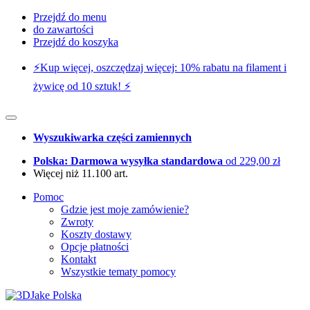
Przejdź do menu
do zawartości
Przejdź do koszyka
⚡️Kup więcej, oszczędzaj więcej: 10% rabatu na filament i
żywicę od 10 sztuk! ⚡️
Wyszukiwarka części zamiennych
Polska: Darmowa wysyłka standardowa
od 229,00 zł
Więcej niż 11.100 art.
Pomoc
Gdzie jest moje zamówienie?
Zwroty
Koszty dostawy
Opcje płatności
Kontakt
Wszystkie tematy pomocy