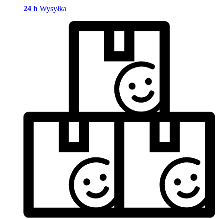
24 h
Wysyłka