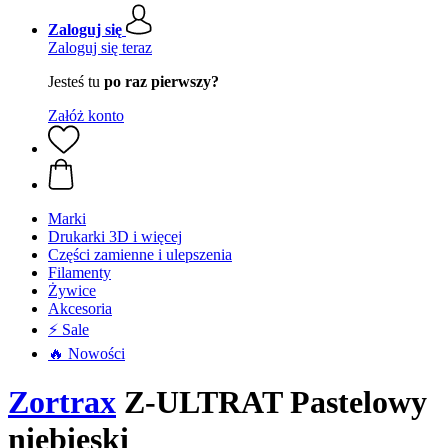
Zaloguj się
Zaloguj się teraz
Jesteś tu
po raz pierwszy?
Załóż konto
Marki
Drukarki 3D i więcej
Części zamienne i ulepszenia
Filamenty
Żywice
Akcesoria
⚡ Sale
🔥 Nowości
Zortrax
Z-ULTRAT Pastelowy
niebieski