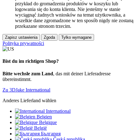
przykład do gromadzenia produktów w koszyku lub
logowania się do konta klienta. Nie jesteśmy w stanie
wyciągnąć żadnych wniosków na temat użytkownika, a
wszelkie dane zgromadzone w ten sposób nigdy nie zostaną
przekazane stronom trzecim.
Zapisz ustawienia
Zgoda
Tylko wymagane
Polityka prywatności
Bist du im richtigen Shop?
Bitte wechsle zum Land
, das mit deiner Lieferadresse
übereinstimmt.
Zu 3DJake International
Anderes Lieferland wählen
International
Belgien
Belgique
België
България
Česká republika