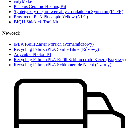
eufyMake
Phaetus Ceramic Heating Kit
Syntetyczny olej uniwersalny z dodatkiem Syncolon (PTFE)
Prusament PLA Pineapple Yellow (NFC)
BIQU Sidekick Tool Kit
Nowości:
rPLA Refill Zarter Pfirsich (Pomarańczowy)
Recycling Fabrik rPLA Sanfte Blüte (Różowy)
Anycubic Photon P1
Recycling Fabrik rPLA Refill Schimmernde Kerze (Brązowy)
Recycling Fabrik rPLA Schimmernde Nacht (Czarny)