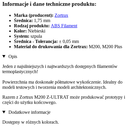
Informacje i dane techniczne produktu:
Marka (producent):
Zortrax
Średnica:
1,75 mm
Rodzaj produktu:
ABS Filament
Kolor:
Niebieski
System:
szpula
Średnica - Tolerancja:
± 0,05 mm
Materiał do drukowania dla Zortrax:
M200, M200 Plus
Opis
Jeden z najsilniejszych i najtwardszych dostępnych filamentów
termoplastycznych!
Powierzchnia ma doskonałe półmatowe wykończenie. Idealny do
modeli testowych i tworzenia modeli architektonicznych.
Razem z Zortrax M200 Z-ULTRAT może produkować prototypy i
części do użytku końcowego.
Dodatkowe informacje
Dostępny w różnych kolorach.