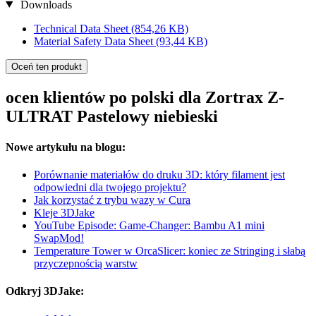
Downloads
Technical Data Sheet
(854,26 KB)
Material Safety Data Sheet
(93,44 KB)
Oceń ten produkt
ocen klientów po polski dla Zortrax Z-
ULTRAT Pastelowy niebieski
Nowe artykułu na blogu:
Porównanie materiałów do druku 3D: który filament jest
odpowiedni dla twojego projektu?
Jak korzystać z trybu wazy w Cura
Kleje 3DJake
YouTube Episode: Game-Changer: Bambu A1 mini
SwapMod!
Temperature Tower w OrcaSlicer: koniec ze Stringing i słabą
przyczepnością warstw
Odkryj 3DJake: