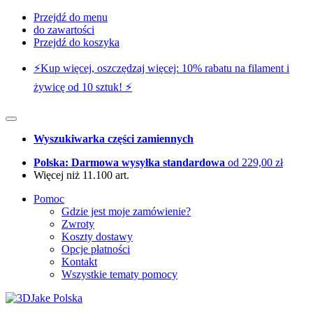
Przejdź do menu
do zawartości
Przejdź do koszyka
⚡️Kup więcej, oszczędzaj więcej: 10% rabatu na filament i
żywicę od 10 sztuk! ⚡️
Wyszukiwarka części zamiennych
Polska: Darmowa wysyłka standardowa
od 229,00 zł
Więcej niż 11.100 art.
Pomoc
Gdzie jest moje zamówienie?
Zwroty
Koszty dostawy
Opcje płatności
Kontakt
Wszystkie tematy pomocy