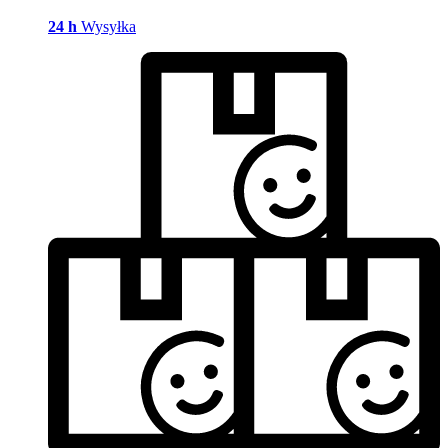
24 h
Wysyłka