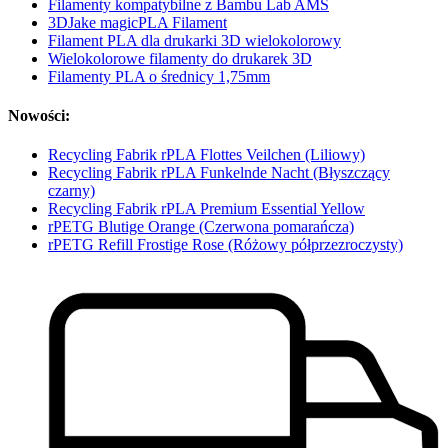
Filamenty kompatybilne z Bambu Lab AMS
3DJake magicPLA Filament
Filament PLA dla drukarki 3D wielokolorowy
Wielokolorowe filamenty do drukarek 3D
Filamenty PLA o średnicy 1,75mm
Nowości:
Recycling Fabrik rPLA Flottes Veilchen (Liliowy)
Recycling Fabrik rPLA Funkelnde Nacht (Błyszczący
czarny)
Recycling Fabrik rPLA Premium Essential Yellow
rPETG Blutige Orange (Czerwona pomarańcza)
rPETG Refill Frostige Rose (Różowy półprzezroczysty)