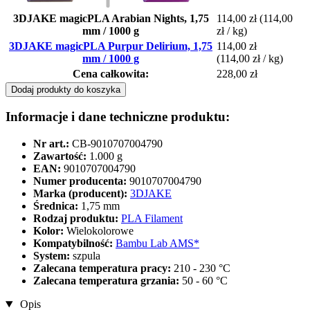
3DJAKE magicPLA Arabian Nights, 1,75
114,00 zł
(114,00
mm / 1000 g
zł / kg)
3DJAKE magicPLA Purpur Delirium, 1,75
114,00 zł
mm / 1000 g
(114,00 zł / kg)
Cena całkowita:
228,00 zł
Dodaj produkty do koszyka
Informacje i dane techniczne produktu:
Nr art.:
CB-9010707004790
Zawartość:
1.000 g
EAN:
9010707004790
Numer producenta:
9010707004790
Marka (producent):
3DJAKE
Średnica:
1,75 mm
Rodzaj produktu:
PLA Filament
Kolor:
Wielokolorowe
Kompatybilność:
Bambu Lab AMS*
System:
szpula
Zalecana temperatura pracy:
210 - 230 °C
Zalecana temperatura grzania:
50 - 60 °C
Opis