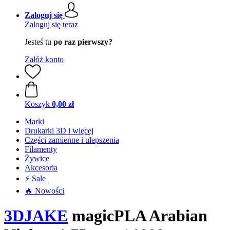
Zaloguj się
Zaloguj się teraz
Jesteś tu
po raz pierwszy?
Załóż konto
Koszyk
0,00 zł
Marki
Drukarki 3D i więcej
Części zamienne i ulepszenia
Filamenty
Żywice
Akcesoria
⚡ Sale
🔥 Nowości
3DJAKE
magicPLA Arabian