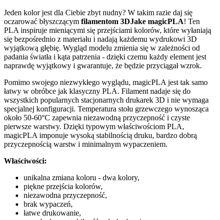
Jeden kolor jest dla Ciebie zbyt nudny? W takim razie daj się
oczarować błyszczącym
filamentom 3DJake magicPLA
! Ten
PLA inspiruje mieniącymi się przejściami kolorów, które wyłaniają
się bezpośrednio z materiału i nadają każdemu wydrukowi 3D
wyjątkową głębię. Wygląd modelu zmienia się w zależności od
padania światła i kąta patrzenia - dzięki czemu każdy element jest
naprawdę wyjątkowy i gwarantuje, że będzie przyciągał wzrok.
Pomimo swojego niezwykłego wyglądu, magicPLA jest tak samo
łatwy w obróbce jak klasyczny PLA. Filament nadaje się do
wszystkich popularnych stacjonarnych drukarek 3D i nie wymaga
specjalnej konfiguracji. Temperatura stołu grzewczego wynosząca
około 50-60°C zapewnia niezawodną przyczepność i czyste
pierwsze warstwy. Dzięki typowym właściwościom PLA,
magicPLA imponuje wysoką stabilnością druku, bardzo dobrą
przyczepnością warstw i minimalnym wypaczeniem.
Właściwości:
unikalna zmiana koloru - dwa kolory,
piękne przejścia kolorów,
niezawodna przyczepność,
brak wypaczeń,
łatwe drukowanie,