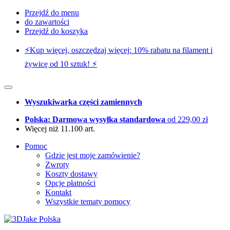
Przejdź do menu
do zawartości
Przejdź do koszyka
⚡️Kup więcej, oszczędzaj więcej: 10% rabatu na filament i
żywicę od 10 sztuk! ⚡️
Wyszukiwarka części zamiennych
Polska: Darmowa wysyłka standardowa
od 229,00 zł
Więcej niż 11.100 art.
Pomoc
Gdzie jest moje zamówienie?
Zwroty
Koszty dostawy
Opcje płatności
Kontakt
Wszystkie tematy pomocy