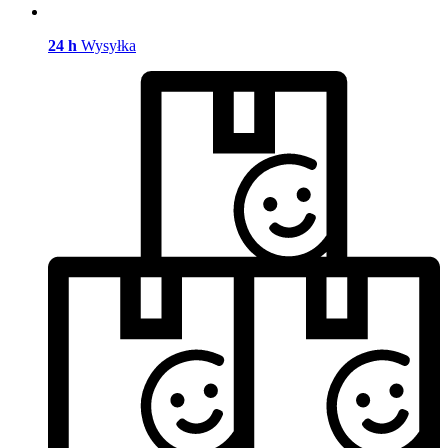
24 h
Wysyłka