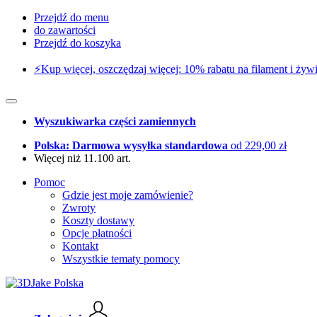
Przejdź do menu
do zawartości
Przejdź do koszyka
⚡️Kup więcej, oszczędzaj więcej: 10% rabatu na filament i żywi
Wyszukiwarka części zamiennych
Polska: Darmowa wysyłka standardowa
od 229,00 zł
Więcej niż 11.100 art.
Pomoc
Gdzie jest moje zamówienie?
Zwroty
Koszty dostawy
Opcje płatności
Kontakt
Wszystkie tematy pomocy