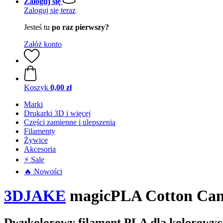
Zaloguj się
Zaloguj się teraz
Jesteś tu
po raz pierwszy?
Załóż konto
Koszyk
0,00 zł
Marki
Drukarki 3D i więcej
Części zamienne i ulepszenia
Filamenty
Żywice
Akcesoria
⚡ Sale
🔥 Nowości
3DJAKE
magicPLA Cotton Cand
Dwukolorowy filament PLA dla kolorowyc