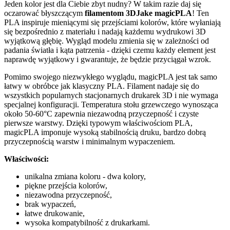
Jeden kolor jest dla Ciebie zbyt nudny? W takim razie daj się
oczarować błyszczącym
filamentom 3DJake magicPLA
! Ten
PLA inspiruje mieniącymi się przejściami kolorów, które wyłaniają
się bezpośrednio z materiału i nadają każdemu wydrukowi 3D
wyjątkową głębię. Wygląd modelu zmienia się w zależności od
padania światła i kąta patrzenia - dzięki czemu każdy element jest
naprawdę wyjątkowy i gwarantuje, że będzie przyciągał wzrok.
Pomimo swojego niezwykłego wyglądu, magicPLA jest tak samo
łatwy w obróbce jak klasyczny PLA. Filament nadaje się do
wszystkich popularnych stacjonarnych drukarek 3D i nie wymaga
specjalnej konfiguracji. Temperatura stołu grzewczego wynosząca
około 50-60°C zapewnia niezawodną przyczepność i czyste
pierwsze warstwy. Dzięki typowym właściwościom PLA,
magicPLA imponuje wysoką stabilnością druku, bardzo dobrą
przyczepnością warstw i minimalnym wypaczeniem.
Właściwości:
unikalna zmiana koloru - dwa kolory,
piękne przejścia kolorów,
niezawodna przyczepność,
brak wypaczeń,
łatwe drukowanie,
wysoka kompatybilność z drukarkami.