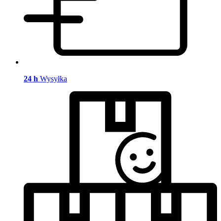
24 h
Wysyłka