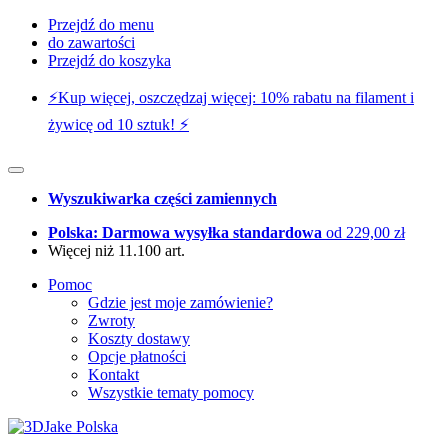
Przejdź do menu
do zawartości
Przejdź do koszyka
⚡️Kup więcej, oszczędzaj więcej: 10% rabatu na filament i
żywicę od 10 sztuk! ⚡️
Wyszukiwarka części zamiennych
Polska: Darmowa wysyłka standardowa
od 229,00 zł
Więcej niż 11.100 art.
Pomoc
Gdzie jest moje zamówienie?
Zwroty
Koszty dostawy
Opcje płatności
Kontakt
Wszystkie tematy pomocy