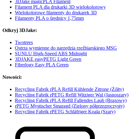
3DJake magicPLA Filament
Filament PLA dla drukarki 3D wielokolorowy
Wielokolorowe filamenty do drukarek 3D
Filamenty PLA o średnicy 1,75mm
Odkryj 3DJake:
Twotrees
Ostrza wymienne do narzędzia rzeźbiarskiego MSG
SUNLU High-Speed ABS Midnight
3DJAKE easyPETG Light Green
Fiberlogy Easy PLA Green
Nowości:
Recycling Fabrik rPLA Refill Kühlende Zitrone (Żółty)
Recycling Fabrik rPETG Refill Witziger Wal (Jasnoszary)
Recycling Fabrik rPLA Refill Fallendes Laub (Brązowy)
rPETG Mystischer Smaragd (Zielony półprzezroczysty)
Recycling Fabrik rPETG Schläfriger Koala (Szary)