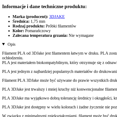
Informacje i dane techniczne produktu:
Marka (producent):
3DJAKE
Średnica:
1,75 mm
Rodzaj produktu:
Próbki filamentów
Kolor:
Pomarańczowy
Zalecana temperatura grzania:
Nie wymagane
Opis
Filament PLA od 3DJake jest filamentem łatwym w druku. PLA zost
ochłodzeniu.
PLA jest materiałem biokompatybilnym, który otrzymuje się z odnaw
PLA jest jednym z najbardziej popularnych materiałów do drukowani
Filament PLA 3DJake może być używane do prawie wszystkich dr
PLA 3DJake jest trwalszy i mniej kruchy niż konwencjonalne filame
PLA 3DJake ma wyjątkowo dobrą tolerancję średnicy i okrągłości, kt
PLA 3DJake jest dostępny w wielu kolorach i żadne życzenie nie pozo
W związku z minimalnymi zniekształceniami, filament może być dru