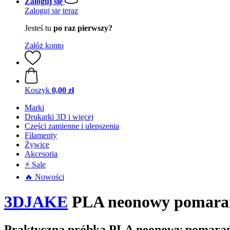
Zaloguj się
Zaloguj się teraz
Jesteś tu
po raz pierwszy?
Załóż konto
Koszyk
0,00 zł
Marki
Drukarki 3D i więcej
Części zamienne i ulepszenia
Filamenty
Żywice
Akcesoria
⚡ Sale
🔥 Nowości
3DJAKE
PLA neonowy pomarań
Praktyczna próbka PLA neonowy pomara