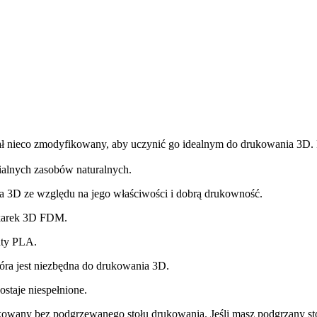
ał nieco zmodyfikowany, aby uczynić go idealnym do drukowania 3D.
ialnych zasobów naturalnych.
a 3D ze względu na jego właściwości i dobrą drukowność.
ukarek 3D FDM.
nty PLA.
óra jest niezbędna do drukowania 3D.
staje niespełnione.
kowany bez podgrzewanego stołu drukowania. Jeśli masz podgrzany stó