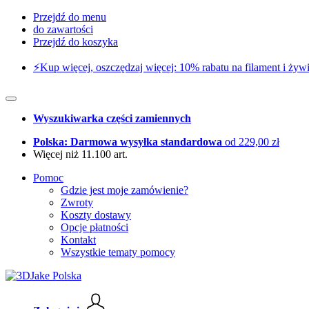
Przejdź do menu
do zawartości
Przejdź do koszyka
⚡️Kup więcej, oszczędzaj więcej: 10% rabatu na filament i żywi
Wyszukiwarka części zamiennych
Polska: Darmowa wysyłka standardowa
od 229,00 zł
Więcej niż 11.100 art.
Pomoc
Gdzie jest moje zamówienie?
Zwroty
Koszty dostawy
Opcje płatności
Kontakt
Wszystkie tematy pomocy