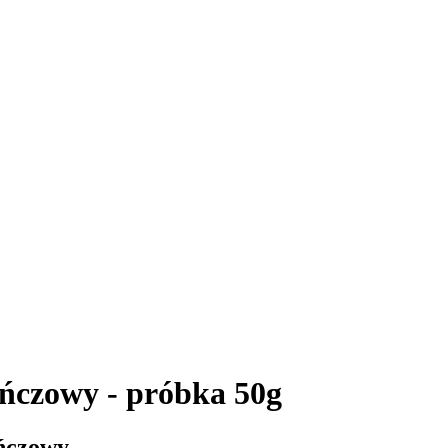
czowy - próbka 50g
ńczowy