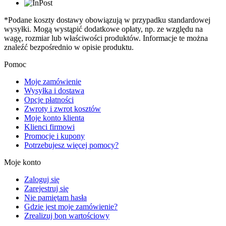
*Podane koszty dostawy obowiązują w przypadku standardowej
wysyłki. Mogą wystąpić dodatkowe opłaty, np. ze względu na
wagę, rozmiar lub właściwości produktów. Informacje te można
znaleźć bezpośrednio w opisie produktu.
Pomoc
Moje zamówienie
Wysyłka i dostawa
Opcje płatności
Zwroty i zwrot kosztów
Moje konto klienta
Klienci firmowi
Promocje i kupony
Potrzebujesz więcej pomocy?
Moje konto
Zaloguj się
Zarejestruj się
Nie pamiętam hasła
Gdzie jest moje zamówienie?
Zrealizuj bon wartościowy