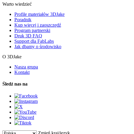
Warto wiedzieć
Profile materiałów 3DJake
Poradnik
Kup więcej i zaoszczędź
Program partnerski
Druk 3D FAQ
Support dla FabLabs
Jak dbamy o środowisko
O 3DJake
Nasza grupa
Kontakt
Śledź nas na
Zmień kraj/język