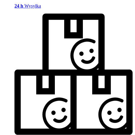
24 h
Wysyłka