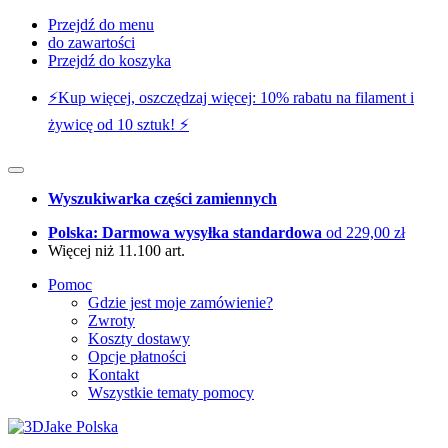
Przejdź do menu
do zawartości
Przejdź do koszyka
⚡️Kup więcej, oszczędzaj więcej: 10% rabatu na filament i
żywicę od 10 sztuk! ⚡️
Wyszukiwarka części zamiennych
Polska: Darmowa wysyłka standardowa
od 229,00 zł
Więcej niż 11.100 art.
Pomoc
Gdzie jest moje zamówienie?
Zwroty
Koszty dostawy
Opcje płatności
Kontakt
Wszystkie tematy pomocy