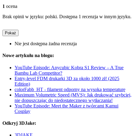
1
ocena
Brak opinii w języku: polski. Dostępna 1 recenzja w innym języku.
Pokaż
Nie jest dostępna żadna recenzja
Nowe artykułu na blogu:
YouTube Episode: Anycubic Kobra S1 Review – A True
Bambu Lab Competitor?
Entry-level FDM drukarki 3D za około 1000 zł! (2025
Edition)
colorFabb_HT - filament odporny na wysoką temperaturę
Maximum Volumetric Speed (MVS): Jak drukować szybciej,
nie dopuszczając do niedostatecznego wytłaczania!
YouTube Episode: Meet the Maker z twórcami Kamui
Cosplay
Odkryj 3DJake:
3DJAKE