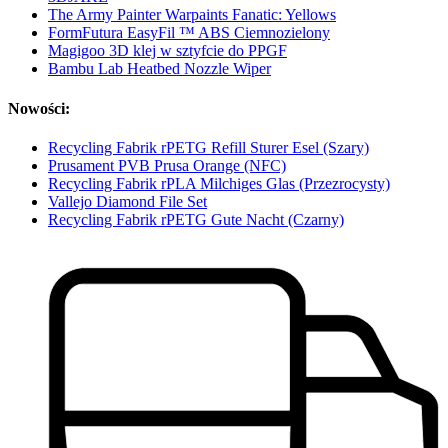
The Army Painter Warpaints Fanatic: Yellows
FormFutura EasyFil ™ ABS Ciemnozielony
Magigoo 3D klej w sztyfcie do PPGF
Bambu Lab Heatbed Nozzle Wiper
Nowości:
Recycling Fabrik rPETG Refill Sturer Esel (Szary)
Prusament PVB Prusa Orange (NFC)
Recycling Fabrik rPLA Milchiges Glas (Przezrocysty)
Vallejo Diamond File Set
Recycling Fabrik rPETG Gute Nacht (Czarny)