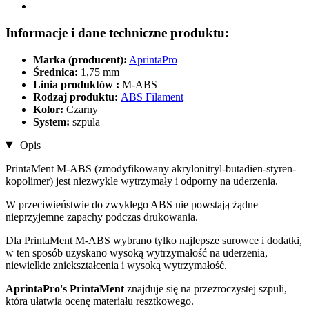
Informacje i dane techniczne produktu:
Marka (producent):
AprintaPro
Średnica:
1,75 mm
Linia produktów :
M-ABS
Rodzaj produktu:
ABS Filament
Kolor:
Czarny
System:
szpula
Opis
PrintaMent M-ABS (zmodyfikowany akrylonitryl-butadien-styren-
kopolimer) jest niezwykle wytrzymały i odporny na uderzenia.
W przeciwieństwie do zwykłego ABS nie powstają żądne
nieprzyjemne zapachy podczas drukowania.
Dla PrintaMent M-ABS wybrano tylko najlepsze surowce i dodatki,
w ten sposób uzyskano wysoką wytrzymałość na uderzenia,
niewielkie zniekształcenia i wysoką wytrzymałość.
AprintaPro's PrintaMent
znajduje się na przezroczystej szpuli,
która ułatwia ocenę materiału resztkowego.