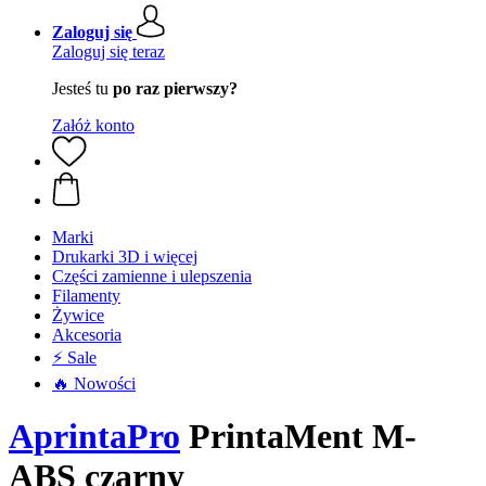
Zaloguj się
Zaloguj się teraz
Jesteś tu
po raz pierwszy?
Załóż konto
Marki
Drukarki 3D i więcej
Części zamienne i ulepszenia
Filamenty
Żywice
Akcesoria
⚡ Sale
🔥 Nowości
AprintaPro
PrintaMent M-
ABS czarny