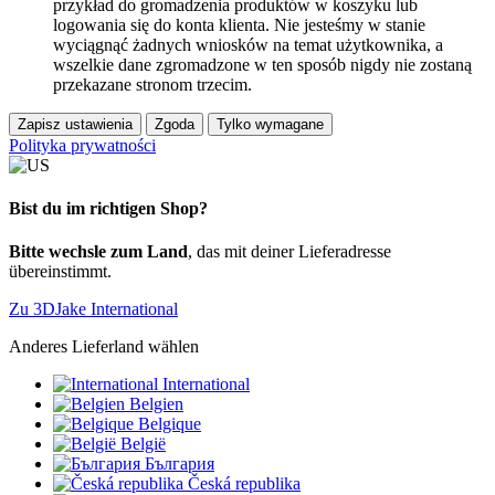
przykład do gromadzenia produktów w koszyku lub
logowania się do konta klienta. Nie jesteśmy w stanie
wyciągnąć żadnych wniosków na temat użytkownika, a
wszelkie dane zgromadzone w ten sposób nigdy nie zostaną
przekazane stronom trzecim.
Zapisz ustawienia
Zgoda
Tylko wymagane
Polityka prywatności
Bist du im richtigen Shop?
Bitte wechsle zum Land
, das mit deiner Lieferadresse
übereinstimmt.
Zu 3DJake International
Anderes Lieferland wählen
International
Belgien
Belgique
België
България
Česká republika