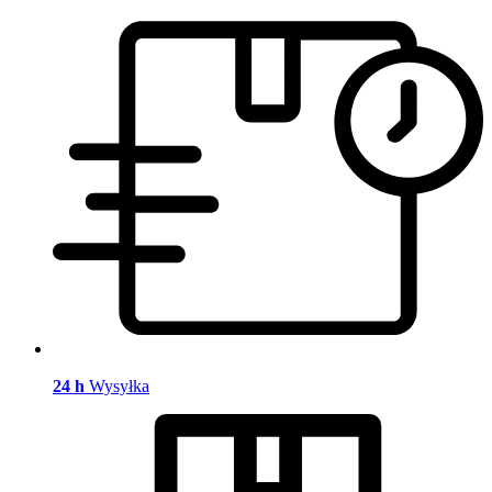
24 h
Wysyłka