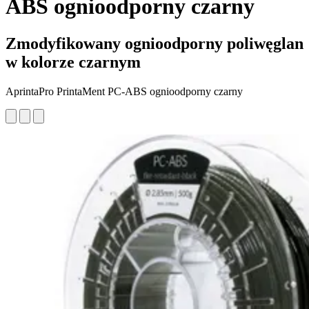
ABS ognioodporny czarny
Zmodyfikowany ognioodporny poliwęglan
w kolorze czarnym
AprintaPro PrintaMent PC-ABS ognioodporny czarny