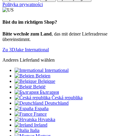
Polityka prywatności
Bist du im richtigen Shop?
Bitte wechsle zum Land
, das mit deiner Lieferadresse
übereinstimmt.
Zu 3DJake International
Anderes Lieferland wählen
International
Belgien
Belgique
België
България
Česká republika
Deutschland
España
France
Hrvatska
Ireland
Italia
Magyar