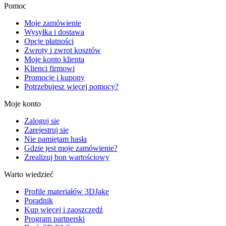
Pomoc
Moje zamówienie
Wysyłka i dostawa
Opcje płatności
Zwroty i zwrot kosztów
Moje konto klienta
Klienci firmowi
Promocje i kupony
Potrzebujesz więcej pomocy?
Moje konto
Zaloguj się
Zarejestruj się
Nie pamiętam hasła
Gdzie jest moje zamówienie?
Zrealizuj bon wartościowy
Warto wiedzieć
Profile materiałów 3DJake
Poradnik
Kup więcej i zaoszczędź
Program partnerski