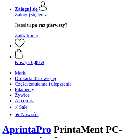
Zaloguj się
Zaloguj się teraz
Jesteś tu
po raz pierwszy?
Załóż konto
Koszyk
0,00 zł
Marki
Drukarki 3D i więcej
Części zamienne i ulepszenia
Filamenty
Żywice
Akcesoria
⚡ Sale
🔥 Nowości
AprintaPro
PrintaMent PC-