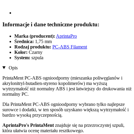
Informacje i dane techniczne produktu:
Marka (producent):
AprintaPro
Średnica:
1,75 mm
Rodzaj produktu:
PC-ABS Filament
Kolor:
Czarny
System:
szpula
Opis
PrintaMent PC-ABS ognioodporny (mieszanka poliwęglanów i
akrylonitryl-butadien-styreno kopolimerów) ma wyższą
wytrzymałość niż normalny ABS i jest łatwiejszy do drukowania niż
normalny PC.
Dla PrintaMent PC-ABS ognioodporny wybrano tylko najlepsze
surowce i dodatki, w ten sposób uzyskano większą wytrzymałość i
bardzo wysoką przyczepnością.
AprintaPro's PrintaMent
znajduje się na przezroczystej szpuli,
która ułatwia ocenę materiału resztkowego.