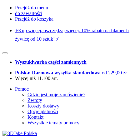
Przejdź do menu
do zawartości
Przejdź do koszyka
⚡️Kup więcej, oszczędzaj więcej: 10% rabatu na filament i
żywicę od 10 sztuk! ⚡️
Wyszukiwarka części zamiennych
Polska: Darmowa wysyłka standardowa
od 229,00 zł
Więcej niż 11.100 art.
Pomoc
Gdzie jest moje zamówienie?
Zwroty
Koszty dostawy
Opcje płatności
Kontakt
Wszystkie tematy pomocy