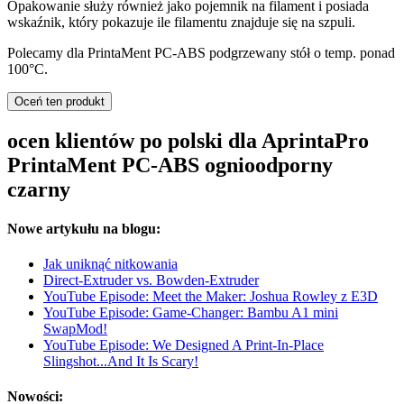
Opakowanie służy również jako pojemnik na filament i posiada
wskaźnik, który pokazuje ile filamentu znajduje się na szpuli.
Polecamy dla PrintaMent PC-ABS podgrzewany stół o temp. ponad
100°C.
Oceń ten produkt
ocen klientów po polski dla AprintaPro
PrintaMent PC-ABS ognioodporny
czarny
Nowe artykułu na blogu:
Jak uniknąć nitkowania
Direct-Extruder vs. Bowden-Extruder
YouTube Episode: Meet the Maker: Joshua Rowley z E3D
YouTube Episode: Game-Changer: Bambu A1 mini
SwapMod!
YouTube Episode: We Designed A Print-In-Place
Slingshot...And It Is Scary!
Nowości: