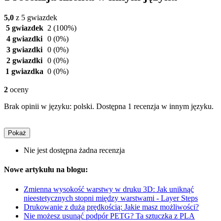
5,0
z 5 gwiazdek
5 gwiazdek
2
(100%)
4 gwiazdki
0
(0%)
3 gwiazdki
0
(0%)
2 gwiazdki
0
(0%)
1 gwiazdka
0
(0%)
2
oceny
Brak opinii w języku: polski. Dostępna 1 recenzja w innym języku.
Pokaż
Nie jest dostępna żadna recenzja
Nowe artykułu na blogu:
Zmienna wysokość warstwy w druku 3D: Jak uniknąć
nieestetycznych stopni między warstwami - Layer Steps
Drukowanie z dużą prędkością: Jakie masz możliwości?
Nie możesz usunąć podpór PETG? Ta sztuczka z PLA