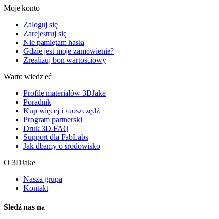
Moje konto
Zaloguj się
Zarejestruj się
Nie pamiętam hasła
Gdzie jest moje zamówienie?
Zrealizuj bon wartościowy
Warto wiedzieć
Profile materiałów 3DJake
Poradnik
Kup więcej i zaoszczędź
Program partnerski
Druk 3D FAQ
Support dla FabLabs
Jak dbamy o środowisko
O 3DJake
Nasza grupa
Kontakt
Śledź nas na