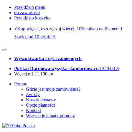
Przejdź do menu
do zawartości
Przejdź do koszyka
⚡️Kup więcej, oszczędzaj więcej: 10% rabatu na filament i
żywicę od 10 sztuk! ⚡️
Wyszukiwarka części zamiennych
Polska: Darmowa wysyłka standardowa
od 229,00 zł
Więcej niż 11.100 art.
Pomoc
Gdzie jest moje zamówienie?
Zwroty
Koszty dostawy
Opcje płatności
Kontakt
Wszystkie tematy pomocy