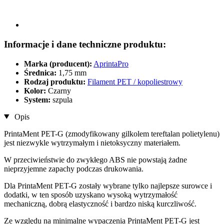
Informacje i dane techniczne produktu:
Marka (producent):
AprintaPro
Średnica:
1,75 mm
Rodzaj produktu:
Filament PET / kopoliestrowy
Kolor:
Czarny
System:
szpula
Opis
PrintaMent PET-G (zmodyfikowany gilkolem tereftalan polietylenu)
jest niezwykle wytrzymałym i nietoksyczny materiałem.
W przeciwieństwie do zwykłego ABS nie powstają żadne
nieprzyjemne zapachy podczas drukowania.
Dla PrintaMent PET-G zostały wybrane tylko najlepsze surowce i
dodatki, w ten sposób uzyskano wysoką wytrzymałość
mechaniczną, dobrą elastyczność i bardzo niską kurczliwość.
Ze względu na minimalne wypaczenia PrintaMent PET-G jest