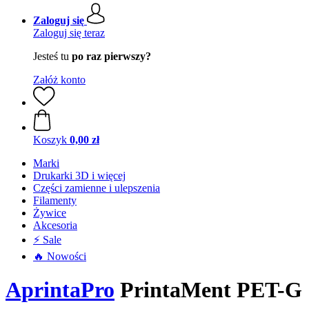
Zaloguj się
Zaloguj się teraz
Jesteś tu
po raz pierwszy?
Załóż konto
Koszyk
0,00 zł
Marki
Drukarki 3D i więcej
Części zamienne i ulepszenia
Filamenty
Żywice
Akcesoria
⚡ Sale
🔥 Nowości
AprintaPro
PrintaMent PET-G