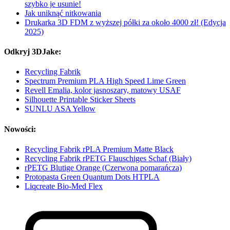
szybko je usunie!
Jak uniknąć nitkowania
Drukarka 3D FDM z wyższej półki za około 4000 zł! (Edycja
2025)
Odkryj 3DJake:
Recycling Fabrik
Spectrum Premium PLA High Speed Lime Green
Revell Emalia, kolor jasnoszary, matowy USAF
Silhouette Printable Sticker Sheets
SUNLU ASA Yellow
Nowości:
Recycling Fabrik rPLA Premium Matte Black
Recycling Fabrik rPETG Flauschiges Schaf (Biały)
rPETG Blutige Orange (Czerwona pomarańcza)
Protopasta Green Quantum Dots HTPLA
Liqcreate Bio-Med Flex