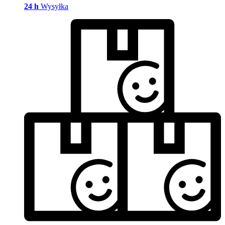
24 h
Wysyłka