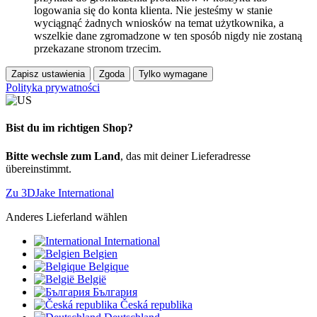
logowania się do konta klienta. Nie jesteśmy w stanie
wyciągnąć żadnych wniosków na temat użytkownika, a
wszelkie dane zgromadzone w ten sposób nigdy nie zostaną
przekazane stronom trzecim.
Zapisz ustawienia
Zgoda
Tylko wymagane
Polityka prywatności
Bist du im richtigen Shop?
Bitte wechsle zum Land
, das mit deiner Lieferadresse
übereinstimmt.
Zu 3DJake International
Anderes Lieferland wählen
International
Belgien
Belgique
België
България
Česká republika