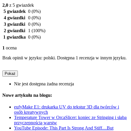
2,0
z 5 gwiazdek
5 gwiazdek
0
(0%)
4 gwiazdki
0
(0%)
3 gwiazdki
0
(0%)
2 gwiazdki
1
(100%)
1 gwiazdka
0
(0%)
1
ocena
Brak opinii w języku: polski. Dostępna 1 recenzja w innym języku.
Pokaż
Nie jest dostępna żadna recenzja
Nowe artykułu na blogu:
eufyMake E1: drukarka UV do tekstur 3D dla twórców i
osób kreatywnych
Temperature Tower w OrcaSlicer: koniec ze Stringing i słabą
przyczepnością warstw
YouTube Episode: This Part Is Strong And Stiff....But