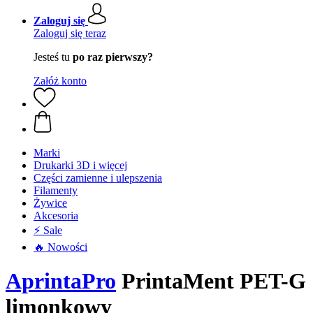
Zaloguj się
Zaloguj się teraz
Jesteś tu
po raz pierwszy?
Załóż konto
Marki
Drukarki 3D i więcej
Części zamienne i ulepszenia
Filamenty
Żywice
Akcesoria
⚡ Sale
🔥 Nowości
AprintaPro
PrintaMent PET-G
limonkowy