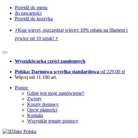
Przejdź do menu
do zawartości
Przejdź do koszyka
⚡️Kup więcej, oszczędzaj więcej: 10% rabatu na filament i
żywicę od 10 sztuk! ⚡️
Wyszukiwarka części zamiennych
Polska: Darmowa wysyłka standardowa
od 229,00 zł
Więcej niż 11.100 art.
Pomoc
Gdzie jest moje zamówienie?
Zwroty
Koszty dostawy
Opcje płatności
Kontakt
Wszystkie tematy pomocy