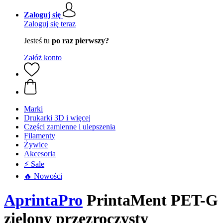
Zaloguj się
Zaloguj się teraz
Jesteś tu
po raz pierwszy?
Załóż konto
Marki
Drukarki 3D i więcej
Części zamienne i ulepszenia
Filamenty
Żywice
Akcesoria
⚡ Sale
🔥 Nowości
AprintaPro
PrintaMent PET-G
zielony przezroczysty