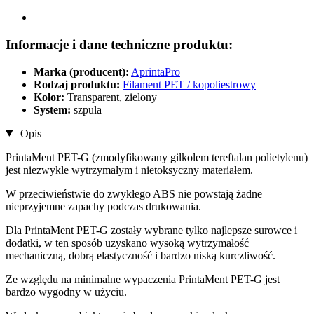
Informacje i dane techniczne produktu:
Marka (producent):
AprintaPro
Rodzaj produktu:
Filament PET / kopoliestrowy
Kolor:
Transparent, zielony
System:
szpula
Opis
PrintaMent PET-G (zmodyfikowany gilkolem tereftalan polietylenu)
jest niezwykle wytrzymałym i nietoksyczny materiałem.
W przeciwieństwie do zwykłego ABS nie powstają żadne
nieprzyjemne zapachy podczas drukowania.
Dla PrintaMent PET-G zostały wybrane tylko najlepsze surowce i
dodatki, w ten sposób uzyskano wysoką wytrzymałość
mechaniczną, dobrą elastyczność i bardzo niską kurczliwość.
Ze względu na minimalne wypaczenia PrintaMent PET-G jest
bardzo wygodny w użyciu.