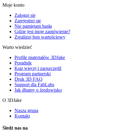
Moje konto
Zaloguj się
Zarejestruj się
Nie pamiętam hasła
Gdzie jest moje zamówienie?
Zrealizuj bon wartościowy
Warto wiedzieć
Profile materiałów 3DJake
Poradnik
Kup więcej i zaoszczędź
Program partnerski
Druk 3D FAQ
Support dla FabLabs
Jak dbamy o środowisko
O 3DJake
Nasza grupa
Kontakt
Śledź nas na