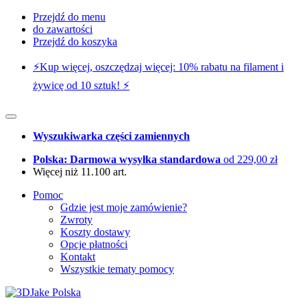
Przejdź do menu
do zawartości
Przejdź do koszyka
⚡️Kup więcej, oszczędzaj więcej: 10% rabatu na filament i
żywicę od 10 sztuk! ⚡️
Wyszukiwarka części zamiennych
Polska: Darmowa wysyłka standardowa
od 229,00 zł
Więcej niż 11.100 art.
Pomoc
Gdzie jest moje zamówienie?
Zwroty
Koszty dostawy
Opcje płatności
Kontakt
Wszystkie tematy pomocy