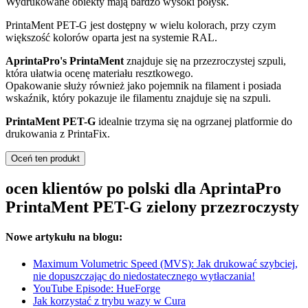
Wydrukowane obiekty mają bardzo wysoki połysk.
PrintaMent PET-G jest dostępny w wielu kolorach, przy czym
większość kolorów oparta jest na systemie RAL.
AprintaPro's PrintaMent
znajduje się na przezroczystej szpuli,
która ułatwia ocenę materiału resztkowego.
Opakowanie służy również jako pojemnik na filament i posiada
wskaźnik, który pokazuje ile filamentu znajduje się na szpuli.
PrintaMent PET-G
idealnie trzyma się na ogrzanej platformie do
drukowania z PrintaFix.
Oceń ten produkt
ocen klientów po polski dla AprintaPro
PrintaMent PET-G zielony przezroczysty
Nowe artykułu na blogu:
Maximum Volumetric Speed (MVS): Jak drukować szybciej,
nie dopuszczając do niedostatecznego wytłaczania!
YouTube Episode: HueForge
Jak korzystać z trybu wazy w Cura