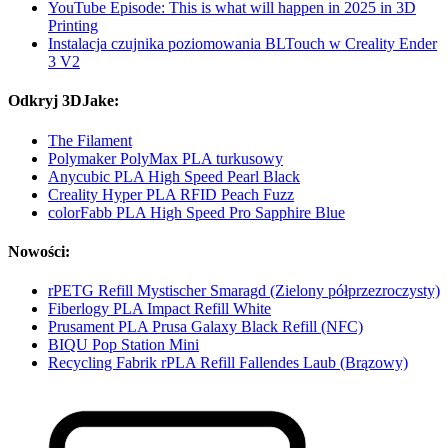
YouTube Episode: This is what will happen in 2025 in 3D
Printing
Instalacja czujnika poziomowania BLTouch w Creality Ender
3 V2
Odkryj 3DJake:
The Filament
Polymaker PolyMax PLA turkusowy
Anycubic PLA High Speed Pearl Black
Creality Hyper PLA RFID Peach Fuzz
colorFabb PLA High Speed Pro Sapphire Blue
Nowości:
rPETG Refill Mystischer Smaragd (Zielony półprzezroczysty)
Fiberlogy PLA Impact Refill White
Prusament PLA Prusa Galaxy Black Refill (NFC)
BIQU Pop Station Mini
Recycling Fabrik rPLA Refill Fallendes Laub (Brązowy)