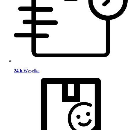
24 h
Wysyłka