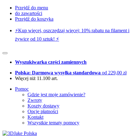
Przejdź do menu
do zawartości
Przejdź do koszyka
⚡️Kup więcej, oszczędzaj więcej: 10% rabatu na filament i
żywicę od 10 sztuk! ⚡️
Wyszukiwarka części zamiennych
Polska: Darmowa wysyłka standardowa
od 229,00 zł
Więcej niż 11.100 art.
Pomoc
Gdzie jest moje zamówienie?
Zwroty
Koszty dostawy
Opcje płatności
Kontakt
Wszystkie tematy pomocy