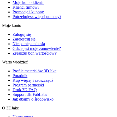
Moje konto klienta
Klienci firmowi
Promocje i kupony
Potrzebujesz więcej pomocy?
Moje konto
Zaloguj się
Zarejestruj się
Nie pamiętam hasła
Gdzie jest moje zamówienie?
Zrealizuj bon wartościowy
Warto wiedzieć
Profile materiałów 3DJake
Poradnik
Kup więcej i zaoszczędź
Program partnerski
Druk 3D FAQ
Support dla FabLabs
Jak dbamy o środowisko
O 3DJake
Nasza grupa