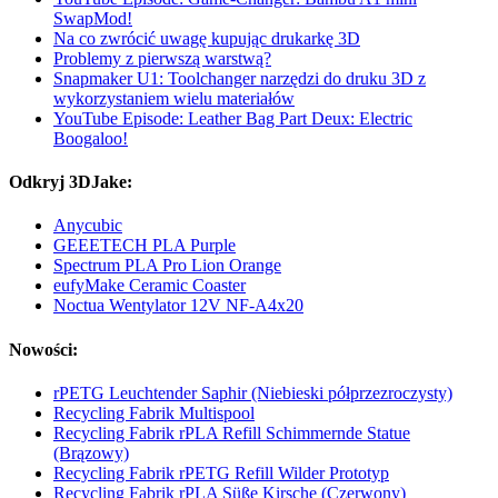
SwapMod!
Na co zwrócić uwagę kupując drukarkę 3D
Problemy z pierwszą warstwą?
Snapmaker U1: Toolchanger narzędzi do druku 3D z
wykorzystaniem wielu materiałów
YouTube Episode: Leather Bag Part Deux: Electric
Boogaloo!
Odkryj 3DJake:
Anycubic
GEEETECH PLA Purple
Spectrum PLA Pro Lion Orange
eufyMake Ceramic Coaster
Noctua Wentylator 12V NF-A4x20
Nowości:
rPETG Leuchtender Saphir (Niebieski półprzezroczysty)
Recycling Fabrik Multispool
Recycling Fabrik rPLA Refill Schimmernde Statue
(Brązowy)
Recycling Fabrik rPETG Refill Wilder Prototyp
Recycling Fabrik rPLA Süße Kirsche (Czerwony)