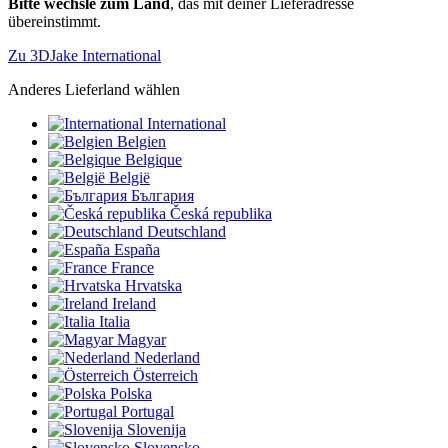
Bitte wechsle zum Land
, das mit deiner Lieferadresse
übereinstimmt.
Zu 3DJake International
Anderes Lieferland wählen
International
Belgien
Belgique
België
България
Česká republika
Deutschland
España
France
Hrvatska
Ireland
Italia
Magyar
Nederland
Österreich
Polska
Portugal
Slovenija
Slovensko