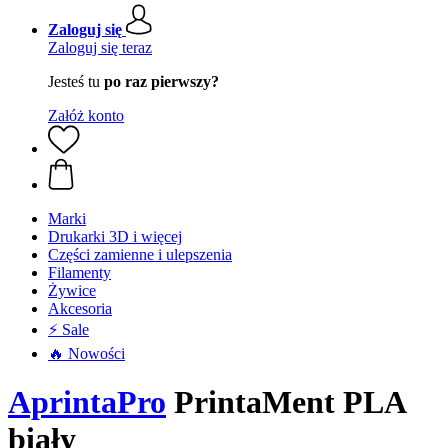
Zaloguj się
Zaloguj się teraz
Jesteś tu
po raz pierwszy?
Załóż konto
Marki
Drukarki 3D i więcej
Części zamienne i ulepszenia
Filamenty
Żywice
Akcesoria
⚡ Sale
🔥 Nowości
AprintaPro
PrintaMent PLA
biały