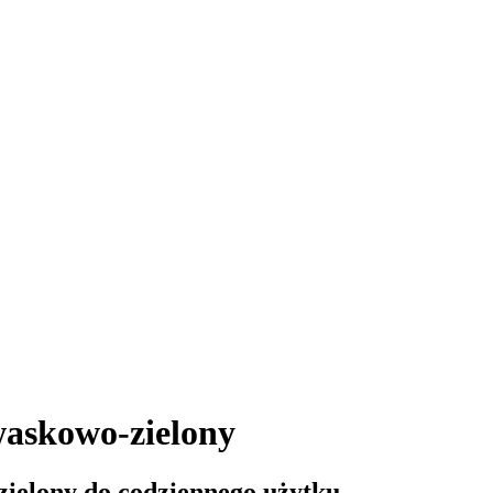
askowo-zielony
zielony do codziennego użytku