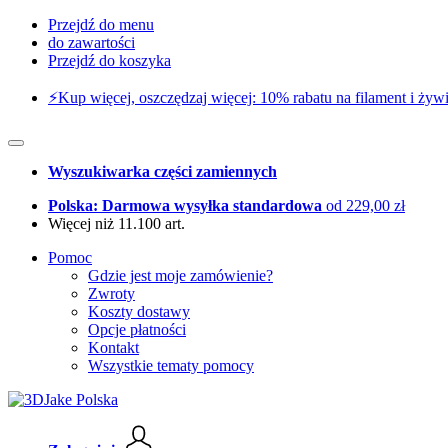
Przejdź do menu
do zawartości
Przejdź do koszyka
⚡️Kup więcej, oszczędzaj więcej: 10% rabatu na filament i żywi
Wyszukiwarka części zamiennych
Polska: Darmowa wysyłka standardowa
od 229,00 zł
Więcej niż 11.100 art.
Pomoc
Gdzie jest moje zamówienie?
Zwroty
Koszty dostawy
Opcje płatności
Kontakt
Wszystkie tematy pomocy