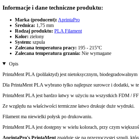
Informacje i dane techniczne produktu:
Marka (producent):
AprintaPro
Średnica:
1,75 mm
Rodzaj produktu:
PLA Filament
Kolor:
zielony
System:
szpula
Zalecana temperatura pracy:
195 - 215°C
Zalecana temperatura grzania:
Nie wymagane
Opis
PrintaMent PLA (polilaktyd) jest nietoksycznym, biodegradowalnym
Dla PrintaMent PLA wybrano tylko najlepsze surowce i dodatki, w t
PrintaMent PLA jest bardzo łatwy w użyciu na wszystkich FDM / F
Ze względu na właściwości termiczne łatwo drukuje duże wydruki.
Filament ma niewielki połysk po drukowaniu.
PrintaMent PLA jest dostępny w wielu kolorach, przy czym większoś
AprintaPro's PrintaMent
znajduje się na przezroczystej szpuli, któ