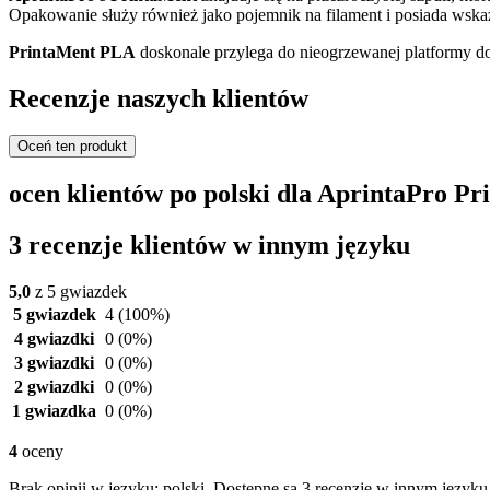
Opakowanie służy również jako pojemnik na filament i posiada wskaźni
PrintaMent PLA
doskonale przylega do nieogrzewanej platformy do
Recenzje naszych klientów
Oceń ten produkt
ocen klientów po polski dla AprintaPro 
3 recenzje klientów w innym języku
5,0
z 5 gwiazdek
5 gwiazdek
4
(100%)
4 gwiazdki
0
(0%)
3 gwiazdki
0
(0%)
2 gwiazdki
0
(0%)
1 gwiazdka
0
(0%)
4
oceny
Brak opinii w języku: polski. Dostępne są 3 recenzje w innym języku