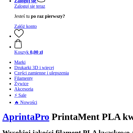
Zaloguj się
Zaloguj się teraz
Jesteś tu
po raz pierwszy?
Załóż konto
Koszyk
0,00 zł
Marki
Drukarki 3D i więcej
Części zamienne i ulepszenia
Filamenty
Żywice
Akcesoria
⚡ Sale
🔥 Nowości
AprintaPro
PrintaMent PLA kw
Wysokiej jakości filament PLA kwaskowo-