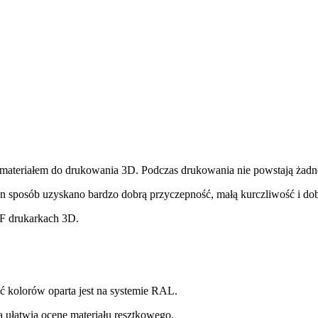
 materiałem do drukowania 3D. Podczas drukowania nie powstają żadn
en sposób uzyskano bardzo dobrą przyczepność, małą kurczliwość i do
FF drukarkach 3D.
ć kolorów oparta jest na systemie RAL.
ra ułatwia ocenę materiału resztkowego.