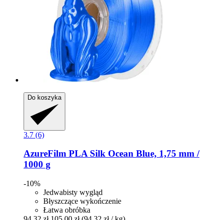
Do koszyka
3.7 (6)
AzureFilm
PLA Silk Ocean Blue, 1,75 mm /
1000 g
-10%
Jedwabisty wygląd
Błyszczące wykończenie
Łatwa obróbka
94,32 zł
105,00 zł
(94,32 zł / kg)