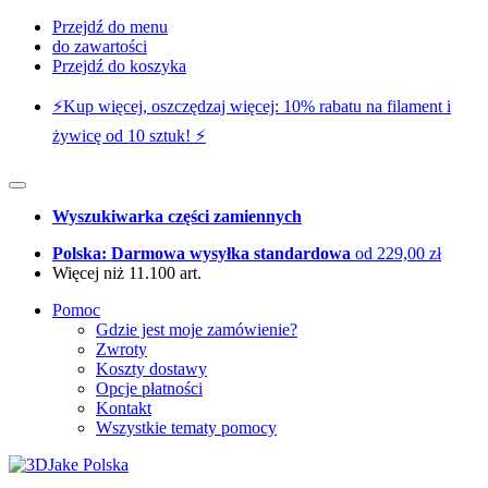
Przejdź do menu
do zawartości
Przejdź do koszyka
⚡️Kup więcej, oszczędzaj więcej: 10% rabatu na filament i
żywicę od 10 sztuk! ⚡️
Wyszukiwarka części zamiennych
Polska: Darmowa wysyłka standardowa
od 229,00 zł
Więcej niż 11.100 art.
Pomoc
Gdzie jest moje zamówienie?
Zwroty
Koszty dostawy
Opcje płatności
Kontakt
Wszystkie tematy pomocy