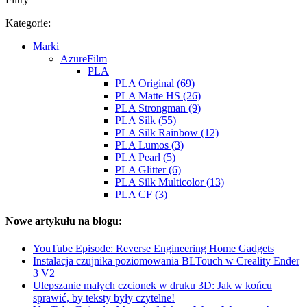
Kategorie:
Marki
AzureFilm
PLA
PLA Original (69)
PLA Matte HS (26)
PLA Strongman (9)
PLA Silk (55)
PLA Silk Rainbow (12)
PLA Lumos (3)
PLA Pearl (5)
PLA Glitter (6)
PLA Silk Multicolor (13)
PLA CF (3)
Nowe artykułu na blogu:
YouTube Episode: Reverse Engineering Home Gadgets
Instalacja czujnika poziomowania BLTouch w Creality Ender
3 V2
Ulepszanie małych czcionek w druku 3D: Jak w końcu
sprawić, by teksty były czytelne!