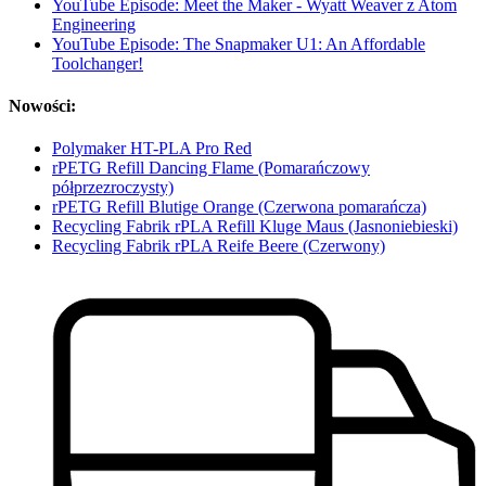
YouTube Episode: Meet the Maker - Wyatt Weaver z Atom
Engineering
YouTube Episode: The Snapmaker U1: An Affordable
Toolchanger!
Nowości:
Polymaker HT-PLA Pro Red
rPETG Refill Dancing Flame (Pomarańczowy
półprzezroczysty)
rPETG Refill Blutige Orange (Czerwona pomarańcza)
Recycling Fabrik rPLA Refill Kluge Maus (Jasnoniebieski)
Recycling Fabrik rPLA Reife Beere (Czerwony)