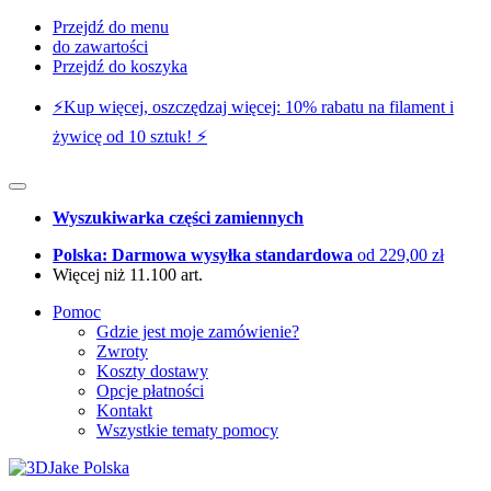
Przejdź do menu
do zawartości
Przejdź do koszyka
⚡️Kup więcej, oszczędzaj więcej: 10% rabatu na filament i
żywicę od 10 sztuk! ⚡️
Wyszukiwarka części zamiennych
Polska: Darmowa wysyłka standardowa
od 229,00 zł
Więcej niż 11.100 art.
Pomoc
Gdzie jest moje zamówienie?
Zwroty
Koszty dostawy
Opcje płatności
Kontakt
Wszystkie tematy pomocy