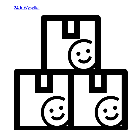
24 h
Wysyłka