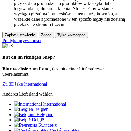
przykład do gromadzenia produktów w koszyku lub
logowania się do konta klienta. Nie jesteśmy w stanie
wyciągnąć żadnych wniosków na temat użytkownika, a
wszelkie dane zgromadzone w ten sposób nigdy nie zostaną
przekazane stronom trzecim.
Zapisz ustawienia
Zgoda
Tylko wymagane
Polityka prywatności
Bist du im richtigen Shop?
Bitte wechsle zum Land
, das mit deiner Lieferadresse
übereinstimmt.
Zu 3DJake International
Anderes Lieferland wählen
International
Belgien
Belgique
België
България
Česká republika