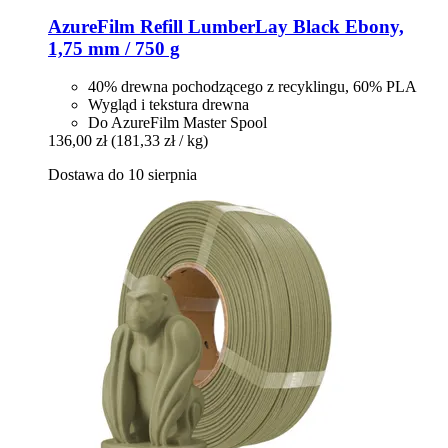
AzureFilm
Refill LumberLay Black Ebony,
1,75 mm / 750 g
40% drewna pochodzącego z recyklingu, 60% PLA
Wygląd i tekstura drewna
Do AzureFilm Master Spool
136,00 zł
(181,33 zł / kg)
Dostawa do 10 sierpnia