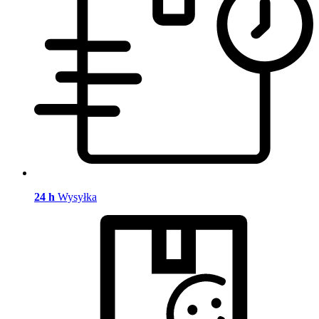
24 h
Wysyłka