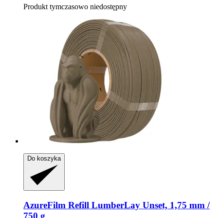
Produkt tymczasowo niedostępny
Do koszyka
AzureFilm
Refill LumberLay Unset, 1,75 mm /
750 g