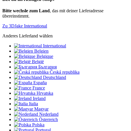
Bitte wechsle zum Land
, das mit deiner Lieferadresse
übereinstimmt.
Zu 3DJake International
Anderes Lieferland wählen
International
Belgien
Belgique
België
България
Česká republika
Deutschland
España
France
Hrvatska
Ireland
Italia
Magyar
Nederland
Österreich
Polska
Portugal