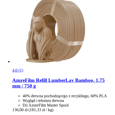
4.0 (1)
AzureFilm
Refill LumberLay Bamboo, 1,75
mm / 750 g
40% drewna pochodzącego z recyklingu, 60% PLA
Wygląd i tekstura drewna
Do AzureFilm Master Spool
136,00 zł
(181,33 zł / kg)