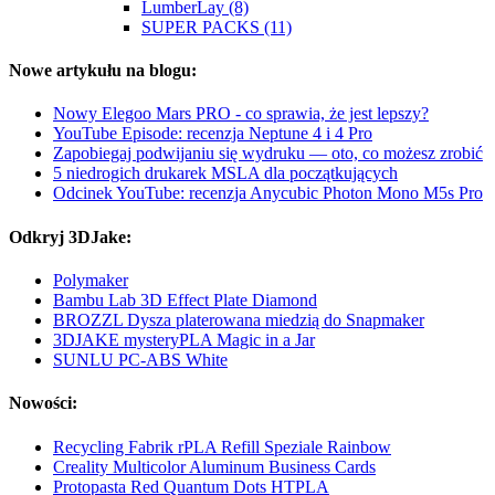
LumberLay (8)
SUPER PACKS (11)
Nowe artykułu na blogu:
Nowy Elegoo Mars PRO - co sprawia, że jest lepszy?
YouTube Episode: recenzja Neptune 4 i 4 Pro
Zapobiegaj podwijaniu się wydruku — oto, co możesz zrobić
5 niedrogich drukarek MSLA dla początkujących
Odcinek YouTube: recenzja Anycubic Photon Mono M5s Pro
Odkryj 3DJake:
Polymaker
Bambu Lab 3D Effect Plate Diamond
BROZZL Dysza platerowana miedzią do Snapmaker
3DJAKE mysteryPLA Magic in a Jar
SUNLU PC-ABS White
Nowości:
Recycling Fabrik rPLA Refill Speziale Rainbow
Creality Multicolor Aluminum Business Cards
Protopasta Red Quantum Dots HTPLA