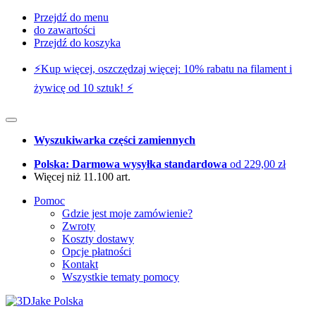
Przejdź do menu
do zawartości
Przejdź do koszyka
⚡️Kup więcej, oszczędzaj więcej: 10% rabatu na filament i
żywicę od 10 sztuk! ⚡️
Wyszukiwarka części zamiennych
Polska: Darmowa wysyłka standardowa
od 229,00 zł
Więcej niż 11.100 art.
Pomoc
Gdzie jest moje zamówienie?
Zwroty
Koszty dostawy
Opcje płatności
Kontakt
Wszystkie tematy pomocy