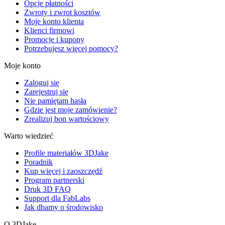
Opcje płatności
Zwroty i zwrot kosztów
Moje konto klienta
Klienci firmowi
Promocje i kupony
Potrzebujesz więcej pomocy?
Moje konto
Zaloguj się
Zarejestruj się
Nie pamiętam hasła
Gdzie jest moje zamówienie?
Zrealizuj bon wartościowy
Warto wiedzieć
Profile materiałów 3DJake
Poradnik
Kup więcej i zaoszczędź
Program partnerski
Druk 3D FAQ
Support dla FabLabs
Jak dbamy o środowisko
O 3DJake